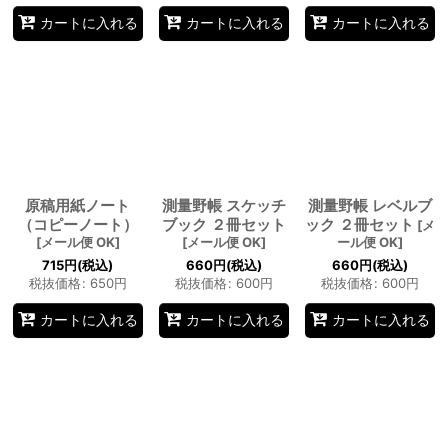
カートに入れる
カートに入れる
カートに入れる
原稿用紙ノート
測量野帳 スケッチ
測量野帳 レベルブ
（コピーノート）
ブック ２冊セット
ック ２冊セット
[
メ
[
メール便 OK
]
[
メール便 OK
]
ール便 OK
]
715
円
(税込)
660
円
(税込)
660
円
(税込)
税抜価格
:
650
円
税抜価格
:
600
円
税抜価格
:
600
円
カートに入れる
カートに入れる
カートに入れる