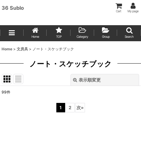
36 Sublo
Cart
My page
Home
TOP
Category
Group
Search
Home
>
文房具
>
ノート・スケッチブック
ノート・スケッチブック
表示順変更
閉じる
99
件
表示数
:
1
2
次
»
並び順
:
絞り込む