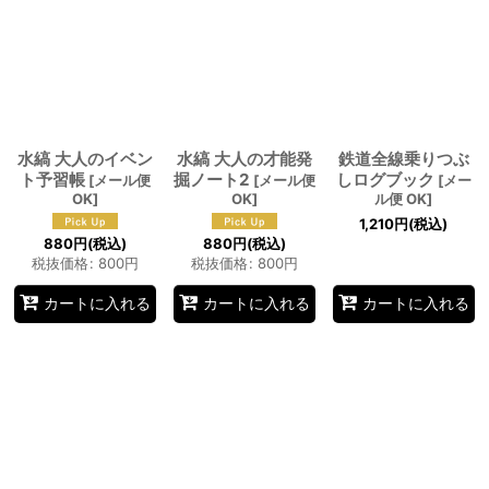
水縞 大人のイベン
水縞 大人の才能発
鉄道全線乗りつぶ
ト予習帳
掘ノート2
しログブック
[
メール便
[
メール便
[
メー
OK
]
OK
]
ル便 OK
]
1,210
円
(税込)
880
円
(税込)
880
円
(税込)
税抜価格
:
800
円
税抜価格
:
800
円
カートに入れる
カートに入れる
カートに入れる