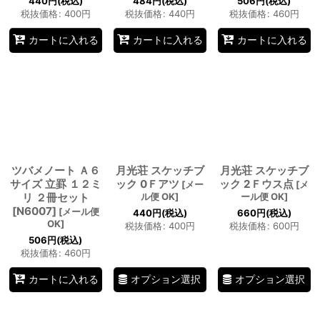
440
円
(税込)
484
円
(税込)
506
円
(税込)
税抜価格
:
400
円
税抜価格
:
440
円
税抜価格
:
460
円
カートに入れる
カートに入れる
カートに入れる
ツバメノート Ａ６
月光荘 スケッチブ
月光荘 スケッチブ
サイズ 立罫 １２ミ
ック 0Ｆアツ
ック 2Ｆウス点
[
メー
[
メ
リ ２冊セット
ル便 OK
]
ール便 OK
]
[N6007]
[
メール便
440
円
(税込)
660
円
(税込)
OK
]
税抜価格
:
400
円
税抜価格
:
600
円
506
円
(税込)
税抜価格
:
460
円
オプション選択
オプション選択
カートに入れる