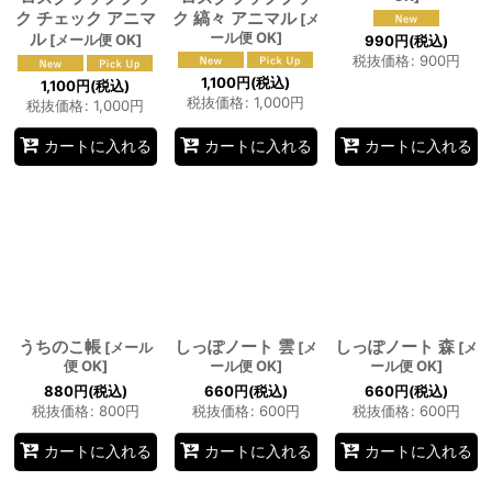
ク チェック アニマ
ク 縞々 アニマル
[
メ
ル
ール便 OK
]
[
メール便 OK
]
990
円
(税込)
税抜価格
:
900
円
1,100
円
(税込)
1,100
円
(税込)
税抜価格
:
1,000
円
税抜価格
:
1,000
円
カートに入れる
カートに入れる
カートに入れる
うちのこ帳
しっぽノート 雲
しっぽノート 森
[
メール
[
メ
[
メ
便 OK
]
ール便 OK
]
ール便 OK
]
880
円
(税込)
660
円
(税込)
660
円
(税込)
税抜価格
:
800
円
税抜価格
:
600
円
税抜価格
:
600
円
カートに入れる
カートに入れる
カートに入れる