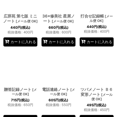
広辞苑 第七版 ミニ
36×修美社 星屑ノ
打合せ記録帳
[
メー
ノート
ート
ル便 OK
]
[
メール便 OK
]
[
メール便 OK
]
440
円
(税込)
440
円
(税込)
660
円
(税込)
税抜価格
:
400
円
税抜価格
:
400
円
税抜価格
:
600
円
カートに入れる
カートに入れる
カートに入れる
贈答記録ノート
電話連絡ノート
ツバメノート Ｂ６
[
メ
[
メ
ール便 OK
]
ール便 OK
]
変形ノート
[
メール
便 OK
]
715
円
(税込)
605
円
(税込)
税抜価格
:
650
円
税抜価格
:
550
円
495
円
(税込)
税抜価格
:
450
円