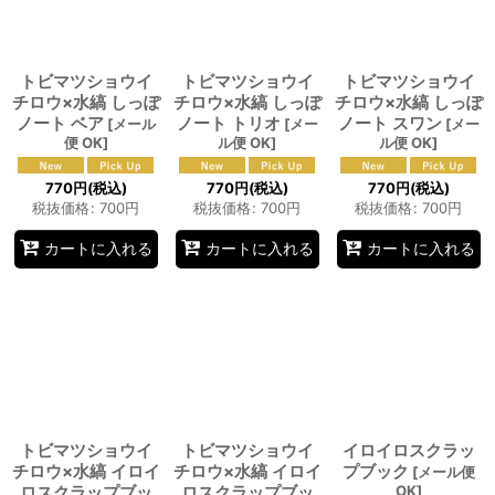
トビマツショウイ
トビマツショウイ
トビマツショウイ
チロウ×水縞 しっぽ
チロウ×水縞 しっぽ
チロウ×水縞 しっぽ
ノート ベア
ノート トリオ
ノート スワン
[
メール
[
メー
[
メー
便 OK
]
ル便 OK
]
ル便 OK
]
770
円
(税込)
770
円
(税込)
770
円
(税込)
税抜価格
:
700
円
税抜価格
:
700
円
税抜価格
:
700
円
カートに入れる
カートに入れる
カートに入れる
トビマツショウイ
トビマツショウイ
イロイロスクラッ
チロウ×水縞 イロイ
チロウ×水縞 イロイ
プブック
[
メール便
ロスクラップブッ
ロスクラップブッ
OK
]