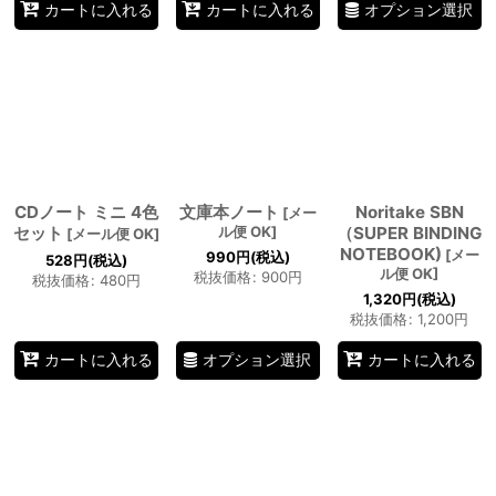
オプション選択
カートに入れる
カートに入れる
CDノート ミニ 4色
文庫本ノート
Noritake SBN
[
メー
セット
ル便 OK
]
（SUPER BINDING
[
メール便 OK
]
NOTEBOOK)
[
メー
990
円
(税込)
528
円
(税込)
ル便 OK
]
税抜価格
:
900
円
税抜価格
:
480
円
1,320
円
(税込)
税抜価格
:
1,200
円
オプション選択
カートに入れる
カートに入れる