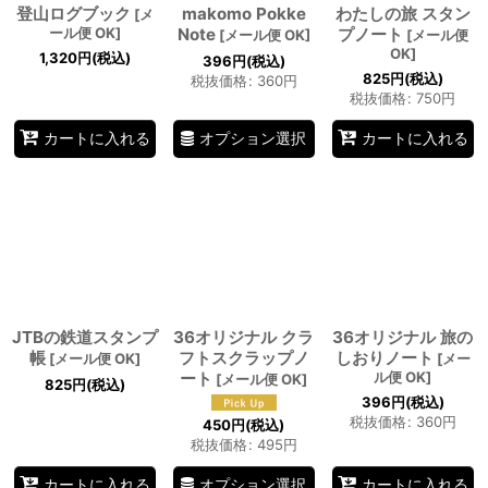
登山ログブック
makomo Pokke
わたしの旅 スタン
[
メ
ール便 OK
]
Note
プノート
[
メール便 OK
]
[
メール便
OK
]
1,320
円
(税込)
396
円
(税込)
825
円
(税込)
税抜価格
:
360
円
税抜価格
:
750
円
オプション選択
カートに入れる
カートに入れる
JTBの鉄道スタンプ
36オリジナル クラ
36オリジナル 旅の
帳
フトスクラップノ
しおりノート
[
メール便 OK
]
[
メー
ート
ル便 OK
]
[
メール便 OK
]
825
円
(税込)
396
円
(税込)
税抜価格
:
360
円
450
円
(税込)
税抜価格
:
495
円
オプション選択
カートに入れる
カートに入れる