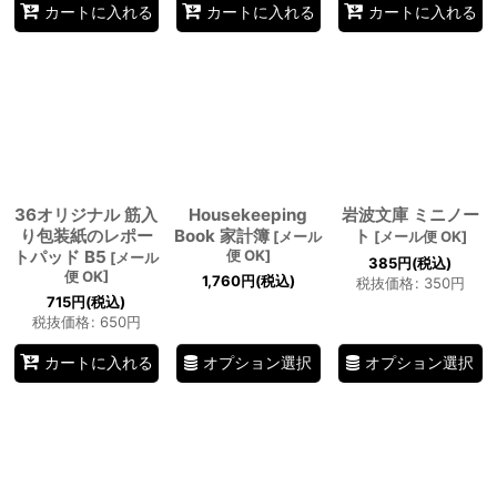
カートに入れる
カートに入れる
カートに入れる
36オリジナル 筋入
Housekeeping
岩波文庫 ミニノー
り包装紙のレポー
Book 家計簿
ト
[
メール
[
メール便 OK
]
トパッド B5
便 OK
]
[
メール
385
円
(税込)
便 OK
]
1,760
円
(税込)
税抜価格
:
350
円
715
円
(税込)
税抜価格
:
650
円
オプション選択
オプション選択
カートに入れる