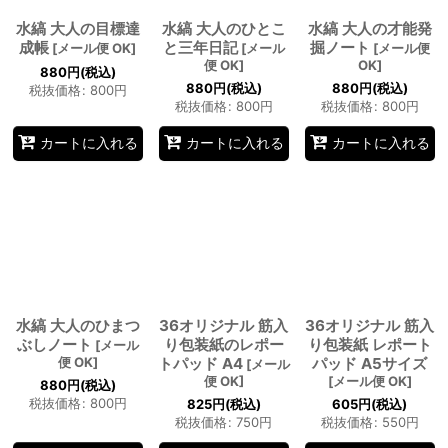
水縞 大人の目標達
水縞 大人のひとこ
水縞 大人の才能発
成帳
と三年日記
掘ノート
[
メール便 OK
]
[
メール
[
メール便
便 OK
]
OK
]
880
円
(税込)
880
円
(税込)
880
円
(税込)
税抜価格
:
800
円
税抜価格
:
800
円
税抜価格
:
800
円
カートに入れる
カートに入れる
カートに入れる
水縞 大人のひまつ
36オリジナル 筋入
36オリジナル 筋入
ぶしノート
り包装紙のレポー
り包装紙 レポート
[
メール
便 OK
]
トパッド A4
パッド A5サイズ
[
メール
便 OK
]
[
メール便 OK
]
880
円
(税込)
税抜価格
:
800
円
825
円
(税込)
605
円
(税込)
税抜価格
:
750
円
税抜価格
:
550
円