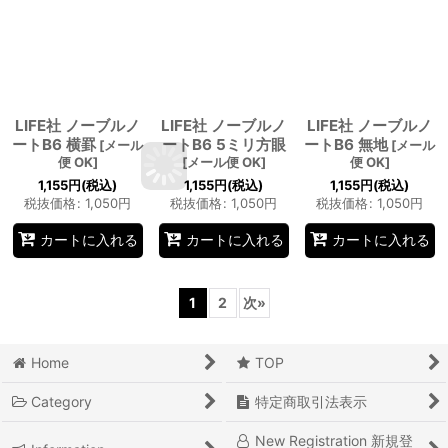
LIFE社 ノーブルノ
LIFE社 ノーブルノ
LIFE社 ノーブルノ
ートB6 横罫
ートB6 5ミリ方眼
ートB6 無地
[
メール
[
メール
便 OK
]
[
メール便 OK
]
便 OK
]
1,155
円
(税込)
1,155
円
(税込)
1,155
円
(税込)
税抜価格
:
1,050
円
税抜価格
:
1,050
円
税抜価格
:
1,050
円
カートに入れる
カートに入れる
カートに入れる
1
2
次
»
Home
TOP
Category
特定商取引法表示
New Registration 新規登