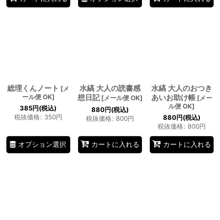
総理くんノート
水縞 大人の読書感
水縞 大人のおつき
[
メ
ール便 OK
]
想日記
あいお助け帳
[
メール便 OK
]
[
メー
ル便 OK
]
385
円
(税込)
880
円
(税込)
税抜価格
:
350
円
880
円
(税込)
税抜価格
:
800
円
税抜価格
:
800
円
オプション選択
カートに入れる
カートに入れる