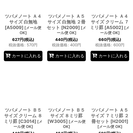
ツバメノート Ａ４
ツバメノート Ａ５
ツバメノート Ａ４
サイズ 白無地
サイズ 白無地 ２冊
サイズ クリーム ７
[A5009]
セット [N2009]
ミリ罫 [A5002]
[
メール便
[
メ
[
メ
OK
]
ール便 OK
]
ール便 OK
]
627
円
(税込)
440
円
(税込)
660
円
(税込)
税抜価格
:
570
円
税抜価格
:
400
円
税抜価格
:
600
円
カートに入れる
カートに入れる
カートに入れる
ツバメノート Ｂ５
ツバメノート Ｂ５
ツバメノート Ａ５
サイズ クリーム ８
サイズ ８ミリ罫
サイズ ７ミリ罫 ２
ミリ罫 [C3014]
[W3005]
冊セット [H2001]
[
メ
[
メール便
ール便 OK
]
OK
]
[
メール便 OK
]