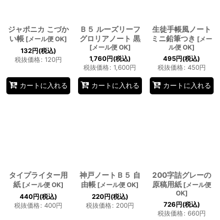
ジャポニカ こづか
Ｂ５ ルーズリーフ
生徒手帳風ノート
い帳
グロリアノート 黒
ミニ鉛筆つき
[
メール便 OK
]
[
メー
[
メール便 OK
]
ル便 OK
]
132
円
(税込)
1,760
円
(税込)
495
円
(税込)
税抜価格
:
120
円
税抜価格
:
1,600
円
税抜価格
:
450
円
カートに入れる
カートに入れる
カートに入れる
タイプライター用
神戸ノートＢ５ 自
200字詰グレーの
紙
由帳
原稿用紙
[
メール便 OK
]
[
メール便 OK
]
[
メール便
OK
]
440
円
(税込)
220
円
(税込)
726
円
(税込)
税抜価格
:
400
円
税抜価格
:
200
円
税抜価格
:
660
円