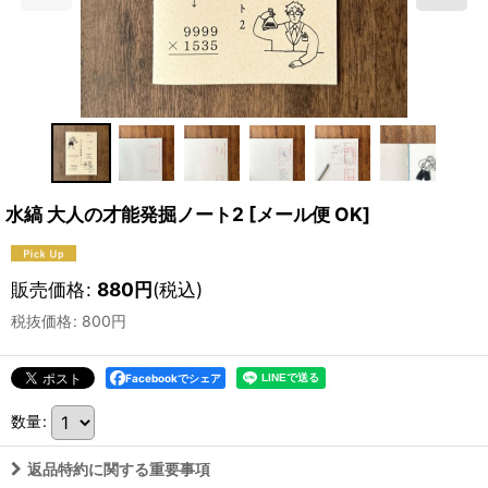
水縞 大人の才能発掘ノート2
[
メール便 OK
]
販売価格
:
880
円
(税込)
税抜価格
:
800
円
Facebookでシェア
数量
:
返品特約に関する重要事項