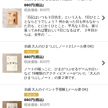
880
円
(税込)
税抜価格
:
800
円
「日記はいつも３日坊主」という人も、1日ひとこ
とならどうでしょう？ 何かあった日も何もなかっ
た日も、とにかくひとこと。平凡な１日も、振り
返ってみれば愛おしい1日になるはず。 ２年目か
らは、去年の「…
水縞 大人のひまつぶしノート2
[
メール便 OK
]
880
円
(税込)
税抜価格
:
800
円
ノートの端っこに、ひまがつぶせるゲームや占い
など 19種類のアクティビティーがついた「大人の
ひまつぶしノート」の第２弾です。
水縞 大人のイベント予習帳
[
メール便 OK
]
880
円
(税込)
税抜価格
:
800
円