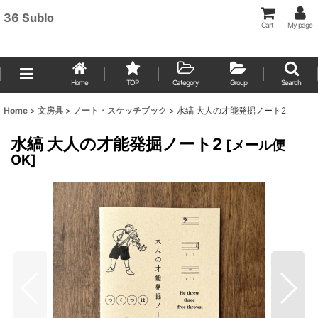
36 Sublo
Cart
My page
Home
TOP
Category
Group
Search
Home
>
文房具
>
ノート・スケッチブック
>
水縞 大人の才能発掘ノート2
水縞 大人の才能発掘ノート2
[
メール便
OK
]