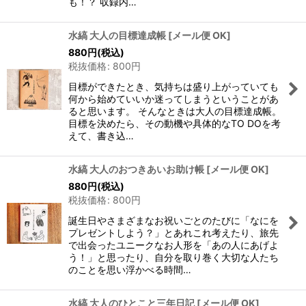
も！？ 収録内…
水縞 大人の目標達成帳
[
メール便 OK
]
880
円
(税込)
税抜価格
:
800
円
目標ができたとき、気持ちは盛り上がっていても
何から始めていいか迷ってしまうということがあ
ると思います。 そんなときは大人の目標達成帳。
目標を決めたら、その動機や具体的なTO DOを考
えて、書き込…
水縞 大人のおつきあいお助け帳
[
メール便 OK
]
880
円
(税込)
税抜価格
:
800
円
誕生日やさまざまなお祝いごとのたびに「なにを
プレゼントしよう？」とあれこれ考えたり、旅先
で出会ったユニークなお人形を「あの人にあげよ
う！」と思ったり、自分を取り巻く大切な人たち
のことを思い浮かべる時間…
水縞 大人のひとこと三年日記
[
メール便 OK
]