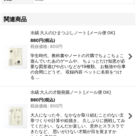
関連商品
水縞 大人のひまつぶしノート
[
メール便 OK
]
880
円
(税込)
税抜価格
:
800
円
学生時代、教科書やノートの片隅でちょこちょこ
遊んでいたあのゲームや、 ちょっとだけ知恵が必
要な図形遊びや占いなどが19種類。 お勉強や仕事
の合間にどうぞ。 収録内容 ペットに名前をつけ
る …
水縞 大人の才能発掘ノート
[
メール便 OK
]
880
円
(税込)
税抜価格
:
800
円
大人になった今、なかなか取り組むことのない文
章づくりや計算や絵描き。 久しぶりに挑戦してみ
てください。なんだか楽しい、意外とスラスラで
きたなど、 思いがけない才能が目を覚ますか