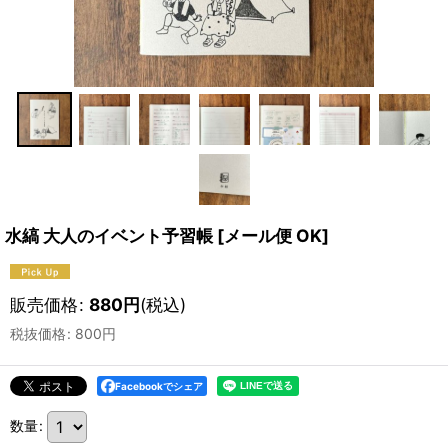
水縞 大人のイベント予習帳
[
メール便 OK
]
販売価格
:
880
円
(税込)
税抜価格
:
800
円
Facebookでシェア
数量
: