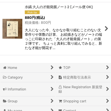
水縞 大人の才能発掘ノート2
[
メール便 OK
]
880
円
(税込)
税抜価格
:
800
円
大人になった今、なかなか取り組むことのない文
章作りや算数の計算、 お絵描きなどがノートの端
っこに印刷された「大人の才能発掘ノート」の第
２弾です。 ちょっと真剣に取り組んでみると、新
たな才能が開花す…
Home
TOP
Category
特定商取引法表示
New Registration 新規登
Information
録
Group
Shopping cart
My page
Contact