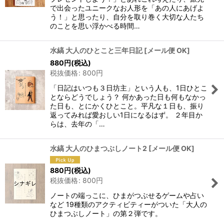
で出会ったユニークなお人形を「あの人にあげよ
う！」と思ったり、自分を取り巻く大切な人たち
のことを思い浮かべる時間…
水縞 大人のひとこと三年日記
[
メール便 OK
]
880
円
(税込)
税抜価格
:
800
円
「日記はいつも３日坊主」という人も、1日ひとこ
とならどうでしょう？ 何かあった日も何もなかっ
た日も、とにかくひとこと。平凡な１日も、振り
返ってみれば愛おしい1日になるはず。 ２年目か
らは、去年の「…
水縞 大人のひまつぶしノート2
[
メール便 OK
]
880
円
(税込)
税抜価格
:
800
円
ノートの端っこに、ひまがつぶせるゲームや占い
など 19種類のアクティビティーがついた「大人の
ひまつぶしノート」の第２弾です。