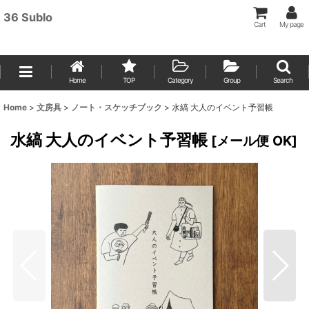
36 Sublo
Cart
My page
Home
TOP
Category
Group
Search
Home
>
文房具
>
ノート・スケッチブック
>
水縞 大人のイベント予習帳
水縞 大人のイベント予習帳
[
メール便 OK
]