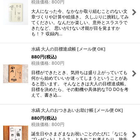
税抜価格
:
800
円
大人になった今、なかなか取り組むことのない文
章づくりや計算や絵描き。 久しぶりに挑戦してみ
てください。なんだか楽しい、意外とスラスラで
きたなど、 思いがけない才能が目を覚ますか
も！？ 収録内…
水縞 大人の目標達成帳
[
メール便 OK
]
880
円
(税込)
税抜価格
:
800
円
目標ができたとき、気持ちは盛り上がっていても
何から始めていいか迷ってしまうということがあ
ると思います。 そんなときは大人の目標達成帳。
目標を決めたら、その動機や具体的なTO DOを考
えて、書き込…
水縞 大人のおつきあいお助け帳
[
メール便 OK
]
880
円
(税込)
税抜価格
:
800
円
誕生日やさまざまなお祝いごとのたびに「なにを
プレゼントしよう？」とあれこれ考えたり、旅先