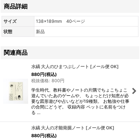
商品詳細
サイズ
138×189mm 40ページ
状態
新品
関連商品
水縞 大人のひまつぶしノート
[
メール便 OK
]
880
円
(税込)
税抜価格
:
800
円
学生時代、教科書やノートの片隅でちょこちょこ
遊んでいたあのゲームや、 ちょっとだけ知恵が必
要な図形遊びや占いなどが19種類。 お勉強や仕事
の合間にどうぞ。 収録内容 ペットに名前をつけ
る …
水縞 大人の才能発掘ノート
[
メール便 OK
]
880
円
(税込)