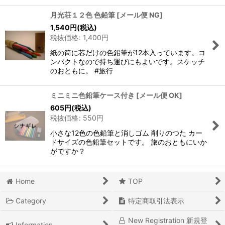
月光荘１２色 色鉛筆
[
メール便 NG
]
1,540
円
(税込)
税抜価格
:
1,400
円
紙の筒に芯だけの色鉛筆が12本入っています。コ
ンパクトなので持ち運びにもよいです。スケッチ
のおともに。 #旅行
ミニミニ色鉛筆ケース付き
[
メール便 OK
]
605
円
(税込)
税抜価格
:
550
円
小さな12色の色鉛筆と消しゴム 削りのつた カー
ドサイズの色鉛筆セットです。 旅のおともにいか
がですか？
Home
TOP
Category
特定商取引法表示
New Registration 新規登
Information