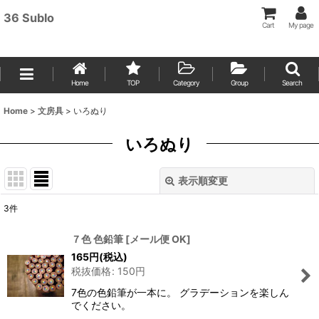
36 Sublo
Cart
My page
Home
TOP
Category
Group
Search
Home
>
文房具
>
いろぬり
いろぬり
表示順変更
閉じる
3
件
表示数
:
７色 色鉛筆
[
メール便 OK
]
165
円
(税込)
並び順
:
税抜価格
:
150
円
7色の色鉛筆が一本に。 グラデーションを楽しん
絞り込む
でください。