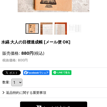
水縞 大人の目標達成帳
[
メール便 OK
]
販売価格
:
880
円
(税込)
税抜価格
:
800
円
Facebookでシェア
数量
:
返品特約に関する重要事項