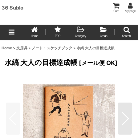
36 Sublo
Cart
My page
Home
TOP
Category
Group
Search
Home
>
文房具
>
ノート・スケッチブック
>
水縞 大人の目標達成帳
水縞 大人の目標達成帳
[
メール便 OK
]