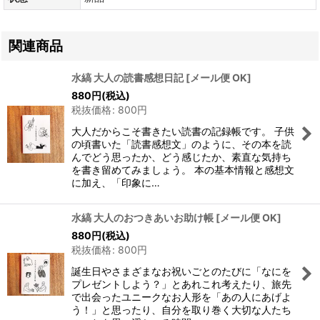
関連商品
水縞 大人の読書感想日記
[
メール便 OK
]
880
円
(税込)
税抜価格
:
800
円
大人だからこそ書きたい読書の記録帳です。 子供
の頃書いた「読書感想文」のように、その本を読
んでどう思ったか、どう感じたか、素直な気持ち
を書き留めてみましょう。 本の基本情報と感想文
に加え、「印象に…
水縞 大人のおつきあいお助け帳
[
メール便 OK
]
880
円
(税込)
税抜価格
:
800
円
誕生日やさまざまなお祝いごとのたびに「なにを
プレゼントしよう？」とあれこれ考えたり、旅先
で出会ったユニークなお人形を「あの人にあげよ
う！」と思ったり、自分を取り巻く大切な人たち