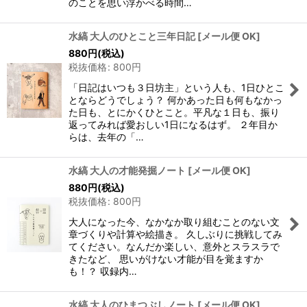
のことを思い浮かべる時間…
水縞 大人のひとこと三年日記
[
メール便 OK
]
880
円
(税込)
税抜価格
:
800
円
「日記はいつも３日坊主」という人も、1日ひとこ
とならどうでしょう？ 何かあった日も何もなかっ
た日も、とにかくひとこと。平凡な１日も、振り
返ってみれば愛おしい1日になるはず。 ２年目か
らは、去年の「…
水縞 大人の才能発掘ノート
[
メール便 OK
]
880
円
(税込)
税抜価格
:
800
円
大人になった今、なかなか取り組むことのない文
章づくりや計算や絵描き。 久しぶりに挑戦してみ
てください。なんだか楽しい、意外とスラスラで
きたなど、 思いがけない才能が目を覚ますか
も！？ 収録内…
水縞 大人のひまつぶしノート
[
メール便 OK
]