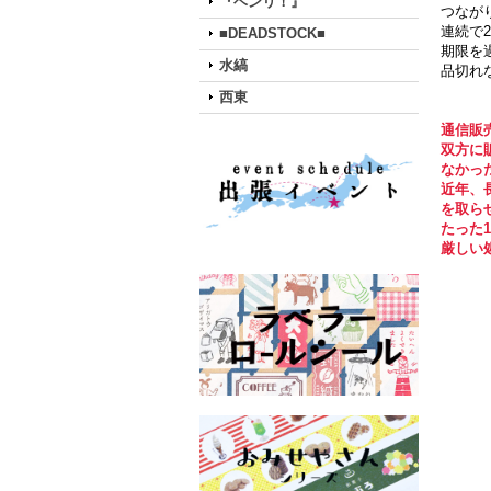
『ベンリ！』
つなが
連続で
■DEADSTOCK■
期限を
水縞
品切れ
西東
通信販
双方に
なかっ
近年、
を
取ら
たった
厳しい