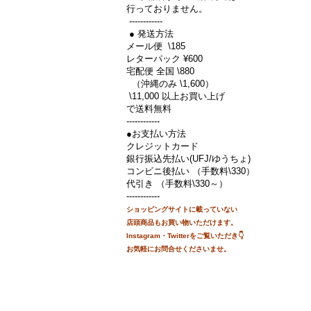
行っておりません。
------------
● 発送方法
メール便 \185
レターパック ¥600
宅配便 全国 \880
（沖縄のみ \1,600）
\11,000 以上お買い上げ
で送料無料
------------
●お支払い方法
クレジットカード
銀行振込先払い(UFJ/ゆうちょ)
コンビニ後払い （手数料\330）
代引き （手数料\330～）
------------
ショッピングサイトに載って
いない
店頭商品もお買い物
いただけます。
Instagram・Twitterをご覧いただき👇
お気軽にお問合せくださいませ。