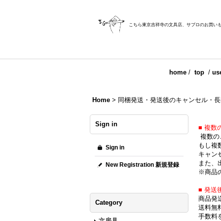
こちら東京吉祥寺の文具店、サブロのお買い
home
/
top
/
us
Home
>
同梱発送・発送後のキャンセル・長
Sign in
■ 複
複数の
もし複
Sign in
キャンセ
また、
New Registration 新規登録
※商品
■ 発
商品発
Category
送料無
手数料
文房具