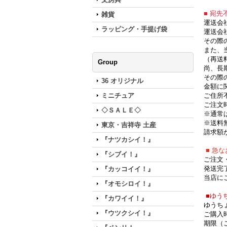
■ 宛
雑貨
運送会
ラッピング・手提げ袋
運送会
その際
また、
（再送
Group
尚、長
その際
36 オリジナル
金額に
ミニチュア
ご住所
ご注文
◇ＳＡＬＥ◇
※通常
※送料
東京・吉祥寺 土産
請求額
『ナツカシイ！』
■ 急
『シブイ！』
ご注文
発送完
『カッコイイ！』
当店に
『オモシロイ！』
■ゆう
『カワイイ！』
ゆうち
『ウツクシイ！』
ご購入
期限（