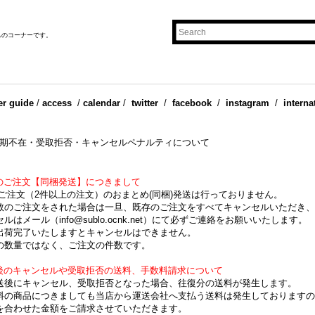
ものコーナーです。
er guide
/
access
/
calendar
/
twitter
/
facebook
/
instagram
/
interna
期不在・受取拒否・キャンセルペナルティについて
数のご注文【同梱発送】につきまして
ご注文（2件以上の注文）のおまとめ(同梱)発送は行っておりません。
数のご注文をされた場合は一旦、既存のご注文をすべてキャンセルいただき、
ルはメール（info@sublo.ocnk.net）にて必ずご連絡をお願いいたします。
出荷完了いたしますとキャンセルはできません。
の数量ではなく、ご注文の件数です。
送後のキャンセルや受取拒否の送料、手数料請求について
送後にキャンセル、受取拒否となった場合、往復分の送料が発生します。
料の商品につきましても当店から運送会社へ支払う送料は発生しておりますの
を合わせた金額をご請求させていただきます。