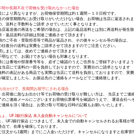
先不明や長期不在で荷物を受け取れなかった場合
社により異なりますが、お荷物保管期間は約１週間～１０日程です。
社の保管期限内にお受け取りがいただけない場合、お荷物は当店に返送されま
の、送料と手数料をご請求 させていただく事となります。
当店返送後の再送をご希望の場合は、上記の返品送料とは別に再送料が発生致
料・返品送料の詳細は別途ご連絡させて頂きます）
期のご不在・受取拒否等で商品が返品され、その後キャンセル等の場合は、
の往復分の送料は実費をご請求させて頂きますのでご注意ください。
関しましては、改めてご連絡させて頂きます。
不明などで、お届けできない場合も対象となります。
時には番地や部屋番号等を、必ずご確認のうえご住所をご登録下さいますよう
は当店にて送料の一部を負担しておりますので、実費分のご請求となります
無料の表記がある商品でも実際は当店にて送料を負担しておりますので、実費
が確定しましたら、お振込先のご連絡をメールなどでご連絡致します。
なお出かけで、長期間お留守にされる場合
・出荷後に急なお出かけ等でお荷物の受け取りが難しい方は、 当店までご連
了のご連絡メールにございますお荷物伝票番号を確認のうえで、 運送会社へ
ご連絡を頂く場合は、お受け取り可能な日時の記載もお願いいたします。
ちょ、UFJ銀行振込 未入金自動キャンセルについて
ょ、UFJ銀行振込 につきまして、未入金での自動キャンセルされるお客様が
時点で、在庫を確保しております。
ご注文から1週間）までにご入金いただけず、キャンセルになりますと在庫管