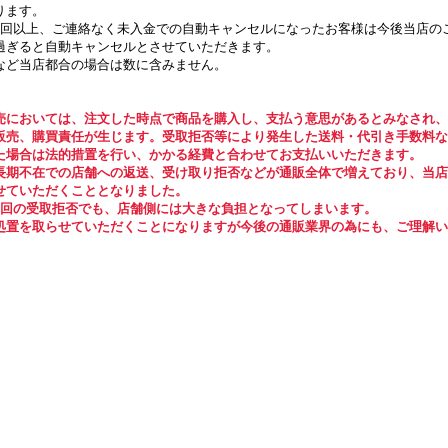
ります。
2回以上、ご連絡なく未入金での自動キャンセルになったお客様は今後当店の
過ぎると自動キャンセルとさせていただきます。
など当店都合の場合は数に含みません。
売においては、注文した時点で商品を購入し、支払う意思があるとみなされ、
販売、購買責任が生じます。
受取拒否等により発生した送料・代引き手数料な
た場合は法的措置を行い、
かかる経費と合わせてお支払いいただきます。
長期不在での店舗への返送、受け取り拒否などが通販全体で増えており、当店
せていただくこととなりました。
1回の受取拒否でも、店舗側には大きな負担となってしまいます。
処置を取らせていただく
ことになりますが今後の通販業界の為にも、ご理解い