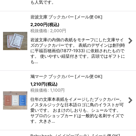
も人気です。
岩波文庫 ブックカバー
[
メール便 OK
]
2,200
円
(税込)
税抜価格
:
2,000
円
岩波文庫の内側の表紙をモチーフにした文庫サイ
ズのブックカバーです。 表紙のデザインは創刊時
に平福百穂画伯(1877-1933) に依頼されたもので
す。 使いやすい紐栞付きです。店頭ではギフトに
も…
鳩マーク ブックカバー
[
メール便 OK
]
1,210
円
(税込)
税抜価格
:
1,100
円
往年の文庫本表紙をイメージしたブックカバー。
ノスタルジックな日本語ロゴに鳥のイラストが可
愛いです。 おまけのしおりも、シュールです。
サブロのショップカードは一般的な名刺サイズで
す。大きさ…
Baby book （ベイビーブック）
[
メール便 OK
]