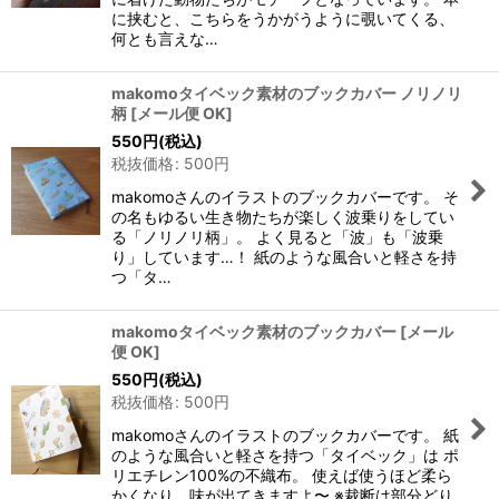
に挟むと、こちらをうかがうように覗いてくる、
何とも言えな…
makomoタイベック素材のブックカバー ノリノリ
柄
[
メール便 OK
]
550
円
(税込)
税抜価格
:
500
円
makomoさんのイラストのブックカバーです。 そ
の名もゆるい生き物たちが楽しく波乗りをしてい
る「ノリノリ柄」。 よく見ると「波」も「波乗
り」しています…！ 紙のような風合いと軽さを持
つ「タ…
makomoタイベック素材のブックカバー
[
メール
便 OK
]
550
円
(税込)
税抜価格
:
500
円
makomoさんのイラストのブックカバーです。 紙
のような風合いと軽さを持つ「タイベック」は ポ
リエチレン100%の不織布。 使えば使うほど柔ら
かくなり、味が出てきますよ〜 ※裁断は部分どり