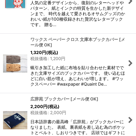
人気の定番デザインから、復刻のレターヘッドや
パターン、紙とインクの特質を生かした新デザイ
ンまで、 時代を越えて愛されるオサムグッズのか
わいい紙が100種収録された贅沢なレターブック
です。 贈る…
ワックス ペーパー クロス 文庫本ブックカバー
[
メ
ール便 OK
]
1,320
円
(税込)
税抜価格
:
1,200
円
蝋引き加工した紙に布地を貼り合わせた素材でで
きた文庫サイズのブックカバーです。 使い込むほ
どに白い筋が増え、あじわいが増します。 #ワッ
クスペーパー #waxpaper #Quaint De…
広辞苑 ブックカバー
[
メール便 OK
]
2,200
円
(税込)
税抜価格
:
2,000
円
日本語辞書の最高峰「広辞苑」がブックカバーに
なりました。 表紙、裏表紙を差し込む為のポケッ
トとベルト、しおりつきです。 店頭ではギフトに