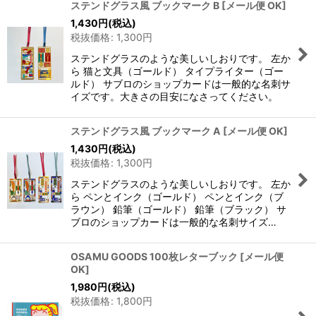
ステンドグラス風 ブックマーク B
[
メール便 OK
]
1,430
円
(税込)
税抜価格
:
1,300
円
ステンドグラスのような美しいしおりです。 左か
ら 猫と文具（ゴールド） タイプライター（ゴー
ルド） サブロのショップカードは一般的な名刺サ
イズです。大きさの目安になさってください。
ステンドグラス風 ブックマーク A
[
メール便 OK
]
1,430
円
(税込)
税抜価格
:
1,300
円
ステンドグラスのような美しいしおりです。 左か
ら ペンとインク（ゴールド） ペンとインク（ブ
ラウン） 鉛筆（ゴールド） 鉛筆（ブラック） サ
ブロのショップカードは一般的な名刺サイズ…
OSAMU GOODS 100枚レターブック
[
メール便
OK
]
1,980
円
(税込)
税抜価格
:
1,800
円