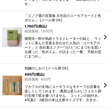
を…
「エノグ屋の言葉集 月光荘のユーモアカードと色
ポエム 」
[
メール便 OK
]
1,760
円
(税込)
税抜価格
:
1,600
円
猪熊弦一郎や気鋭イラストレーターの絵と、 ウィ
ットに富んだ言葉を合わせた人気の「ユーモアカ
ード」と 自社製エノグ一つひとつにまつわる思い
を綴った「色ポエム」が詰まった一冊。 手紙や恋
にまつわ…
刺繍のしおり
[
メール便 OK
]
495
円
(税込)
税抜価格
:
450
円
フカフカの生地にユーモラスなモチーフが読書を
楽しくしてくれます。 裏面は柔らかいフェルト調
の生地で紙を傷つけません。 コットンの紐付き。
※写真2・3枚目の本は文庫サイズです。大きさ…