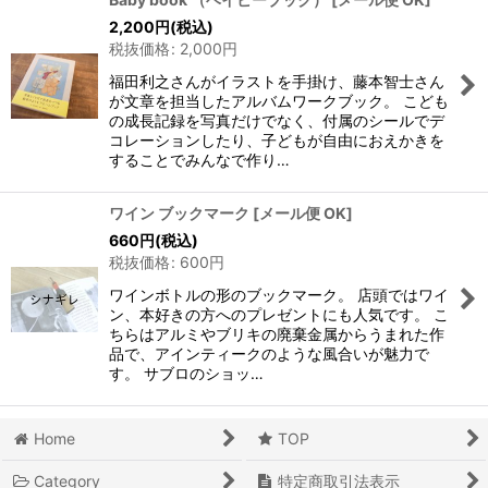
2,200
円
(税込)
税抜価格
:
2,000
円
福田利之さんがイラストを手掛け、藤本智士さん
が文章を担当したアルバムワークブック。 こども
の成長記録を写真だけでなく、付属のシールでデ
コレーションしたり、子どもが自由におえかきを
することでみんなで作り…
ワイン ブックマーク
[
メール便 OK
]
660
円
(税込)
税抜価格
:
600
円
ワインボトルの形のブックマーク。 店頭ではワイ
ン、本好きの方へのプレゼントにも人気です。 こ
ちらはアルミやブリキの廃棄金属からうまれた作
品で、アインティークのような風合いが魅力で
す。 サブロのショッ…
Home
TOP
Category
特定商取引法表示