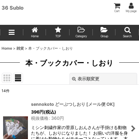
36 Sublo
Cart
My page
Home
TOP
Category
Group
Search
Home
>
雑貨
>
本・ブックカバー・しおり
本・ブックカバー・しおり
表示順変更
閉じる
14
件
表示数
:
sennokoto どーぶつしおり
[
メール便 OK
]
396
円
(税込)
並び順
:
税抜価格
:
360
円
ミシン刺繍作家の菅原しおんさんが手掛ける動物
絞り込む
たちが、しおりになりました！ お揃いの洋服を身
に着けた動物たちがモチーフとなっています。 本