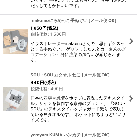
だりしてもかわいいです。
makomoにらめっこ手ぬぐい
[
メール便 OK
]
1,650
円
(税込)
税抜価格
:
1,500
円
イラストレーターmakomoさんの、思わずクスっ
とする手ぬぐい。 ゲッソリした人とカニさんのグ
ラデーション部分に注染の風合いが感じられま
す。
SOU・SOU 豆タオル ねこ
[
メール便 OK
]
440
円
(税込)
税抜価格
:
400
円
日本の四季や風情をポップに表現したテキスタイ
ルデザインを製作する京都のブランド、 「SOU・
SOU」のテキスタイルをジャガード織りで表現し
ている豆タオルです。 ポケットにちょうどいいサ
イズです。
yamyam KUMA ハンカチ
[
メール便 OK
]