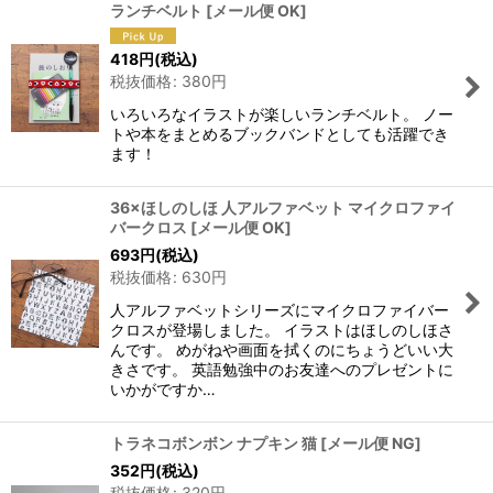
ランチベルト
[
メール便 OK
]
418
円
(税込)
税抜価格
:
380
円
いろいろなイラストが楽しいランチベルト。 ノー
トや本をまとめるブックバンドとしても活躍でき
ます！
36×ほしのしほ 人アルファベット マイクロファイ
バークロス
[
メール便 OK
]
693
円
(税込)
税抜価格
:
630
円
人アルファベットシリーズにマイクロファイバー
クロスが登場しました。 イラストはほしのしほさ
んです。 めがねや画面を拭くのにちょうどいい大
きさです。 英語勉強中のお友達へのプレゼントに
いかがですか…
トラネコボンボン ナプキン 猫
[
メール便 NG
]
352
円
(税込)
税抜価格
:
320
円