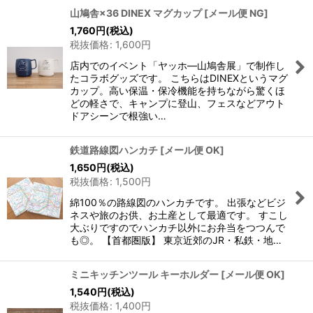
山鳩舎×36 DINEX マグカップ
[
メール便 NG
]
1,760
円
(税込)
税抜価格
:
1,600
円
店内でのイベント「ヤッホ―山鳩舎展」で制作し
たコラボグッズです。 こちらはDINEXというマグ
カップ。高い保温・保冷機能を持ちながら驚くほ
どの軽さで、キャンプに登山、フェスなどアウト
ドアシーンで根強い…
鉄道路線図ハンカチ
[
メール便 OK
]
1,650
円
(税込)
税抜価格
:
1,500
円
綿100％の路線図のハンカチです。 出張などビジ
ネスや旅のお供、お土産として最適です。 すこし
大ぶりですのでハンカチ以外にお弁当をつつんで
も◎。 【首都圏版】 東京近郊のJR・私鉄・地…
ミニキッチンツール キーホルダー
[
メール便 OK
]
1,540
円
(税込)
税抜価格
:
1,400
円