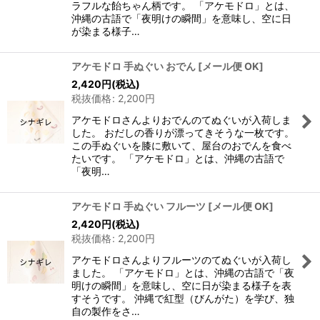
ラフルな飴ちゃん柄です。 「アケモドロ」とは、
沖縄の古語で「夜明けの瞬間」を意味し、空に日
が染まる様子…
アケモドロ 手ぬぐい おでん
[
メール便 OK
]
2,420
円
(税込)
税抜価格
:
2,200
円
アケモドロさんよりおでんのてぬぐいが入荷しま
した。 おだしの香りが漂ってきそうな一枚です。
この手ぬぐいを膝に敷いて、屋台のおでんを食べ
たいです。 「アケモドロ」とは、沖縄の古語で
「夜明…
アケモドロ 手ぬぐい フルーツ
[
メール便 OK
]
2,420
円
(税込)
税抜価格
:
2,200
円
アケモドロさんよりフルーツのてぬぐいが入荷し
ました。 「アケモドロ」とは、沖縄の古語で「夜
明けの瞬間」を意味し、空に日が染まる様子を表
すそうです。 沖縄で紅型（びんがた）を学び、独
自の製作をさ…