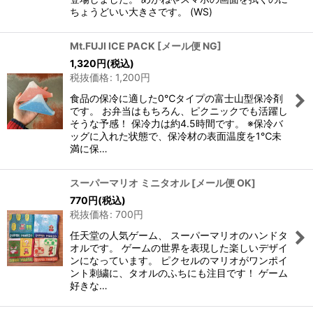
ちょうどいい大きさです。 (WS)
Mt.FUJI ICE PACK
[
メール便 NG
]
1,320
円
(税込)
税抜価格
:
1,200
円
食品の保冷に適した0℃タイプの富士山型保冷剤
です。 お弁当はもちろん、ピクニックでも活躍し
そうな予感！ 保冷力は約4.5時間です。 ※保冷バ
ッグに入れた状態で、保冷材の表面温度を1℃未
満に保…
スーパーマリオ ミニタオル
[
メール便 OK
]
770
円
(税込)
税抜価格
:
700
円
任天堂の人気ゲーム、 スーパーマリオのハンドタ
オルです。 ゲームの世界を表現した楽しいデザイ
ンになっています。 ピクセルのマリオがワンポイ
ント刺繍に、タオルのふちにも注目です！ ゲーム
好きな…