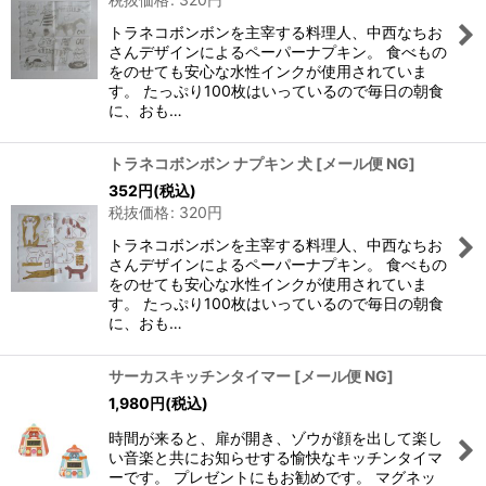
トラネコボンボンを主宰する料理人、中西なちお
さんデザインによるペーパーナプキン。 食べもの
をのせても安心な水性インクが使用されていま
す。 たっぷり100枚はいっているので毎日の朝食
に、おも…
トラネコボンボン ナプキン 犬
[
メール便 NG
]
352
円
(税込)
税抜価格
:
320
円
トラネコボンボンを主宰する料理人、中西なちお
さんデザインによるペーパーナプキン。 食べもの
をのせても安心な水性インクが使用されていま
す。 たっぷり100枚はいっているので毎日の朝食
に、おも…
サーカスキッチンタイマー
[
メール便 NG
]
1,980
円
(税込)
時間が来ると、扉が開き、ゾウが顔を出して楽し
い音楽と共にお知らせする愉快なキッチンタイマ
ーです。 プレゼントにもお勧めです。 マグネッ