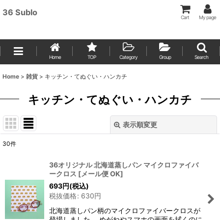
36 Sublo
Cart
My page
Home
TOP
Category
Group
Search
Home
>
雑貨
>
キッチン・てぬぐい・ハンカチ
キッチン・てぬぐい・ハンカチ
表示順変更
閉じる
30
件
表示数
:
36オリジナル 北海道蒸しパン マイクロファイバ
ークロス
[
メール便 OK
]
並び順
:
693
円
(税込)
税抜価格
:
630
円
絞り込む
北海道蒸しパン柄のマイクロファイバークロスが
登場しました。 めがねやスマホの画面を拭くのに