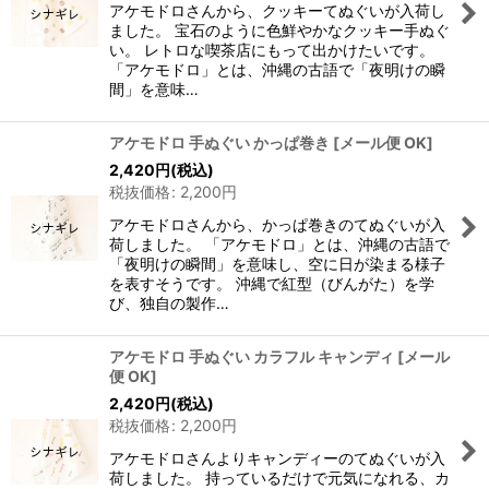
アケモドロさんから、クッキーてぬぐいが入荷し
ました。 宝石のように色鮮やかなクッキー手ぬぐ
い。 レトロな喫茶店にもって出かけたいです。
「アケモドロ」とは、沖縄の古語で「夜明けの瞬
間」を意味…
アケモドロ 手ぬぐい かっぱ巻き
[
メール便 OK
]
2,420
円
(税込)
税抜価格
:
2,200
円
アケモドロさんから、かっぱ巻きのてぬぐいが入
荷しました。 「アケモドロ」とは、沖縄の古語で
「夜明けの瞬間」を意味し、空に日が染まる様子
を表すそうです。 沖縄で紅型（びんがた）を学
び、独自の製作…
アケモドロ 手ぬぐい カラフル キャンディ
[
メール
便 OK
]
2,420
円
(税込)
税抜価格
:
2,200
円
アケモドロさんよりキャンディーのてぬぐいが入
荷しました。 持っているだけで元気になれる、カ