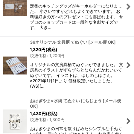
定番のキッチングッズがキーホルダーになりまし
た。 小さいですがどれもよくできています。 お
料理好きの方へのプレゼントにも喜ばれます。 サ
ブロのショップカードは一般的な名刺サイズで
す。 大き…
36オリジナル 文具柄 てぬぐい
[
メール便 OK
]
1,320
円
(税込)
税抜価格
:
1,200
円
オリジナルの文房具柄てぬぐいができました。 文
房具のイラストがずらずらとならんだかわいいて
ぬぐいです。 イラストは、ほしのしほさん。
※2021年1月1日より 価格改定いたしました。
(WS)(…
おはぎやま×水縞 てぬぐい にちじょう
[
メール便
OK
]
1,430
円
(税込)
税抜価格
:
1,300
円
おはぎやまの日常を散りばめたシンプルな手ぬぐ
いです。 手拭いとしてはもちろん、お弁当を包ん