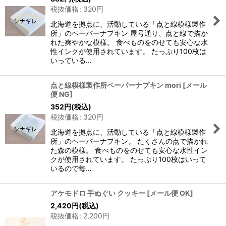
税抜価格
:
320
円
北海道を拠点に、活動している「点と線模様製作
所」のペーパーナプキン 屋号通り、点と線で描か
れた爽やかな模様。 食べものをのせても安心な水
性インクが使用されています。 たっぷり100枚は
いっている…
点と線模様製作所ペーパーナプキン mori
[
メール
便 NG
]
352
円
(税込)
税抜価格
:
320
円
北海道を拠点に、活動している「点と線模様製作
所」のペーパーナプキン。 たくさんの点で描かれ
た森の模様。 食べものをのせても安心な水性イン
クが使用されています。 たっぷり100枚はいって
いるので毎…
アケモドロ 手ぬぐい クッキー
[
メール便 OK
]
2,420
円
(税込)
税抜価格
:
2,200
円