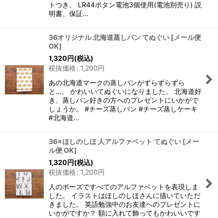
トつき。 LR44ボタン電池3個使用(電池別売り) 説
明書、保証…
36オリジナル 北海道蒸しパン てぬぐい
[
メール便
OK
]
1,320
円
(税込)
税抜価格
:
1,200
円
あの北海道マークの蒸しパンがずらずらずら
と…。 かわいいてぬぐいになりました。 北海道好
き、蒸しパン好きの方へのプレゼントにいかがで
しょうか。 #チーズ蒸しパン #チーズ蒸しケーキ
#北海道…
36×ほしのしほ 人アルファベット てぬぐい
[
メー
ル便 OK
]
1,320
円
(税込)
税抜価格
:
1,200
円
人のポーズですべてのアルファベットを表現しま
した。 イラストはほしのしほさんに描いていただ
きました。 英語勉強中のお友達へのプレゼントに
いかがですか？ 額に入れて飾ってもかわいいです