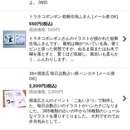
よ。 (WS)
トラネコボンボン 蚊帳生地ふきん
[
メール便 OK
]
550
円
(税込)
税抜価格
:
500
円
トラネコボンボンさんのイラストが描かれた蚊帳
生地ふきんです。 最初は糊がついている為、硬く
ピンと張った状態ですが、ぬるま湯またはお水で
糊を落とすと、驚くほど収縮し、風合いも柔らか
く、ふんわりします。 …
36×堀道広 毎日点数占い柄 ハンカチ
[
メール便
OK
]
2,200
円
(税込)
税抜価格
:
2,000
円
堀道広さんのイベント「ごあいさつ」で制作し
た、毎日点数占いのイラストがハンカチになりま
した。 365種類の占いの中から16種類のシュール
なイラストを選りすぐりました。 大判ですのでお
弁当包みとして…