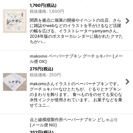
1,760
円
(税込)
税抜価格
:
1,600
円
関西を拠点に個展の開催やイベントの出店、さら
に雑誌やwebなどのイラストを手がけるなど活躍
の幅を広げる、イラストレーターyamyamさん。
2024年版のポスターカレンダーに描かれたクマた
ちがハ…
makomo ペーパーナプキン グーチョキパー
[
メー
ル便 OK
]
275
円
(税込)
税抜価格
:
250
円
makomoさんイラストのペーパーナプキンです。
グーチョキパーなひとたちが、ぐるりとナプキン
のまわりを飾ります。 食べものをのせても安心な
水性インクが使用されています。 お菓子などを乗
せてユニ…
点と線模様製作所ペーパーナプキン どしゃぶり
[
メール便 NG
]
352
円
(税込)