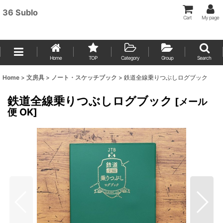
36 Sublo
Cart
My page
Home
TOP
Category
Group
Search
Home
>
文房具
>
ノート・スケッチブック
>
鉄道全線乗りつぶしログブック
鉄道全線乗りつぶしログブック
[
メール
便 OK
]