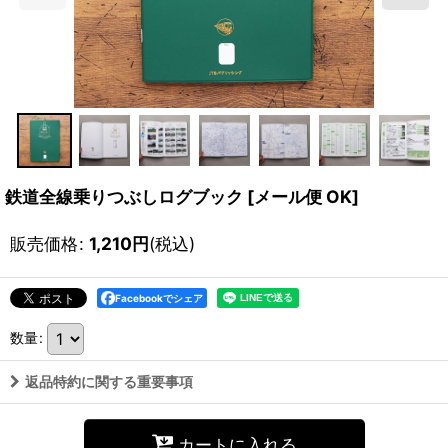
鉄道全線乗りつぶしログブック
[
メール便 OK
]
販売価格
:
1,210
円
(税込)
Facebookでシェア
数量
:
返品特約に関する重要事項
カートに入れる