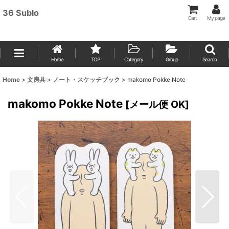
36 Sublo
Cart
My page
Home
TOP
Category
Group
Search
Home
>
文房具
>
ノート・スケッチブック
>
makomo Pokke Note
makomo Pokke Note
[
メール便 OK
]