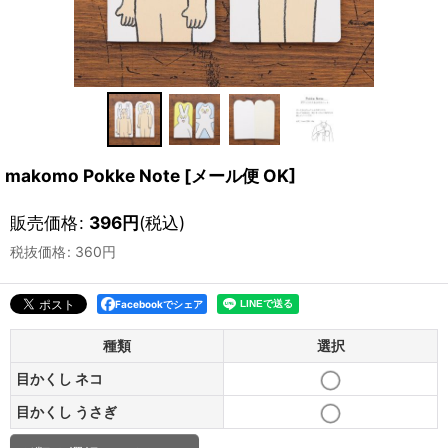
makomo Pokke Note
[
メール便 OK
]
販売価格
:
396
円
(税込)
税抜価格
:
360
円
Facebookでシェア
種類
選択
目かくし ネコ
目かくし うさぎ