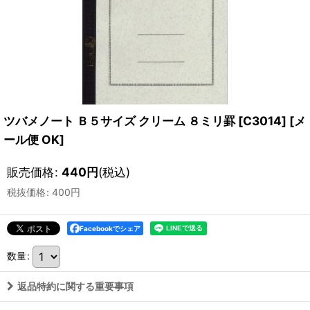
ツバメノート Ｂ５サイズ クリーム ８ミリ罫 [C3014]
[
メ
ール便 OK
]
販売価格
:
440
円
(税込)
税抜価格
:
400
円
Facebookでシェア
数量
:
返品特約に関する重要事項