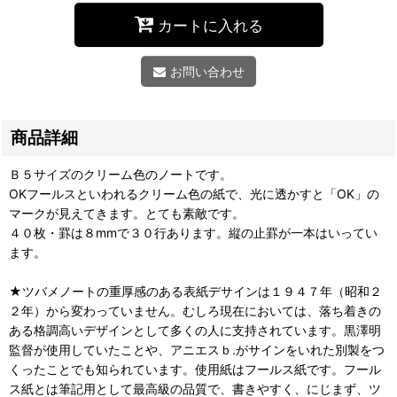
カートに入れる
お問い合わせ
商品詳細
Ｂ５サイズのクリーム色のノートです。
OKフールスといわれるクリーム色の紙で、光に透かすと「OK」の
マークが見えてきます。とても素敵です。
４０枚・罫は８mmで３０行あります。縦の止罫が一本はいってい
ます。
★ツバメノートの重厚感のある表紙デサインは１９４７年（昭和２
２年）から変わっていません。むしろ現在においては、落ち着きの
ある格調高いデザインとして多くの人に支持されています。黒澤明
監督が使用していたことや、アニエスｂ.がサインをいれた別製をつ
くったことでも知られています。使用紙はフールス紙です。フール
ス紙とは筆記用として最高級の品質で、書きやすく、にじまず、ツ