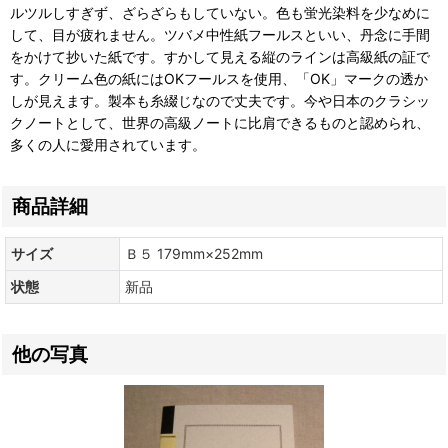
ルツルしすぎず、ざらざらもしていない。色も蛍光染料を少なめに
して、目が疲れません。ツバメ中性紙フールスといい、丹念に手間
をかけて抄いた紙です。すかして見える縦のラインは高級紙の証で
す。クリーム色の紙にはOKフールスを使用、「OK」マークの透か
しが見えます。製本も糸綴じなので丈夫です。今や日本のクラシッ
クノートとして、世界の高級ノートに比肩できるものと認められ、
多くの人に愛用されています。
商品詳細
サイズ
Ｂ５ 179mm×252mm
状態
新品
他の写真