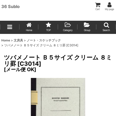
36 Sublo
Cart
My page
Home
TOP
Category
Group
Search
Home
>
文房具
>
ノート・スケッチブック
>
ツバメノート Ｂ５サイズ クリーム ８ミリ罫 [C3014]
ツバメノート Ｂ５サイズ クリーム ８ミ
リ罫 [C3014]
[
メール便 OK
]