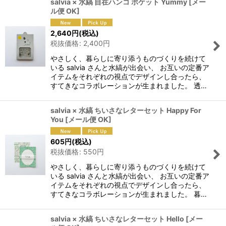
salvia × 水縞 自在ハンコ ポケット Yummy
[
メー
ル便 OK
]
2,640
円
(税込)
税抜価格
:
2,400
円
やさしく、暮らしに寄り添うものづくりを続けて
いる salvia さんと水縞が出会い、 お互いの定番ア
イテムをそれぞれの視点でデザインし合ったら、
すてきなコラボレーションが生まれました。 透…
salvia × 水縞 ちいさなレターセット Happy For
You
[
メール便 OK
]
605
円
(税込)
税抜価格
:
550
円
やさしく、暮らしに寄り添うものづくりを続けて
いる salvia さんと水縞が出会い、 お互いの定番ア
イテムをそれぞれの視点でデザインし合ったら、
すてきなコラボレーションが生まれました。 暮…
salvia × 水縞 ちいさなレターセット Hello
[
メー