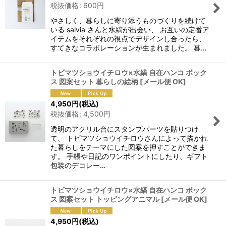
税抜価格
:
600
円
やさしく、暮らしに寄り添うものづくりを続けて
いる salvia さんと水縞が出会い、 お互いの定番ア
イテムをそれぞれの視点でデザインし合ったら、
すてきなコラボレーションが生まれました。 暮…
トビマツショウイチロウ×水縞 自在ハンコ ボック
ス 図案セット 暮らしの絵柄
[
メール便 OK
]
4,950
円
(税込)
税抜価格
:
4,500
円
透明のアクリル台にスタンプパーツを貼りつけ
て、 トビマツショウイチロウさんによって描かれ
た暮らしをテーマにした図案を押すことができま
す。 手帳や日記のワンポイントにしたり、ギフト
包装のデコレー…
トビマツショウイチロウ×水縞 自在ハンコ ボック
ス 図案セット トッピングアニマル
[
メール便 OK
]
4,950
円
(税込)