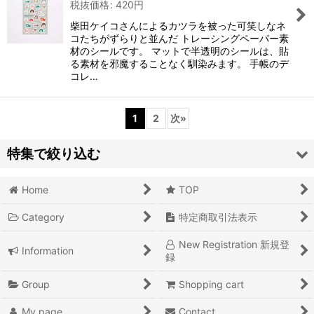
税抜価格
:
420
円
柴田ケイコさんによるカツラを被った可笑しなネ
コたちがずらりと並んだ トレーシングペーパー素
材のシールです。 マットで半透明のシールは、貼
る素材を邪魔することなく馴染みます。 手帳のデ
コレ…
1
2
次
»
特集で絞り込む
Home
TOP
36 オリジナル
Category
特定商取引法表示
ミニチュア
New Registration 新規登
Information
◇ＳＡＬＥ◇
録
東京・吉祥寺 土産
Group
Shopping cart
My page
Contact
『ナツカシイ！』