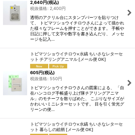
2,640
円
(税込)
税抜価格
:
2,400
円
透明のアクリル台にスタンプパーツを貼りつけ
て、 トビマツショウイチロウさんによって描かれ
た様々なフレームを押すことができます。 手帳や
日記に押して文字や数字を書き込んだり、 メッセ
ージを記入…
トビマツショウイチロウ×水縞 ちいさなレターセ
ット チアリングアニマル
[
メール便 OK
]
605
円
(税込)
税抜価格
:
550
円
トビマツショウイチロウさんの図案による、 「自
在ハンコログ手帳盛り上げ隊チアリングアニマ
ル」のモチーフを散りばめた、 こぶりなサイズが
かわいいミニレターセットです。 目を引く蛍光グ
リーンの便…
トビマツショウイチロウ×水縞 ちいさなレターセ
ット 暮らしの絵柄
[
メール便 OK
]