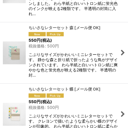
ンしました。 わら半紙と白いハトロン紙に蛍光色
のインクが映える2種類です。 半透明の封筒に入
れ…
ちいさなレターセット 森
[
メール便 OK
]
550
円
(税込)
税抜価格
:
500
円
こぶりなサイズがかわいいミニレターセットで
す。 静かな森と折り紙で折ったような鳥がデザイ
ンされています。 わら半紙と白いハトロン紙に爽
やかな色と蛍光色が映える2種類です。 半透明の
封…
ちいさなレターセット 蝶
[
メール便 OK
]
550
円
(税込)
税抜価格
:
500
円
こぶりなサイズがかわいいミニレターセットで
す。 クレヨンで描いたような柔らかい蝶のデザイ
ンが印象的。 わら半紙と白いハトロン紙に柔らか