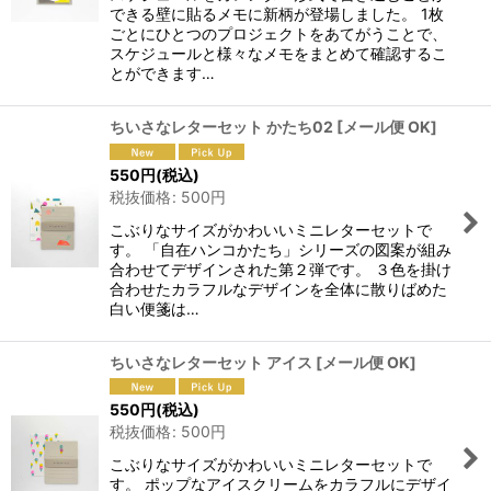
できる壁に貼るメモに新柄が登場しました。 1枚
ごとにひとつのプロジェクトをあてがうことで、
スケジュールと様々なメモをまとめて確認するこ
とができます…
ちいさなレターセット かたち02
[
メール便 OK
]
550
円
(税込)
税抜価格
:
500
円
こぶりなサイズがかわいいミニレターセットで
す。 「自在ハンコかたち」シリーズの図案が組み
合わせてデザインされた第２弾です。 ３色を掛け
合わせたカラフルなデザインを全体に散りばめた
白い便箋は…
ちいさなレターセット アイス
[
メール便 OK
]
550
円
(税込)
税抜価格
:
500
円
こぶりなサイズがかわいいミニレターセットで
す。 ポップなアイスクリームをカラフルにデザイ