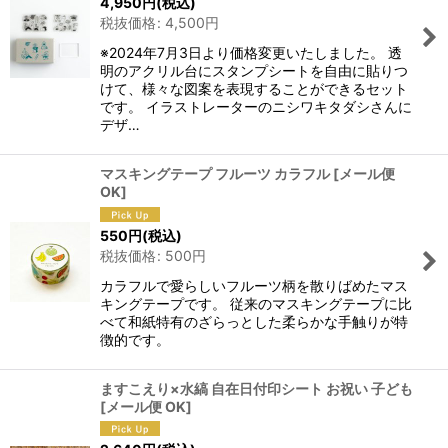
4,950
円
(税込)
税抜価格
:
4,500
円
※2024年7月3日より価格変更いたしました。 透
明のアクリル台にスタンプシートを自由に貼りつ
けて、様々な図案を表現することができるセット
です。 イラストレーターのニシワキタダシさんに
デザ…
マスキングテープ フルーツ カラフル
[
メール便
OK
]
550
円
(税込)
税抜価格
:
500
円
カラフルで愛らしいフルーツ柄を散りばめたマス
キングテープです。 従来のマスキングテープに比
べて和紙特有のざらっとした柔らかな手触りが特
徴的です。
ますこえり×水縞 自在日付印シート お祝い 子ども
[
メール便 OK
]