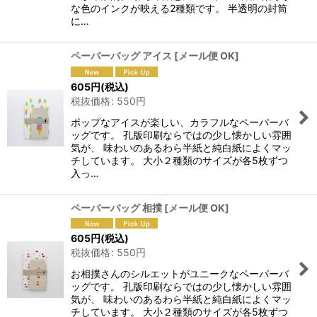
な色のインクが映える2種類です。 半透明の封筒
に…
ペーパーバッグ アイス
[
メール便 OK
]
605
円
(税込)
税抜価格
:
550
円
ポップなアイスが楽しい、カラフルなペーパーバ
ッグです。 孔版印刷ならではの少し懐かしい雰囲
気が、 味わいのあるわら半紙と純白紙によくマッ
チしています。 大小２種類のサイズが各5枚ずつ
入っ…
ペーパーバッグ 相撲
[
メール便 OK
]
605
円
(税込)
税抜価格
:
550
円
お相撲さんのシルエットがユニークなペーパーバ
ッグです。 孔版印刷ならではの少し懐かしい雰囲
気が、 味わいのあるわら半紙と純白紙によくマッ
チしています。 大小２種類のサイズが各5枚ずつ