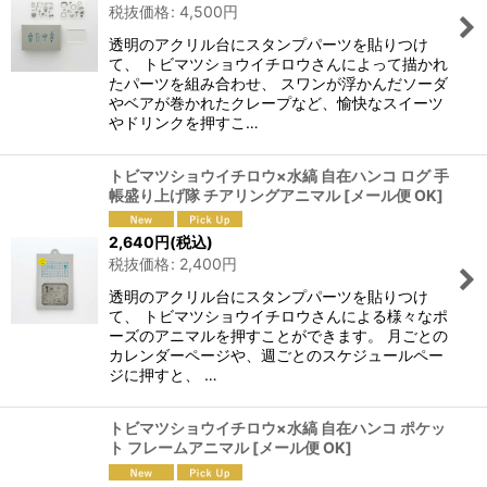
税抜価格
:
4,500
円
透明のアクリル台にスタンプパーツを貼りつけ
て、 トビマツショウイチロウさんによって描かれ
たパーツを組み合わせ、 スワンが浮かんだソーダ
やベアが巻かれたクレープなど、愉快なスイーツ
やドリンクを押すこ…
トビマツショウイチロウ×水縞 自在ハンコ ログ 手
帳盛り上げ隊 チアリングアニマル
[
メール便 OK
]
2,640
円
(税込)
税抜価格
:
2,400
円
透明のアクリル台にスタンプパーツを貼りつけ
て、 トビマツショウイチロウさんによる様々なポ
ーズのアニマルを押すことができます。 月ごとの
カレンダーページや、週ごとのスケジュールペー
ジに押すと、 …
トビマツショウイチロウ×水縞 自在ハンコ ポケッ
ト フレームアニマル
[
メール便 OK
]