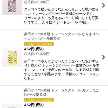
税抜価格
:
380
円
クレヨンで描いたようなふんわりとした蝶が愛ら
しい トレーシングペーパー素材のシールです。
リボンのようにも見えるので、封緘にしても可愛
いですよ。 入り数:１シート(シール 20個)
柴田ケイコ×水縞 トレーシングシール なりきりベ
ーカリー
[
メール便 OK
]
462
円
(税込)
税抜価格
:
420
円
柴田ケイコさんによるへんてこなパンたちがずら
りと並んだ トレーシングペーパー素材のシールで
す。 マットで半透明のシールは、貼る素材を邪魔
することなく馴染みます。 手帳のデコレーション
やお…
柴田ケイコ×水縞 トレーシングシール カツラねこ
[
メール便 OK
]
462
円
(税込)