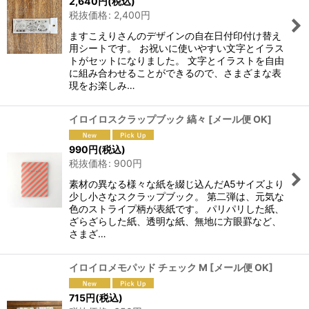
2,640
円
(税込)
税抜価格
:
2,400
円
ますこえりさんのデザインの自在日付印付け替え
用シートです。 お祝いに使いやすい文字とイラス
トがセットになりました。 文字とイラストを自由
に組み合わせることができるので、さまざまな表
現をお楽しみ…
イロイロスクラップブック 縞々
[
メール便 OK
]
990
円
(税込)
税抜価格
:
900
円
素材の異なる様々な紙を綴じ込んだA5サイズより
少し小さなスクラップブック。 第二弾は、元気な
色のストライプ柄が表紙です。 パリパリした紙、
ざらざらした紙、透明な紙、無地に方眼罫など、
さまざ…
イロイロメモパッド チェック M
[
メール便 OK
]
715
円
(税込)