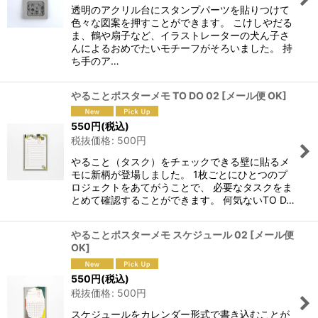
透明のアクリル台にスタンプパーツを貼りつけて
色々な図案を押すことができます。 こけしやだる
ま、鶴や扇子など、イラストレーターの犬ん子さ
んによるおめでたいモチーフがそろいました。 持
ち手のア…
やることポスターメモ TO DO 02
[
メール便 OK
]
550
円
(税込)
税抜価格
:
500
円
やること（タスク）をチェックできる壁に貼るメ
モに新柄が登場しました。 1枚ごとにひとつのプ
ロジェクトをあてがうことで、 必要なタスクをま
とめて確認することができます。 何気ないTO D…
やることポスターメモ スケジュール 02
[
メール便
OK
]
550
円
(税込)
税抜価格
:
500
円
スケジュールをカレンダー形式で書き込むことが