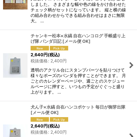
しました。 さまざまな幅や色の線をかけ合わせた
チェック柄がセットになっています。 縦と横の線
の組み合わせからできる組み合わせはまさに無限
大。 …
チャンキー松本×水縞 自在ハンコログ 手帳盛り上
げ隊 パンダ日記
[
メール便 OK
]
2,640
円
(税込)
税抜価格
:
2,400
円
透明のアクリル台にスタンプパーツを貼りつけて
様々なポーズのパンダを押すことができます。 月
ごとのカレンダーページや、週ごとのスケジュー
ルページに押すと、いつもの予定がぐぐっと盛り
上がります。 …
犬ん子×水縞 自在ハンコポケット 毎日が御芽出隊
[
メール便 OK
]
2,640
円
(税込)
税抜価格
:
2,400
円