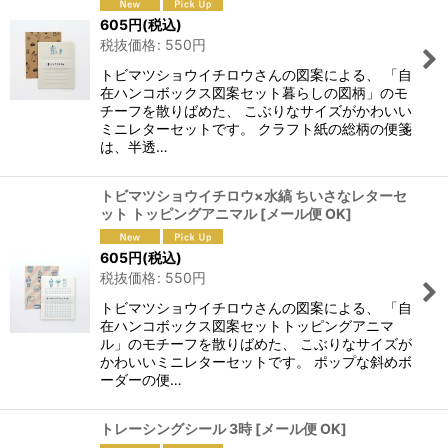
605
円
(税込)
税抜価格
:
550
円
トビマツショウイチロウさんの図案による、 「自
在ハンコボックス図案セット暮らしの図柄」のモ
チーフを散りばめた、 こぶりなサイズがかわいい
ミニレターセットです。 クラフト紙の総柄の便箋
は、半透…
トビマツショウイチロウ×水縞 ちいさなレターセ
ット トッピングアニマル
[
メール便 OK
]
605
円
(税込)
税抜価格
:
550
円
トビマツショウイチロウさんの図案による、 「自
在ハンコボックス図案セットトッピングアニマ
ル」のモチーフを散りばめた、 こぶりなサイズが
かわいいミニレターセットです。 ポップな斜めボ
ーダーの便…
トレーシングシール 3時
[
メール便 OK
]