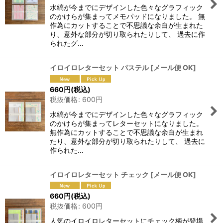
水縞が今までにデザインした色々なグラフィック
のかけらが集まってメモパッドになりました。 無
作為にカットすることで不思議な余白が生まれた
り、意外な部分が切り取られたりして、 過去に作
られたグ…
イロイロレターセット パステル
[
メール便 OK
]
660
円
(税込)
税抜価格
:
600
円
水縞が今までにデザインした色々なグラフィック
のかけらが集まってレターセットになりました。
無作為にカットすることで不思議な余白が生まれ
たり、意外な部分が切り取られたりして、 過去に
作られた…
イロイロレターセット チェック
[
メール便 OK
]
660
円
(税込)
税抜価格
:
600
円
人気のイロイロレターセットにチェック柄が登場