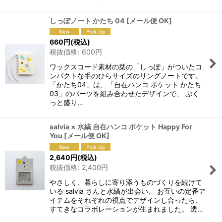
しっぽノート かたち 04
[
メール便 OK
]
660
円
(税込)
税抜価格
:
600
円
ワックスコード素材の栞の「しっぽ」がついたコ
ンパクトな手のひらサイズのリングノートです。
「かたち04」は、「自在ハンコ ポケット かたち
03」のパーツを組み合わせたデザインで、 ぷく
っと盛り…
salvia × 水縞 自在ハンコ ポケット Happy For
You
[
メール便 OK
]
2,640
円
(税込)
税抜価格
:
2,400
円
やさしく、暮らしに寄り添うものづくりを続けて
いる salvia さんと水縞が出会い、 お互いの定番ア
イテムをそれぞれの視点でデザインし合ったら、
すてきなコラボレーションが生まれました。 透…