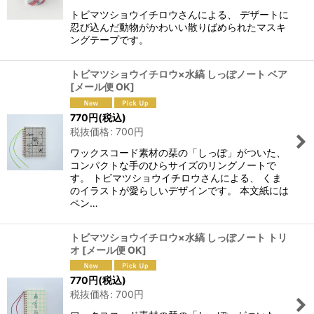
トビマツショウイチロウさんによる、 デザートに
忍び込んだ動物がかわいい散りばめられたマスキ
ングテープです。
トビマツショウイチロウ×水縞 しっぽノート ベア
[
メール便 OK
]
770
円
(税込)
税抜価格
:
700
円
ワックスコード素材の栞の「しっぽ」がついた、
コンパクトな手のひらサイズのリングノートで
す。 トビマツショウイチロウさんによる、 くま
のイラストが愛らしいデザインです。 本文紙には
ペン…
トビマツショウイチロウ×水縞 しっぽノート トリ
オ
[
メール便 OK
]
770
円
(税込)
税抜価格
:
700
円