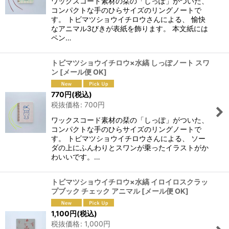
ワックスコード素材の栞の「しっぽ」がついた、
コンパクトな手のひらサイズのリングノートで
す。 トビマツショウイチロウさんによる、 愉快
なアニマル3びきが表紙を飾ります。 本文紙には
ペン…
トビマツショウイチロウ×水縞 しっぽノート スワ
ン
[
メール便 OK
]
770
円
(税込)
税抜価格
:
700
円
ワックスコード素材の栞の「しっぽ」がついた、
コンパクトな手のひらサイズのリングノートで
す。 トビマツショウイチロウさんによる、 ソー
ダの上にふんわりとスワンが乗ったイラストがか
わいいです。…
トビマツショウイチロウ×水縞 イロイロスクラッ
プブック チェック アニマル
[
メール便 OK
]
1,100
円
(税込)
税抜価格
:
1,000
円