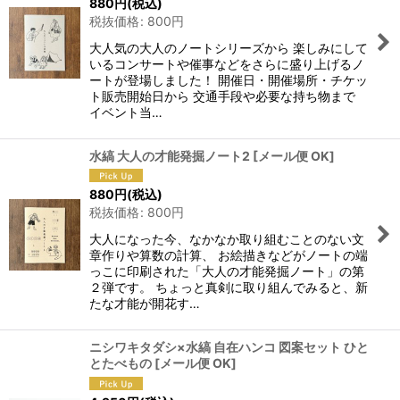
880
円
(税込)
税抜価格
:
800
円
大人気の大人のノートシリーズから 楽しみにして
いるコンサートや催事などをさらに盛り上げるノ
ートが登場しました！ 開催日・開催場所・チケッ
ト販売開始日から 交通手段や必要な持ち物まで
イベント当…
水縞 大人の才能発掘ノート2
[
メール便 OK
]
880
円
(税込)
税抜価格
:
800
円
大人になった今、なかなか取り組むことのない文
章作りや算数の計算、 お絵描きなどがノートの端
っこに印刷された「大人の才能発掘ノート」の第
２弾です。 ちょっと真剣に取り組んでみると、新
たな才能が開花す…
ニシワキタダシ×水縞 自在ハンコ 図案セット ひと
とたべもの
[
メール便 OK
]