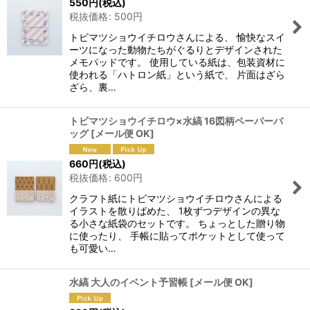
550
円
(税込)
税抜価格
:
500
円
トビマツショウイチロウさんによる、 愉快なスイ
ーツになった動物たちがぐるりとデザインされた
メモパッドです。 使用している紙は、包装資材に
使われる「ハトロン紙」という紙で、 片面はざら
ざら、裏…
トビマツショウイチロウ×水縞 16図柄ペーパーバ
ッグ
[
メール便 OK
]
660
円
(税込)
税抜価格
:
600
円
クラフト紙にトビマツショウイチロウさんによる
イラストを散りばめた、 1枚ずつデザインの異な
る小さな紙袋のセットです。 ちょっとした贈り物
に使ったり、 手帳に貼ってポケットとして使って
も可愛い…
水縞 大人のイベント予習帳
[
メール便 OK
]