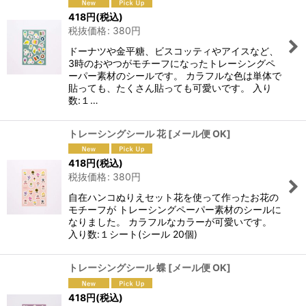
418
円
(税込)
税抜価格
:
380
円
ドーナツや金平糖、ビスコッティやアイスなど、
3時のおやつがモチーフになったトレーシングペ
ーパー素材のシールです。 カラフルな色は単体で
貼っても、たくさん貼っても可愛いです。 入り
数:１…
トレーシングシール 花
[
メール便 OK
]
418
円
(税込)
税抜価格
:
380
円
自在ハンコぬりえセット花を使って作ったお花の
モチーフが トレーシングペーパー素材のシールに
なりました。 カラフルなカラーが可愛いです。
入り数:１シート(シール 20個)
トレーシングシール 蝶
[
メール便 OK
]
418
円
(税込)