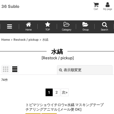
36 Sublo
Cart
My page
Home
TOP
Category
Group
Search
Home
>
Restock / pickup
>
水縞
水縞
[
Restock / pickup
]
表示順変更
閉じる
74
件
表示数
:
1
2
次
»
並び順
:
トビマツショウイチロウ×水縞 マスキングテープ
チアリングアニマル
[
メール便 OK
]
絞り込む