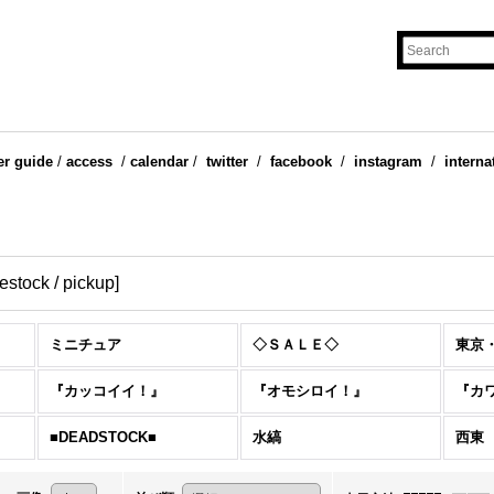
er guide
/
access
/
calendar
/
twitter
/
facebook
/
instagram
/
interna
estock / pickup
]
ミニチュア
◇ＳＡＬＥ◇
東京
『カッコイイ！』
『オモシロイ！』
『カ
■DEADSTOCK■
水縞
西東