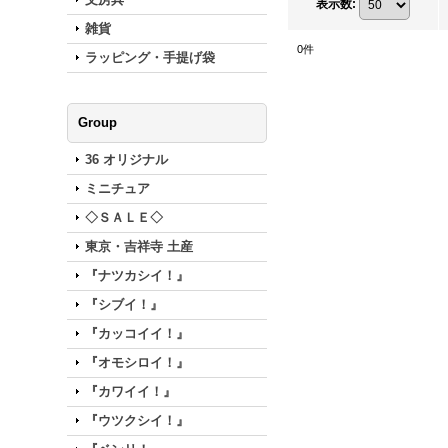
表示数
:
雑貨
0
件
ラッピング・手提げ袋
Group
36 オリジナル
ミニチュア
◇ＳＡＬＥ◇
東京・吉祥寺 土産
『ナツカシイ！』
『シブイ！』
『カッコイイ！』
『オモシロイ！』
『カワイイ！』
『ウツクシイ！』