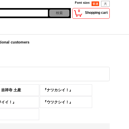
Font size
:
0
Shopping cart
tional customers
・吉祥寺 土産
『ナツカシイ！』
ワイイ！』
『ウツクシイ！』