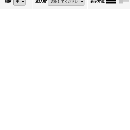
画像
:
並び順
:
表示方法
: