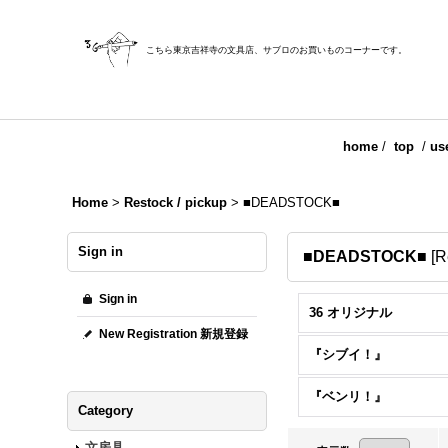
こちら東京吉祥寺の文具店、サブロのお買いものコーナーです。
home
/
top
/
us
Home
>
Restock / pickup
>
■DEADSTOCK■
Sign in
■DEADSTOCK■
[
R
Sign in
36 オリジナル
New Registration 新規登録
『シブイ！』
『ベンリ！』
Category
文房具