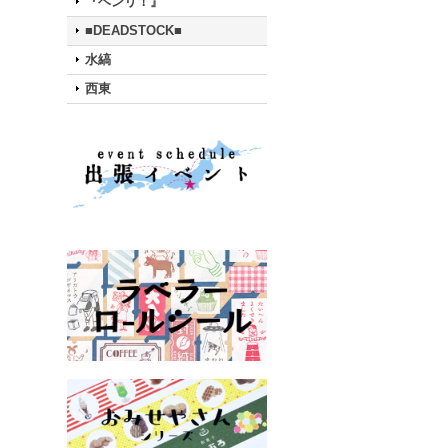
『ベンリ！』
■DEADSTOCK■
水縞
西東