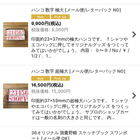
ハンコ 数字 極大
[
メール便/レターパック NG
]
9,900
円
(税込)
税抜価格
:
9,000
円
印面約23×37mmの極大ハンコです。 Ｔシャツや
エコバッグに押してオリジナルグッズ をつくって
みてはいかがでしょう。 内容： ０〜９ / No / ￥ /
1/2 /． 1…
ハンコ 数字 超極大
[
メール便/レターパック NG
]
16,500
円
(税込)
税抜価格
:
15,000
円
印面約37×59mmの超極大ハンコです。 Ｔシャツ
やエコバッグに押してオリジナルグッズ をつくっ
てみてはいかがでしょう。 サブロのショップカー
ドは一般の名刺の大きさと同じです。 内…
36オリジナル 測量野帳 スケッチブック スワンボ
ート
[
メール便 OK
]