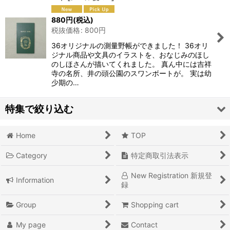
880
円
(税込)
税抜価格
:
800
円
36オリジナルの測量野帳ができました！ 36オリ
ジナル商品や文具のイラストを、おなじみのほし
のしほさんが描いてくれました。 真ん中には吉祥
寺の名所、井の頭公園のスワンボートが。 実は幼
少期の…
特集で絞り込む
Home
TOP
36 オリジナル
Category
特定商取引法表示
ミニチュア
New Registration 新規登
Information
◇ＳＡＬＥ◇
録
東京・吉祥寺 土産
Group
Shopping cart
My page
Contact
『ナツカシイ！』