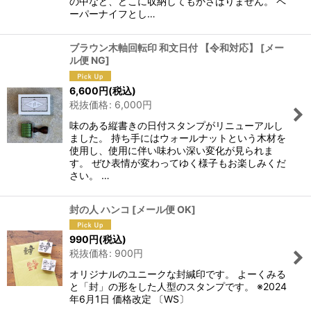
の中など、どこに収納してもかさばりません。 ペ
ーパーナイフとし…
ブラウン木軸回転印 和文日付 【令和対応】
[
メー
ル便 NG
]
6,600
円
(税込)
税抜価格
:
6,000
円
味のある縦書きの日付スタンプがリニューアルし
ました。 持ち手にはウォールナットという木材を
使用し、使用に伴い味わい深い変化が見られま
す。 ぜひ表情が変わってゆく様子もお楽しみくだ
さい。 …
封の人 ハンコ
[
メール便 OK
]
990
円
(税込)
税抜価格
:
900
円
オリジナルのユニークな封緘印です。 よーくみる
と「封」の形をした人型のスタンプです。 ※2024
年6月1日 価格改定 〔WS〕