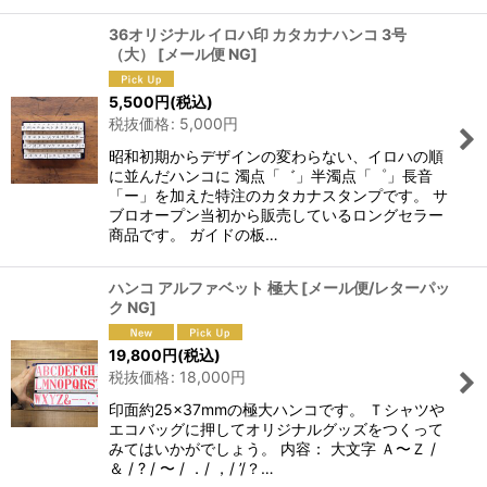
36オリジナル イロハ印 カタカナハンコ 3号
（大）
[
メール便 NG
]
5,500
円
(税込)
税抜価格
:
5,000
円
昭和初期からデザインの変わらない、イロハの順
に並んだハンコに 濁点「゛」半濁点「゜」長音
「ー」を加えた特注のカタカナスタンプです。 サ
ブロオープン当初から販売しているロングセラー
商品です。 ガイドの板…
ハンコ アルファベット 極大
[
メール便/レターパッ
ク NG
]
19,800
円
(税込)
税抜価格
:
18,000
円
印面約25×37mmの極大ハンコです。 Ｔシャツや
エコバッグに押してオリジナルグッズをつくって
みてはいかがでしょう。 内容： 大文字 Ａ〜Ｚ /
＆ / ? / 〜 / ．/ ，/ ’/？…