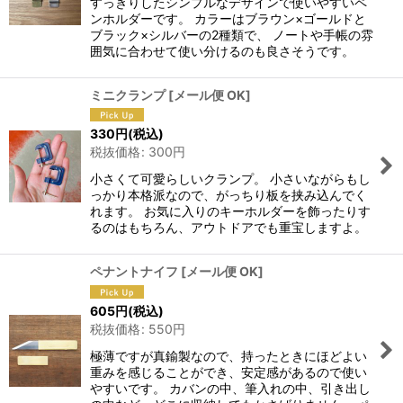
すっきりしたシンプルなデザインで使いやすいペ
ンホルダーです。 カラーはブラウン×ゴールドと
ブラック×シルバーの2種類で、 ノートや手帳の雰
囲気に合わせて使い分けるのも良さそうです。
ミニクランプ
[
メール便 OK
]
330
円
(税込)
税抜価格
:
300
円
小さくて可愛らしいクランプ。 小さいながらもし
っかり本格派なので、がっちり板を挟み込んでく
れます。 お気に入りのキーホルダーを飾ったりす
るのはもちろん、アウトドアでも重宝しますよ。
ペナントナイフ
[
メール便 OK
]
605
円
(税込)
税抜価格
:
550
円
極薄ですが真鍮製なので、持ったときにほどよい
重みを感じることができ、安定感があるので使い
やすいです。 カバンの中、筆入れの中、引き出し