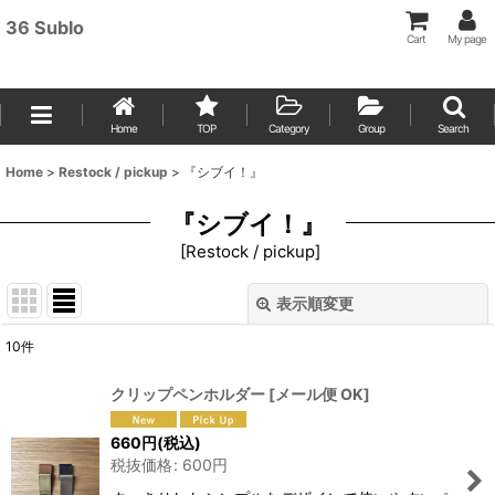
36 Sublo
Cart
My page
Home
TOP
Category
Group
Search
Home
>
Restock / pickup
>
『シブイ！』
『シブイ！』
[
Restock / pickup
]
表示順変更
閉じる
10
件
表示数
:
クリップペンホルダー
[
メール便 OK
]
並び順
:
660
円
(税込)
税抜価格
:
600
円
絞り込む