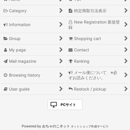
36 オリジナル
Category
特定商取引法表示
ミニチュア
New Registration 新規登
Information
◇ＳＡＬＥ◇
録
東京・吉祥寺 土産
Group
Shopping cart
My page
Contact
『ナツカシイ！』
Mail magazine
Ranking
『シブイ！』
メール便について ※必
『カッコイイ！』
Browsing history
ずお読みください。
『オモシロイ！』
User guide
Restock / pickup
『カワイイ！』
PCサイト
『ウツクシイ！』
『ベンリ！』
Powered by
おちゃのこネット
ネットショップ作成サービス