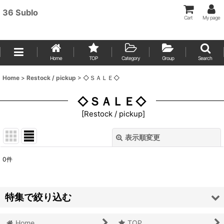
36 Sublo
Cart
My page
Home
TOP
Category
Group
Search
Home
>
Restock / pickup
>
◇ＳＡＬＥ◇
◇ＳＡＬＥ◇
[
Restock / pickup
]
表示順変更
閉じる
0
件
表示数
:
並び順
:
特集で絞り込む
絞り込む
Home
TOP