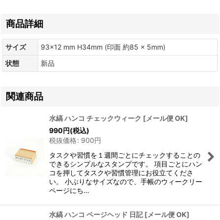
商品詳細
サイズ
93×12 mm H34mm (印面 約85 × 5mm)
状態
新品
関連商品
水縞 ハンコ チェックウィーク
[
メール便 OK
]
990
円
(税込)
税抜価格
:
900
円
タスクや習慣を１週間ごとにチェックすることの
できるシンプルなスタンプです。 項目ごとにハン
コを押してタスクや習慣管理にお役立てくださ
い。 小ぶりなサイズなので、手帳のウィークリー
ページにち…
水縞 ハンコ ページヘッド 日記
[
メール便 OK
]