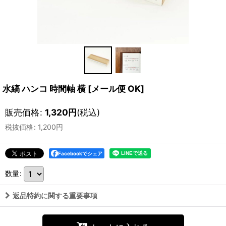
水縞 ハンコ 時間軸 横
[
メール便 OK
]
販売価格
:
1,320
円
(税込)
税抜価格
:
1,200
円
Facebookでシェア
数量
:
返品特約に関する重要事項