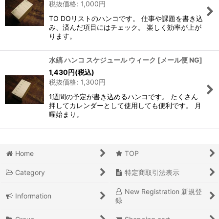
税抜価格
:
1,000
円
TO DOリストのハンコです。 仕事や課題を書き込
み、済んだ項目にはチェック。 楽しく効率が上が
ります。
水縞 ハンコ スケジュール ウィーク
[
メール便 NG
]
1,430
円
(税込)
税抜価格
:
1,300
円
1週間の予定が書き込めるハンコです。 たくさん
押してカレンダーとして使用しても便利です。 月
曜始まり。
Home
TOP
Category
特定商取引法表示
New Registration 新規登
Information
録