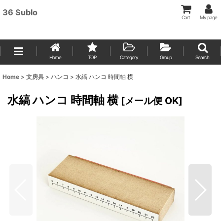
36 Sublo
Cart
My page
Home
TOP
Category
Group
Search
Home
>
文房具
>
ハンコ
>
水縞 ハンコ 時間軸 横
水縞 ハンコ 時間軸 横
[
メール便 OK
]