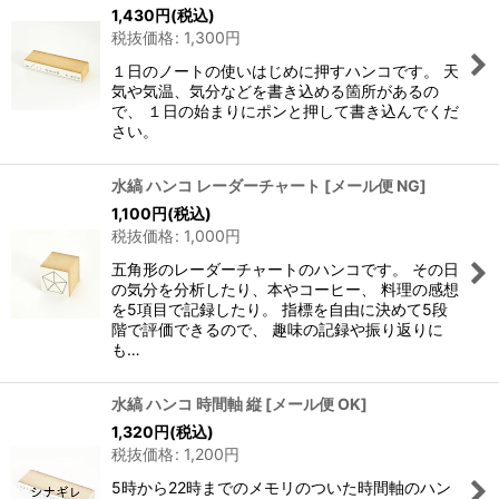
1,430
円
(税込)
税抜価格
:
1,300
円
１日のノートの使いはじめに押すハンコです。 天
気や気温、気分などを書き込める箇所があるの
で、 １日の始まりにポンと押して書き込んでくだ
さい。
水縞 ハンコ レーダーチャート
[
メール便 NG
]
1,100
円
(税込)
税抜価格
:
1,000
円
五角形のレーダーチャートのハンコです。 その日
の気分を分析したり、本やコーヒー、 料理の感想
を5項目で記録したり。 指標を自由に決めて5段
階で評価できるので、 趣味の記録や振り返りに
も…
水縞 ハンコ 時間軸 縦
[
メール便 OK
]
1,320
円
(税込)
税抜価格
:
1,200
円
5時から22時までのメモリのついた時間軸のハン