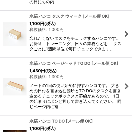
の日にちの内…
水縞 ハンコ タスク ウィーク
[
メール便 OK
]
1,100
円
(税込)
税抜価格
:
1,000
円
忘れたくないタスクをチェックするハンコです。
お掃除、トレーニング、日々の業務などを、 タス
クごとに1週間単位で毎日チェックできます。
水縞 ハンコ ページヘッド TO DO
[
メール便 OK
]
1,430
円
(税込)
税抜価格
:
1,300
円
ノートの1日の使い始めに押すハンコです。 大き
めの日付を書き込む箇所とTO DOのタスクを書き
込めるチェックボックスと罫線があるので、 1日
の始まりにポンと押して書き込んでください。 同
じページ内に複…
水縞 ハンコ TO DO
[
メール便 OK
]
1,100
円
(税込)