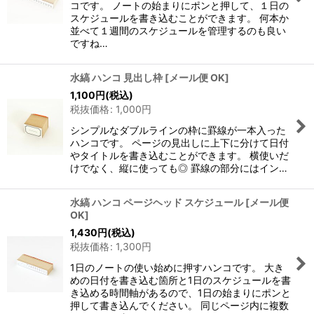
コです。 ノートの始まりにポンと押して、１日の
スケジュールを書き込むことができます。 何本か
並べて１週間のスケジュールを管理するのも良い
ですね…
水縞 ハンコ 見出し枠
[
メール便 OK
]
1,100
円
(税込)
税抜価格
:
1,000
円
シンプルなダブルラインの枠に罫線が一本入った
ハンコです。 ページの見出しに上下に分けて日付
やタイトルを書き込むことができます。 横使いだ
けでなく、縦に使っても◎ 罫線の部分にはイン…
水縞 ハンコ ページヘッド スケジュール
[
メール便
OK
]
1,430
円
(税込)
税抜価格
:
1,300
円
1日のノートの使い始めに押すハンコです。 大き
めの日付を書き込む箇所と1日のスケジュールを書
き込める時間軸があるので、1日の始まりにポンと
押して書き込んでください。 同じページ内に複数