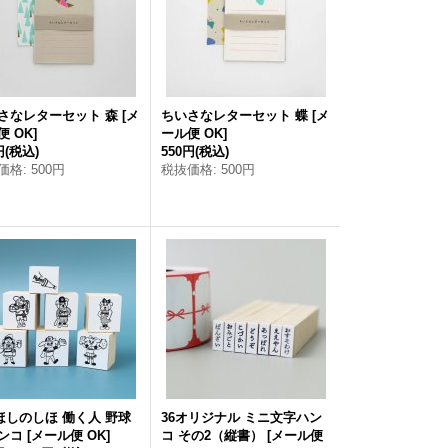
さなレターセット 森
[
メ
ちいさなレターセット 蝶
[
メ
便 OK
]
ール便 OK
]
円
(税込)
550円
(税込)
価格
:
500円
税抜価格
:
500円
×ほしのしほ 働く人 野球
36オリジナル ミニ文字ハン
ンコ
[
メール便 OK
]
コ その2（縦書）
[
メール便