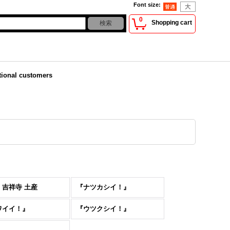
Font size
:
0
Shopping cart
tional customers
・吉祥寺 土産
『ナツカシイ！』
ワイイ！』
『ウツクシイ！』