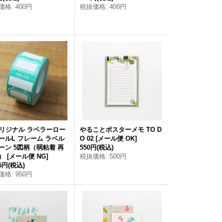
価格
:
400円
税抜価格
:
400円
オリジナル ラベラーロー
やることポスターメモ TO D
ールL フレーム ラベル
O 02
[
メール便 OK
]
ーン 5図柄（弱粘着 再
550円
(税込)
）
[
メール便 NG
]
税抜価格
:
500円
45円
(税込)
価格
:
950円