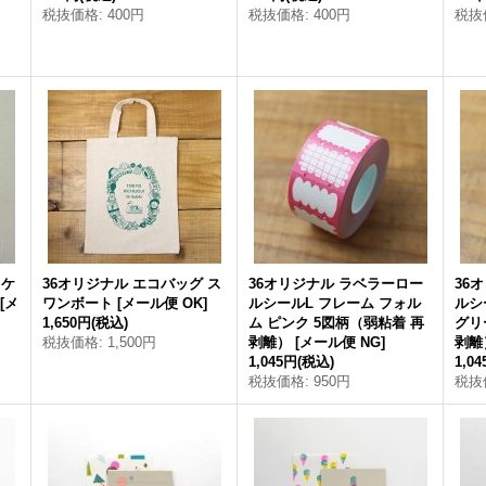
税抜価格
:
400円
税抜価格
:
400円
税抜
スケ
36オリジナル エコバッグ ス
36オリジナル ラベラーロー
36
[
メ
ワンボート
[
メール便 OK
]
ルシールL フレーム フォル
ルシ
1,650円
(税込)
ム ピンク 5図柄（弱粘着 再
グリ
税抜価格
:
1,500円
剥離）
[
メール便 NG
]
剥離
1,045円
(税込)
1,0
税抜価格
:
950円
税抜