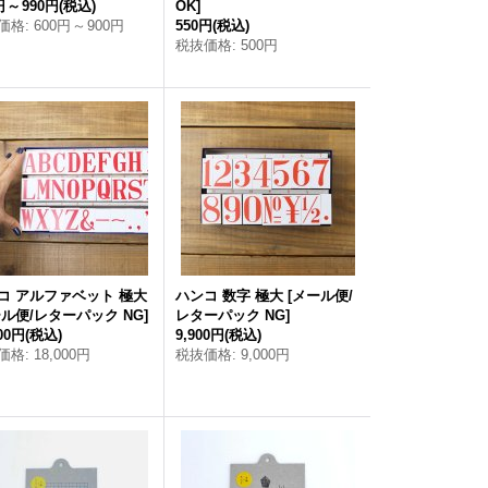
円
～
990円
(税込)
OK
]
価格
:
600円
～
900円
550円
(税込)
税抜価格
:
500円
コ アルファベット 極大
ハンコ 数字 極大
[
メール便/
ル便/レターパック NG
]
レターパック NG
]
800円
(税込)
9,900円
(税込)
価格
:
18,000円
税抜価格
:
9,000円