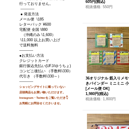
605円
(税込)
行っておりません。
税抜価格
:
550円
------------
● 発送方法
メール便 \185
レターパック ¥600
宅配便 全国 \880
（沖縄のみ \1,600）
\11,000 以上お買い上げ
で送料無料
------------
●お支払い方法
クレジットカード
銀行振込先払い(UFJ/ゆうちょ)
コンビニ後払い （手数料\330）
代引き （手数料\330～）
36オリジナル 筋入りメモ
------------
きバインダー ミニミニ 
ショッピングサイトに載って
いない
[
メール便 OK
]
店頭商品もお買い物
いただけます。
1,980円
(税込)
Instagram・Twitterをご覧いただき👇
税抜価格
:
1,800円
お気軽にお問合せくださいませ。