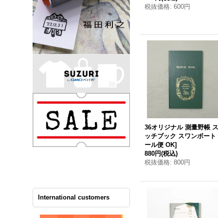
税抜価格
:
600円
36オリジナル 測量野帳 
ッチブック スワンボート
ール便 OK
]
880円
(税込)
税抜価格
:
800円
International customers