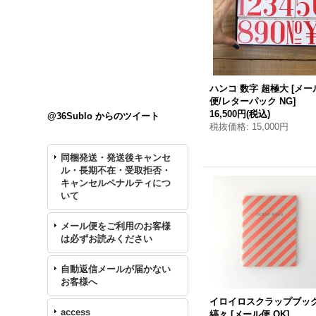
ハンコ 数字 超極大
[
メー
便/レターパック NG
]
16,500円
(税込)
@36Sublo からのツイート
税抜価格
:
15,000円
同梱発送・発送後キャンセ
ル・長期不在・受取拒否・
キャンセルペナルティにつ
いて
メール便をご利用のお客様
は必ずお読みください
自動返信メールが届かない
お客様へ
イロイロスクラップブッ
access
縞々
[
メール便 OK
]