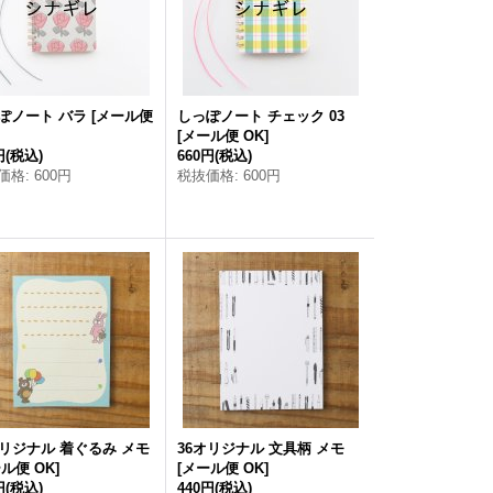
ぽノート バラ
[
メール便
しっぽノート チェック 03
[
メール便 OK
]
円
(税込)
660円
(税込)
価格
:
600円
税抜価格
:
600円
オリジナル 着ぐるみ メモ
36オリジナル 文具柄 メモ
ル便 OK
]
[
メール便 OK
]
円
(税込)
440円
(税込)