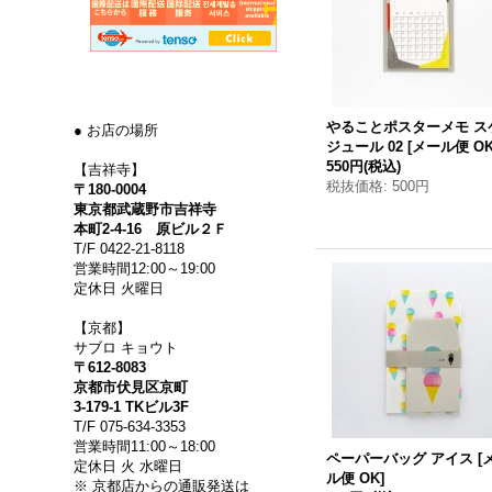
やることポスターメモ ス
● お店の場所
ジュール 02
[
メール便 O
550円
(税込)
【吉祥寺】
税抜価格
:
500円
〒180-0004
東京都武蔵野市吉祥寺
本町2-4-16 原ビル２Ｆ
T/F 0422-21-8118
営業時間12:00～19:00
定休日 火曜日
【京都】
サブロ キョウト
〒612-8083
京都市伏見区京町
3-179-1 TKビル3F
T/F 075-634-3353
営業時間11:00～18:00
ペーパーバッグ アイス
[
定休日 火 水曜日
ル便 OK
]
※ 京都店からの通販発送は