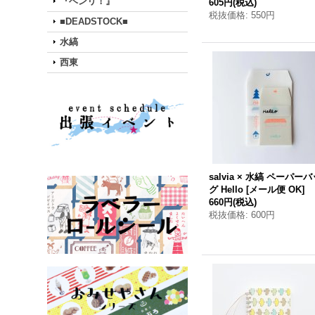
『ベンリ！』
605円
(税込)
税抜価格
:
550円
■DEADSTOCK■
水縞
西東
salvia × 水縞 ペーパー
グ Hello
[
メール便 OK
]
660円
(税込)
税抜価格
:
600円