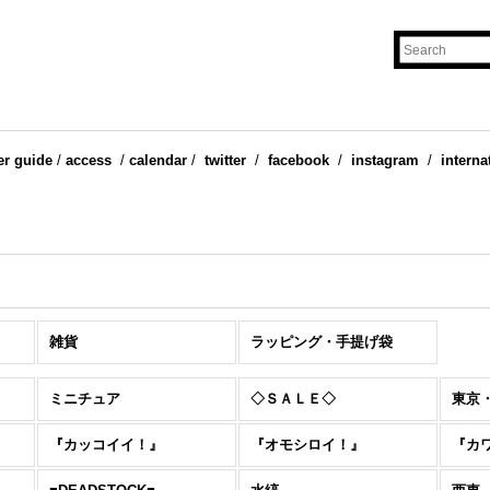
er guide
/
access
/
calendar
/
twitter
/
facebook
/
instagram
/
interna
雑貨
ラッピング・手提げ袋
ミニチュア
◇ＳＡＬＥ◇
東京
『カッコイイ！』
『オモシロイ！』
『カ