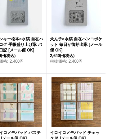
ンキー松本×水縞 自在ハ
犬ん子×水縞 自在ハンコポケ
ログ 手帳盛り上げ隊 パ
ット 毎日が御芽出隊
[
メール
日記
[
メール便 OK
]
便 OK
]
40円
(税込)
2,640円
(税込)
価格
:
2,400円
税抜価格
:
2,400円
イロメモパッド パステ
イロイロメモパッド チェッ
[
メール便 OK
]
ク M
[
メール便 OK
]