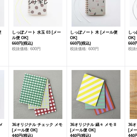
便
しっぽノート 水玉 03
[
メー
しっぽノート 木
[
メール便
しっ
ル便 OK
]
OK
]
OK
]
660円
(税込)
660円
(税込)
660
税抜価格
:
600円
税抜価格
:
600円
税抜
メ
36オリジナル チェック メモ
36オリジナル 縞々 メモ II
36
[
メール便 OK
]
[
メール便 OK
]
[
メー
440円
(税込)
440円
(税込)
440