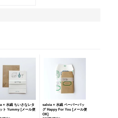
via × 水縞 ちいさなレタ
salvia × 水縞 ペーパーバッ
ット Yummy
[
メール便
グ Happy For You
[
メール便
OK
]