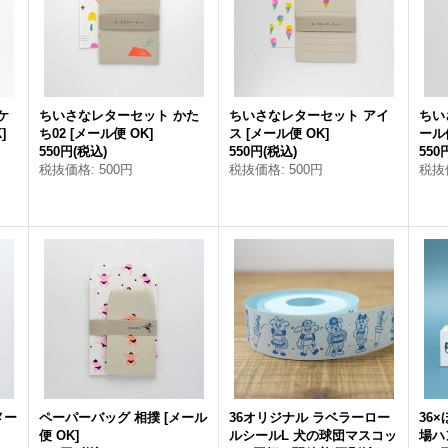
ケ
ちいさなレターセット かた
ちいさなレターセット アイ
ちい
K
]
ち02
[
メール便 OK
]
ス
[
メール便 OK
]
ール
550円
(税込)
550円
(税込)
550
税抜価格
:
500円
税抜価格
:
500円
税抜
メー
ペーパーバッグ 相撲
[
メール
36オリジナル ラベラーロー
36
便 OK
]
ルシールL 犬の球団マスコッ
場ハ