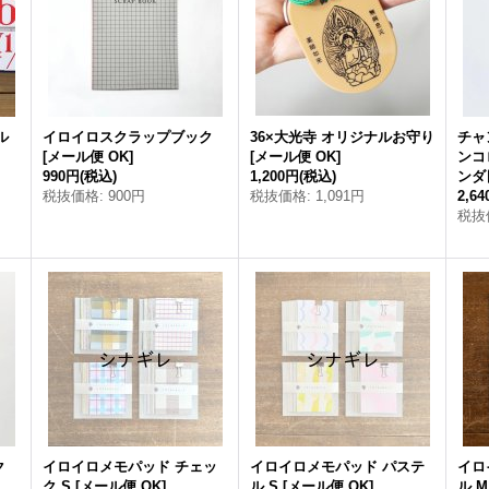
ル
イロイロスクラップブック
36×大光寺 オリジナルお守り
チャ
[
メール便 OK
]
[
メール便 OK
]
ンコ
990円
(税込)
1,200円
(税込)
ンダ
税抜価格
:
900円
税抜価格
:
1,091円
2,6
税抜
ク
イロイロメモパッド チェッ
イロイロメモパッド パステ
イロ
ク S
[
メール便 OK
]
ル S
[
メール便 OK
]
ル M