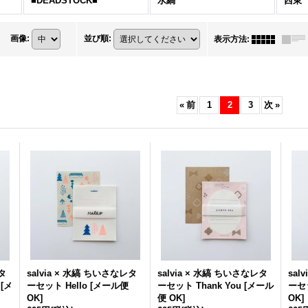
■DEADSTOCK■
水縞
西東
画像
:
並び順
:
表示方法
:
«
前
1
2
3
次
»
レタ
salvia × 水縞 ちいさなレタ
salvia × 水縞 ちいさなレタ
sal
[
メ
ーセット Hello
[
メール便
ーセット Thank You
[
メール
ーセ
OK
]
便 OK
]
OK
]