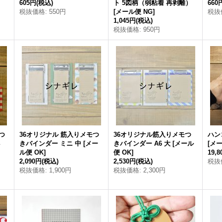
605円
(税込)
ト 5図柄（弱粘着 再剥離）
660
税抜価格
:
550円
[
メール便 NG
]
税抜
1,045円
(税込)
税抜価格
:
950円
つ
36オリジナル 筋入りメモつ
36オリジナル筋入りメモつ
ハン
小
きバインダー ミニ 中
[
メー
きバインダー A6 大
[
メール
[
メー
ル便 OK
]
便 OK
]
19,
2,090円
(税込)
2,530円
(税込)
税抜
税抜価格
:
1,900円
税抜価格
:
2,300円