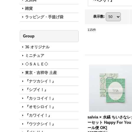
『ベンリ！』
雑貨
表示数
:
ラッピング・手提げ袋
115
件
Group
36 オリジナル
ミニチュア
◇ＳＡＬＥ◇
東京・吉祥寺 土産
『ナツカシイ！』
『シブイ！』
『カッコイイ！』
『オモシロイ！』
『カワイイ！』
salvia × 水縞 ちいさな
ーセット Happy For You
『ウツクシイ！』
ール便 OK
]