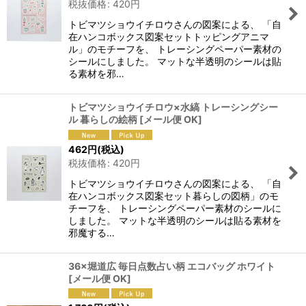
税抜価格
:
420
円
トビマツショウイチロウさんの図案による、 「自
在ハンコボックス図案セットトッピングアニマ
ル」のモチーフを、 トレーシングペーパー素材の
シールにしました。 マットな半透明のシールは貼
る素材を邪…
トビマツショウイチロウ×水縞 トレーシングシー
ル 暮らしの絵柄
[
メール便 OK
]
462
円
(税込)
税抜価格
:
420
円
トビマツショウイチロウさんの図案による、 「自
在ハンコボックス図案セット暮らしの図柄」のモ
チーフを、 トレーシングペーパー素材のシールに
しました。 マットな半透明のシールは貼る素材を
邪魔する…
36×堀道広 毎日点数占い柄 エコバッグ ホワイト
[
メール便 OK
]