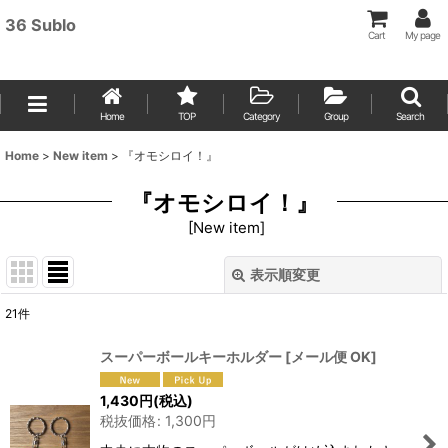
36 Sublo
Cart
My page
Home
TOP
Category
Group
Search
Home
>
New item
>
『オモシロイ！』
『オモシロイ！』
[
New item
]
表示順変更
閉じる
21
件
表示数
:
スーパーボールキーホルダー
[
メール便 OK
]
並び順
:
1,430
円
(税込)
税抜価格
:
1,300
円
絞り込む