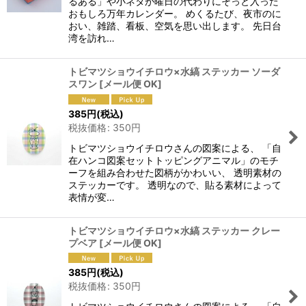
るある」や小ネタが曜日の代わりにそっと入った
おもしろ万年カレンダー。 めくるたび、夜市のに
おい、雑踏、看板、空気を思い出します。 先日台
湾を訪れ…
トビマツショウイチロウ×水縞 ステッカー ソーダ
スワン
[
メール便 OK
]
385
円
(税込)
税抜価格
:
350
円
トビマツショウイチロウさんの図案による、 「自
在ハンコ図案セットトッピングアニマル」のモチ
ーフを組み合わせた図柄がかわいい、 透明素材の
ステッカーです。 透明なので、貼る素材によって
表情が変…
トビマツショウイチロウ×水縞 ステッカー クレー
プベア
[
メール便 OK
]
385
円
(税込)
税抜価格
:
350
円