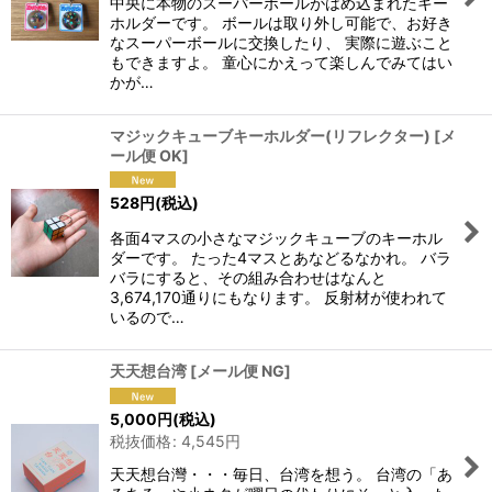
中央に本物のスーパーボールがはめ込まれたキー
ホルダーです。 ボールは取り外し可能で、お好き
なスーパーボールに交換したり、 実際に遊ぶこと
もできますよ。 童心にかえって楽しんでみてはい
かが…
マジックキューブキーホルダー(リフレクター)
[
メ
ール便 OK
]
528
円
(税込)
各面4マスの小さなマジックキューブのキーホル
ダーです。 たった4マスとあなどるなかれ。 バラ
バラにすると、その組み合わせはなんと
3,674,170通りにもなります。 反射材が使われて
いるので…
天天想台湾
[
メール便 NG
]
5,000
円
(税込)
税抜価格
:
4,545
円
天天想台灣・・・毎日、台湾を想う。 台湾の「あ