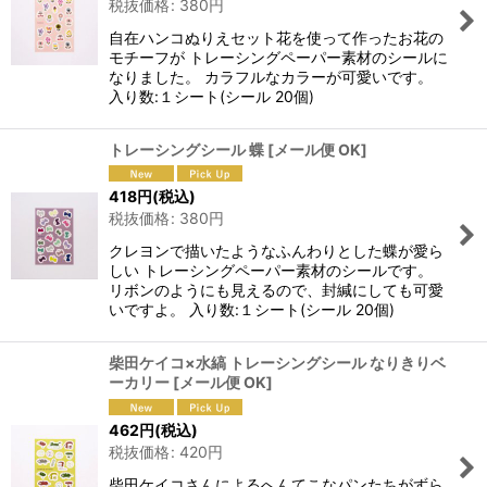
税抜価格
:
380
円
自在ハンコぬりえセット花を使って作ったお花の
モチーフが トレーシングペーパー素材のシールに
なりました。 カラフルなカラーが可愛いです。
入り数:１シート(シール 20個)
トレーシングシール 蝶
[
メール便 OK
]
418
円
(税込)
税抜価格
:
380
円
クレヨンで描いたようなふんわりとした蝶が愛ら
しい トレーシングペーパー素材のシールです。
リボンのようにも見えるので、封緘にしても可愛
いですよ。 入り数:１シート(シール 20個)
柴田ケイコ×水縞 トレーシングシール なりきりベ
ーカリー
[
メール便 OK
]
462
円
(税込)
税抜価格
:
420
円
柴田ケイコさんによるへんてこなパンたちがずら