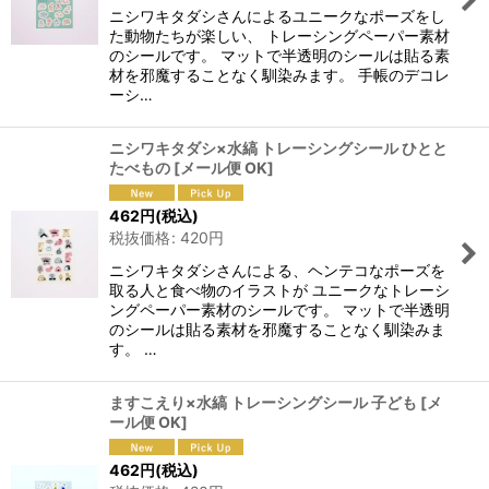
ニシワキタダシさんによるユニークなポーズをし
た動物たちが楽しい、 トレーシングペーパー素材
のシールです。 マットで半透明のシールは貼る素
材を邪魔することなく馴染みます。 手帳のデコレ
ーシ…
ニシワキタダシ×水縞 トレーシングシール ひとと
たべもの
[
メール便 OK
]
462
円
(税込)
税抜価格
:
420
円
ニシワキタダシさんによる、ヘンテコなポーズを
取る人と食べ物のイラストが ユニークなトレーシ
ングペーパー素材のシールです。 マットで半透明
のシールは貼る素材を邪魔することなく馴染みま
す。 …
ますこえり×水縞 トレーシングシール 子ども
[
メ
ール便 OK
]
462
円
(税込)