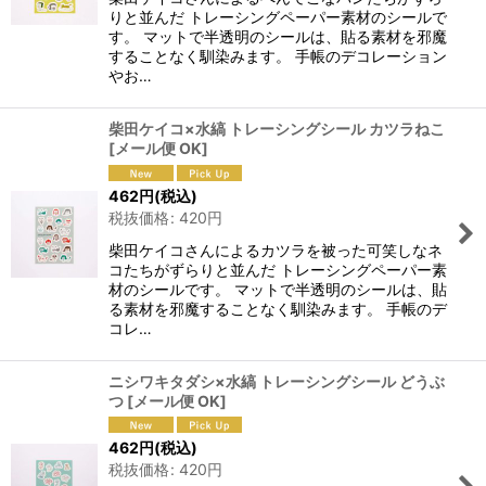
りと並んだ トレーシングペーパー素材のシールで
す。 マットで半透明のシールは、貼る素材を邪魔
することなく馴染みます。 手帳のデコレーション
やお…
柴田ケイコ×水縞 トレーシングシール カツラねこ
[
メール便 OK
]
462
円
(税込)
税抜価格
:
420
円
柴田ケイコさんによるカツラを被った可笑しなネ
コたちがずらりと並んだ トレーシングペーパー素
材のシールです。 マットで半透明のシールは、貼
る素材を邪魔することなく馴染みます。 手帳のデ
コレ…
ニシワキタダシ×水縞 トレーシングシール どうぶ
つ
[
メール便 OK
]
462
円
(税込)
税抜価格
:
420
円