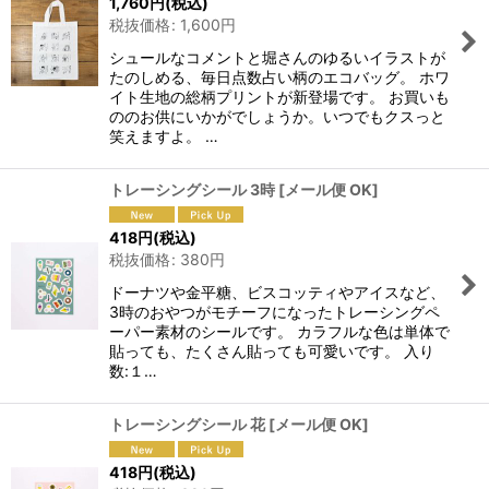
1,760
円
(税込)
税抜価格
:
1,600
円
シュールなコメントと堀さんのゆるいイラストが
たのしめる、毎日点数占い柄のエコバッグ。 ホワ
イト生地の総柄プリントが新登場です。 お買いも
ののお供にいかがでしょうか。いつでもクスっと
笑えますよ。 …
トレーシングシール 3時
[
メール便 OK
]
418
円
(税込)
税抜価格
:
380
円
ドーナツや金平糖、ビスコッティやアイスなど、
3時のおやつがモチーフになったトレーシングペ
ーパー素材のシールです。 カラフルな色は単体で
貼っても、たくさん貼っても可愛いです。 入り
数:１…
トレーシングシール 花
[
メール便 OK
]
418
円
(税込)