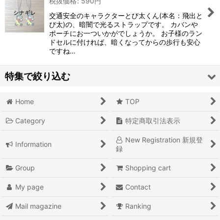
税抜価格
:
590
円
交通安全のキャラクターとび太くん(本名：飛出と
び太)の、暗闇で光るストラップです。 カバンや
ポーチにお一ついかがでしょうか。 お子様のラン
ドセルに付ければ、暗くなってからの歩行も安心
ですね…
特集で絞り込む
Home
TOP
36 オリジナル
Category
特定商取引法表示
ミニチュア
New Registration 新規登
Information
◇ＳＡＬＥ◇
録
東京・吉祥寺 土産
Group
Shopping cart
My page
Contact
『ナツカシイ！』
Mail magazine
Ranking
『シブイ！』