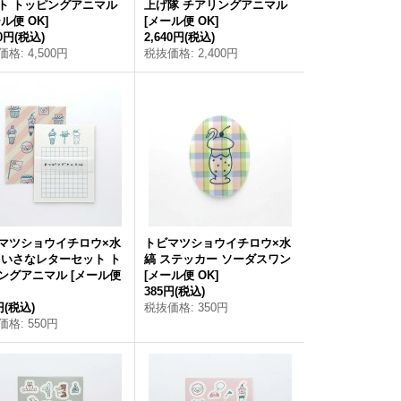
ト トッピングアニマル
上げ隊 チアリングアニマル
ル便 OK
]
[
メール便 OK
]
50円
(税込)
2,640円
(税込)
価格
:
4,500円
税抜価格
:
2,400円
マツショウイチロウ×水
トビマツショウイチロウ×水
ちいさなレターセット ト
縞 ステッカー ソーダスワン
ングアニマル
[
メール便
[
メール便 OK
]
385円
(税込)
円
(税込)
税抜価格
:
350円
価格
:
550円