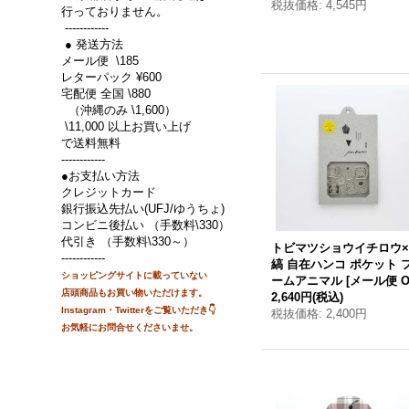
税抜価格
:
4,545円
行っておりません。
------------
● 発送方法
メール便 \185
レターパック ¥600
宅配便 全国 \880
（沖縄のみ \1,600）
\11,000 以上お買い上げ
で送料無料
------------
●お支払い方法
クレジットカード
銀行振込先払い(UFJ/ゆうちょ)
コンビニ後払い （手数料\330）
代引き （手数料\330～）
トビマツショウイチロウ
------------
縞 自在ハンコ ポケット 
ショッピングサイトに載って
いない
ームアニマル
[
メール便 O
店頭商品もお買い物
いただけます。
2,640円
(税込)
Instagram・Twitterをご覧いただき👇
税抜価格
:
2,400円
お気軽にお問合せくださいませ。