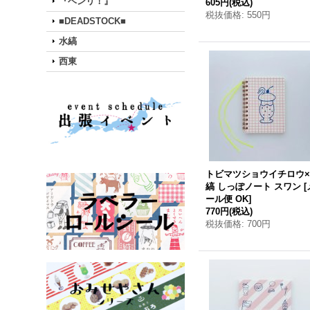
『ベンリ！』
605円
(税込)
税抜価格
:
550円
■DEADSTOCK■
水縞
西東
トビマツショウイチロウ
縞 しっぽノート スワン
[
ール便 OK
]
770円
(税込)
税抜価格
:
700円