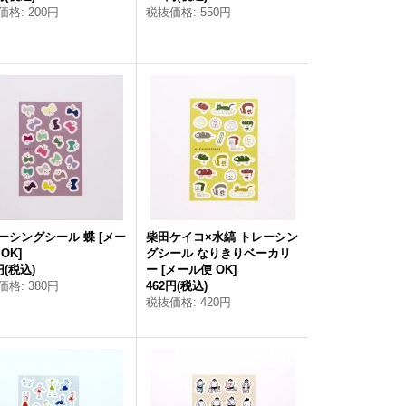
価格
:
200円
税抜価格
:
550円
ーシングシール 蝶
[
メー
柴田ケイコ×水縞 トレーシン
 OK
]
グシール なりきりベーカリ
円
(税込)
ー
[
メール便 OK
]
価格
:
380円
462円
(税込)
税抜価格
:
420円