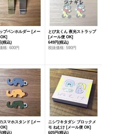
ップペンホルダー
[
メー
とび太くん 夜光ストラップ
 OK
]
[
メール便 OK
]
円
(税込)
649円
(税込)
価格
:
600円
税抜価格
:
590円
のスマホスタンド
[
メー
ニシワキタダシ ブロックメ
 OK
]
モ ねむけ
[
メール便 OK
]
円
(税込)
605円
(税込)