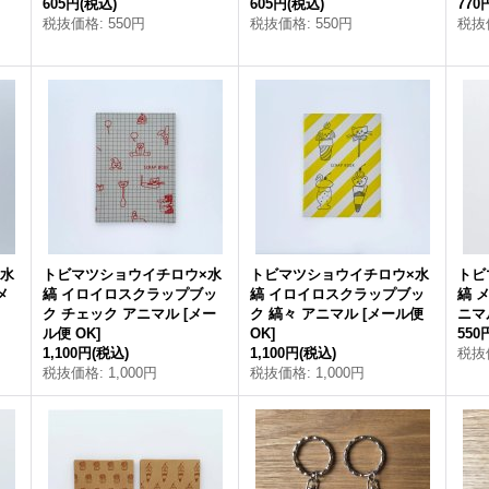
605円
(税込)
605円
(税込)
770
税抜価格
:
550円
税抜価格
:
550円
税抜
×水
トビマツショウイチロウ×水
トビマツショウイチロウ×水
トビ
メ
縞 イロイロスクラップブッ
縞 イロイロスクラップブッ
縞 
ク チェック アニマル
[
メー
ク 縞々 アニマル
[
メール便
ニマ
ル便 OK
]
OK
]
550
1,100円
(税込)
1,100円
(税込)
税抜
税抜価格
:
1,000円
税抜価格
:
1,000円