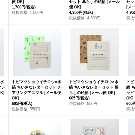
便 OK
]
セット 暮らしの絵柄
[
メール
セッ
1,760円
(税込)
便 OK
]
[
メー
税抜価格
:
1,600円
4,950円
(税込)
4,9
税抜価格
:
4,500円
税抜
×水
トビマツショウイチロウ×水
トビマツショウイチロウ×水
トビ
フレ
縞 ちいさなレターセット チ
縞 ちいさなレターセット 暮
縞 
K
]
アリングアニマル
[
メール便
らしの絵柄
[
メール便 OK
]
ッピ
OK
]
605円
(税込)
OK
]
605円
(税込)
税抜価格
:
550円
605
税抜価格
:
550円
税抜