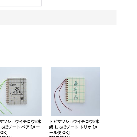
マツショウイチロウ×水
トビマツショウイチロウ×水
しっぽノート ベア
[
メー
縞 しっぽノート トリオ
[
メ
 OK
]
ール便 OK
]