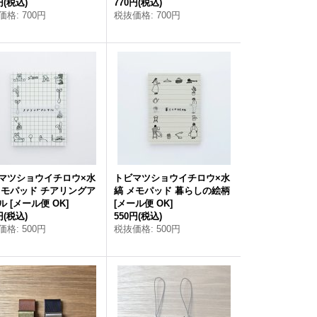
円
(税込)
770円
(税込)
価格
:
700円
税抜価格
:
700円
マツショウイチロウ×水
トビマツショウイチロウ×水
メモパッド チアリングア
縞 メモパッド 暮らしの絵柄
ル
[
メール便 OK
]
[
メール便 OK
]
円
(税込)
550円
(税込)
価格
:
500円
税抜価格
:
500円