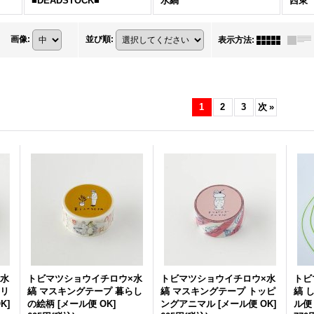
■DEADSTOCK■
水縞
西東
画像
:
並び順
:
表示方法
:
1
2
3
次
»
×水
トビマツショウイチロウ×水
トビマツショウイチロウ×水
トビ
アリ
縞 マスキングテープ 暮らし
縞 マスキングテープ トッピ
縞 
K
]
の絵柄
[
メール便 OK
]
ングアニマル
[
メール便 OK
]
ル便