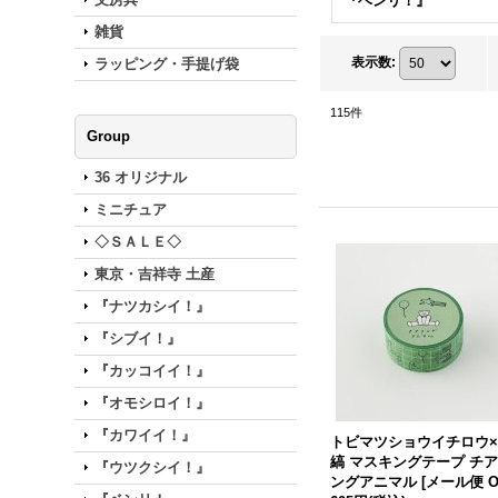
『ベンリ！』
雑貨
表示数
:
ラッピング・手提げ袋
115
件
Group
36 オリジナル
ミニチュア
◇ＳＡＬＥ◇
東京・吉祥寺 土産
『ナツカシイ！』
『シブイ！』
『カッコイイ！』
『オモシロイ！』
『カワイイ！』
トビマツショウイチロウ
縞 マスキングテープ チ
『ウツクシイ！』
ングアニマル
[
メール便 O