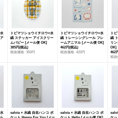
×水
トビマツショウイチロウ×水
トビマツショウイチロウ×水
トビ
ベア
縞 ステッカー アイスクリー
縞 トレーシングシール フレ
縞 
ムパピー
[
メール便 OK
]
ームアニマル
[
メール便 OK
]
リン
385円
(税込)
462円
(税込)
OK
]
税抜価格
:
350円
税抜価格
:
420円
462
税抜
×水
salvia × 水縞 自在ハンコ ポ
salvia × 水縞 自在ハンコ ポ
sal
暮ら
ケット Happy For You
[
メー
ケット Hello
[
メール便 OK
]
ケット