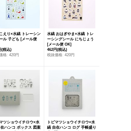
こえり×水縞 トレーシン
水縞 おはぎやま×水縞 トレ
ール 子ども
[
メール便
ーシングシール にちじょう
[
メール便 OK
]
円
(税込)
462円
(税込)
価格
:
420円
税抜価格
:
420円
マツショウイチロウ×水
トビマツショウイチロウ×水
自在ハンコ ボックス 図案
縞 自在ハンコ ログ 手帳盛り