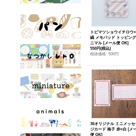
トビマツショウイチロウ
縞 メモパッド トッピン
ニマル
[
メール便 OK
]
550円
(税込)
税抜価格
:
500円
36オリジナル ミニメッセ
ジカード 格子 赤×白
[
メ
便 OK
]