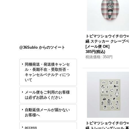
トビマツショウイチロウ
縞 ステッカー クレープ
[
メール便 OK
]
@36Sublo からのツイート
385円
(税込)
税抜価格
:
350円
同梱発送・発送後キャンセ
ル・長期不在・受取拒否・
キャンセルペナルティにつ
いて
メール便をご利用のお客様
は必ずお読みください
自動返信メールが届かない
お客様へ
トビマツショウイチロウ
access
縞 トレーシングシール 