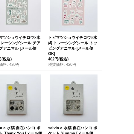
マツショウイチロウ×水
トビマツショウイチロウ×水
トレーシングシール チア
縞 トレーシングシール トッ
グアニマル
[
メール便
ピングアニマル
[
メール便
OK
]
円
(税込)
462円
(税込)
価格
:
420円
税抜価格
:
420円
via × 水縞 自在ハンコ ポ
salvia × 水縞 自在ハンコ ポ
 Thank You
[
メール便
ケット Yummy
[
メール便