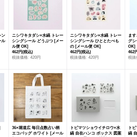
シン
ニシワキタダシ×水縞 トレー
ニシワキタダシ×水縞 トレー
ます
ール
シングシール どうぶつ
[
メー
シングシール ひととたべも
グシ
ル便 OK
]
の
[
メール便 OK
]
OK
]
462円
(税込)
462円
(税込)
462
税抜価格
:
420円
税抜価格
:
420円
税抜
]
36×堀道広 毎日点数占い柄
トビマツショウイチロウ×水
トビ
エコバッグ ホワイト
[
メール
縞 自在ハンコ ボックス 図案
縞 