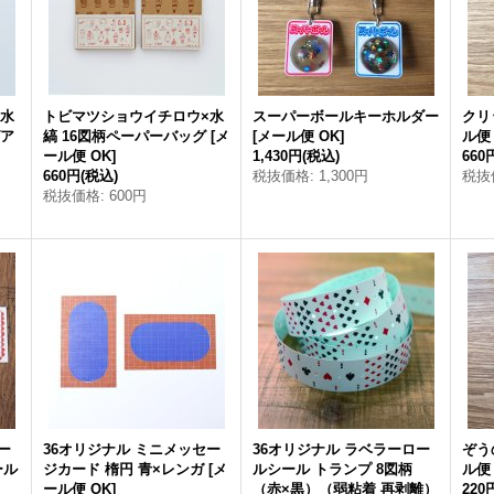
×水
トビマツショウイチロウ×水
スーパーボールキーホルダー
クリ
グア
縞 16図柄ペーパーバッグ
[
メ
[
メール便 OK
]
ル便
ール便 OK
]
1,430円
(税込)
660
660円
(税込)
税抜価格
:
1,300円
税抜
税抜価格
:
600円
ー
36オリジナル ミニメッセー
36オリジナル ラベラーロー
ぞう
ール
ジカード 楕円 青×レンガ
[
メ
ルシール トランプ 8図柄
ル便
ール便 OK
]
（赤×黒）（弱粘着 再剥離）
220