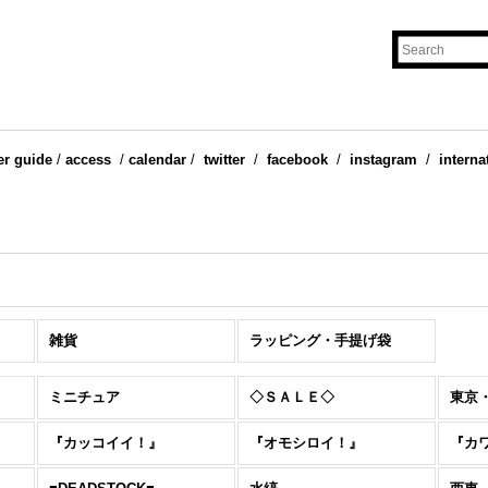
er guide
/
access
/
calendar
/
twitter
/
facebook
/
instagram
/
interna
雑貨
ラッピング・手提げ袋
ミニチュア
◇ＳＡＬＥ◇
東京
『カッコイイ！』
『オモシロイ！』
『カ