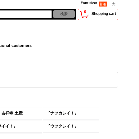
Font size
:
0
Shopping cart
tional customers
・吉祥寺 土産
『ナツカシイ！』
ワイイ！』
『ウツクシイ！』