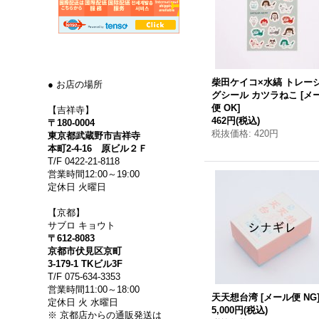
柴田ケイコ×水縞 トレー
● お店の場所
グシール カツラねこ
[
メ
便 OK
]
【吉祥寺】
462円
(税込)
〒180-0004
税抜価格
:
420円
東京都武蔵野市吉祥寺
本町2-4-16 原ビル２Ｆ
T/F 0422-21-8118
営業時間12:00～19:00
定休日 火曜日
【京都】
サブロ キョウト
〒612-8083
京都市伏見区京町
3-179-1 TKビル3F
T/F 075-634-3353
営業時間11:00～18:00
天天想台湾
[
メール便 NG
定休日 火 水曜日
5,000円
(税込)
※ 京都店からの通販発送は