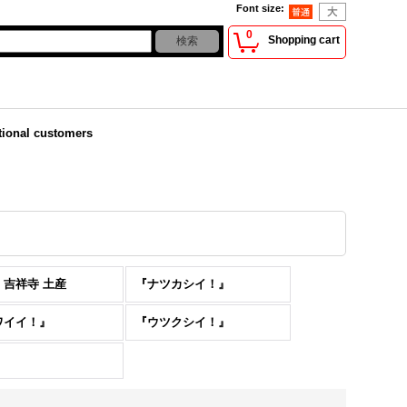
Font size
:
0
Shopping cart
tional customers
・吉祥寺 土産
『ナツカシイ！』
ワイイ！』
『ウツクシイ！』