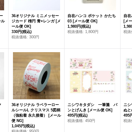
ー
36オリジナル ミニメッセー
自在ハンコ ポケット かたち
自在
ール
ジカード 楕円 青×レンガ
[
メ
03
[
メール便 OK
]
[
メー
ール便 OK
]
1,980円
(税込)
1,9
330円
(税込)
税抜価格
:
1,800円
税抜
税抜価格
:
300円
ク
36オリジナル ラベラーロー
ニシワキタダシ 一筆箋 パ
ニシ
ルシールL クリスマス 5図柄
ンとげんき
[
メール便 OK
]
ぬと
（強粘着 永久接着）
[
メール
495円
(税込)
495
便 NG
]
税抜価格
:
450円
税抜
1,045円
(税込)
税抜価格
:
950円