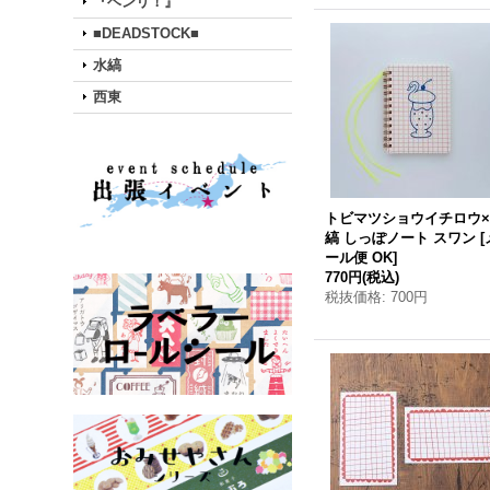
『ベンリ！』
■DEADSTOCK■
水縞
西東
トビマツショウイチロウ
縞 しっぽノート スワン
[
ール便 OK
]
770円
(税込)
税抜価格
:
700円