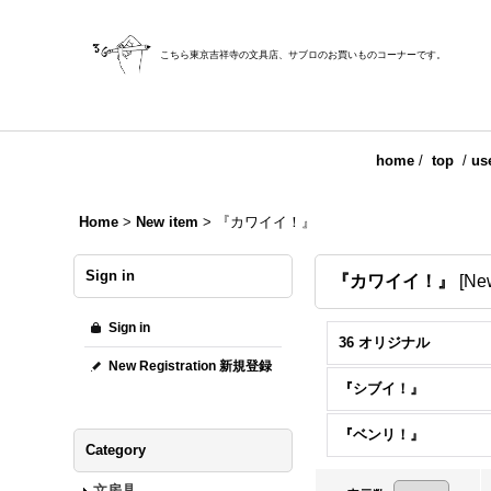
こちら東京吉祥寺の文具店、サブロのお買いものコーナーです。
home
/
top
/
us
Home
>
New item
>
『カワイイ！』
Sign in
『カワイイ！』
[
Ne
Sign in
36 オリジナル
New Registration 新規登録
『シブイ！』
『ベンリ！』
Category
文房具