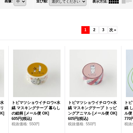
画像
:
並び順
:
表示方法
:
1
2
3
次
»
×水
トビマツショウイチロウ×水
トビマツショウイチロウ×水
トビ
アリ
縞 マスキングテープ 暮らし
縞 マスキングテープ トッピ
縞 
K
]
の絵柄
[
メール便 OK
]
ングアニマル
[
メール便 OK
]
ル便
605円
(税込)
605円
(税込)
770
税抜価格
:
550円
税抜価格
:
550円
税抜