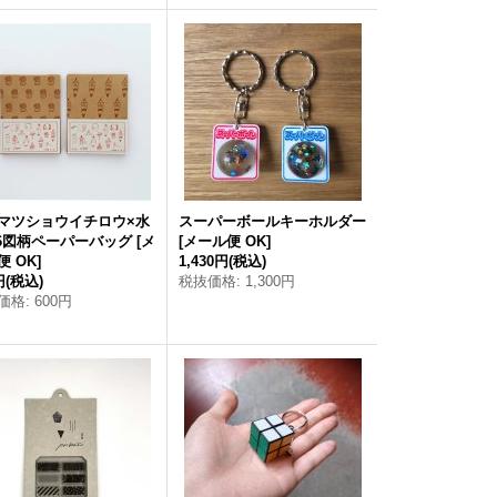
マツショウイチロウ×水
スーパーボールキーホルダー
16図柄ペーパーバッグ
[
メ
[
メール便 OK
]
便 OK
]
1,430円
(税込)
円
(税込)
税抜価格
:
1,300円
価格
:
600円