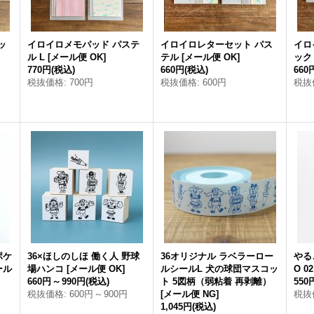
ッ
イロイロメモパッド パステ
イロイロレターセット パス
イロ
ル L
[
メール便 OK
]
テル
[
メール便 OK
]
ック
770円
(税込)
660円
(税込)
660
税抜価格
:
700円
税抜価格
:
600円
税抜
ポケ
36×ほしのしほ 働く人 野球
36オリジナル ラベラーロー
やる
ール
場ハンコ
[
メール便 OK
]
ルシールL 犬の球団マスコッ
O 02
660円
～
990円
(税込)
ト 5図柄（弱粘着 再剥離）
550
税抜価格
:
600円
～
900円
[
メール便 NG
]
税抜
1,045円
(税込)