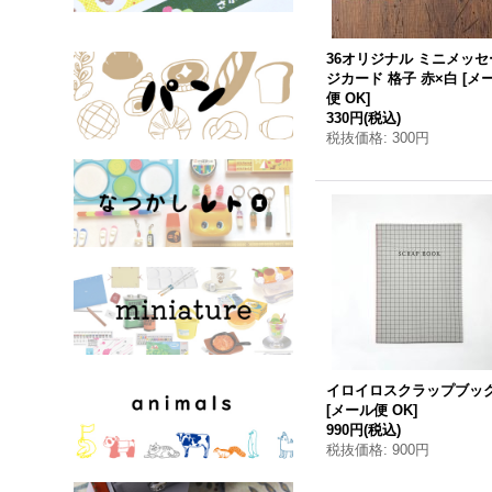
36オリジナル ミニメッセ
ジカード 格子 赤×白
[
メ
便 OK
]
330円
(税込)
税抜価格
:
300円
イロイロスクラップブッ
[
メール便 OK
]
990円
(税込)
税抜価格
:
900円