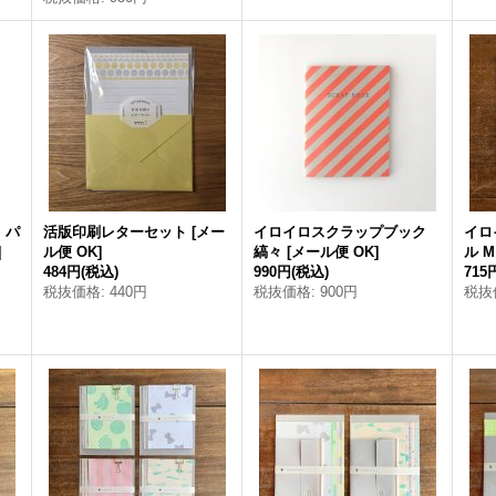
 パ
活版印刷レターセット
[
メー
イロイロスクラップブック
イロ
]
ル便 OK
]
縞々
[
メール便 OK
]
ル M
484円
(税込)
990円
(税込)
715
税抜価格
:
440円
税抜価格
:
900円
税抜