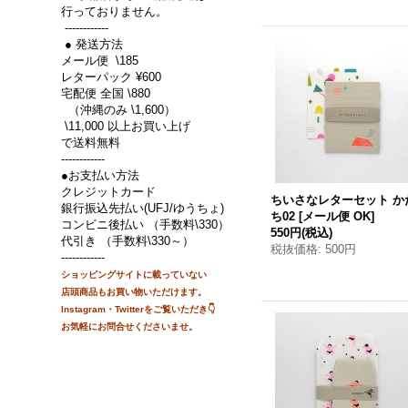
行っておりません。
------------
● 発送方法
メール便 \185
レターパック ¥600
宅配便 全国 \880
（沖縄のみ \1,600）
\11,000 以上お買い上げ
で送料無料
------------
●お支払い方法
クレジットカード
ちいさなレターセット か
銀行振込先払い(UFJ/ゆうちょ)
ち02
[
メール便 OK
]
コンビニ後払い （手数料\330）
550円
(税込)
代引き （手数料\330～）
税抜価格
:
500円
------------
ショッピングサイトに載って
いない
店頭商品もお買い物
いただけます。
Instagram・Twitterをご覧いただき👇
お気軽にお問合せくださいませ。