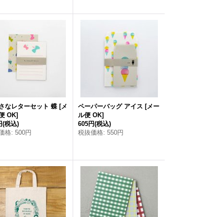
さなレターセット 蝶
[
メ
ペーパーバッグ アイス
[
メー
便 OK
]
ル便 OK
]
円
(税込)
605円
(税込)
価格
:
500円
税抜価格
:
550円