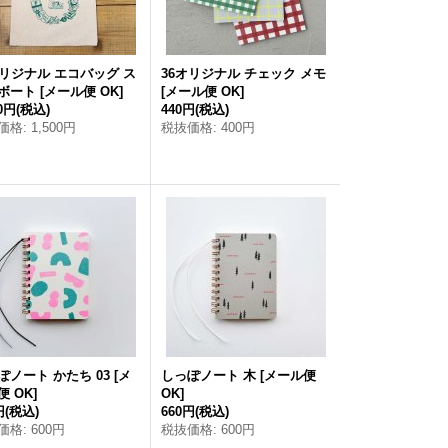
オリジナル エコバッグ ス
36オリジナル チェック メモ
ボート
[
メール便 OK
]
[
メール便 OK
]
50円
(税込)
440円
(税込)
価格
:
1,500円
税抜価格
:
400円
ぽノート かたち 03
[
メ
しっぽノート 木
[
メール便
便 OK
]
OK
]
円
(税込)
660円
(税込)
価格
:
600円
税抜価格
:
600円