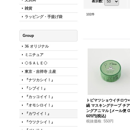
表示数
:
雑貨
102
件
ラッピング・手提げ袋
Group
36 オリジナル
ミニチュア
◇ＳＡＬＥ◇
東京・吉祥寺 土産
『ナツカシイ！』
『シブイ！』
『カッコイイ！』
トビマツショウイチロウ
『オモシロイ！』
縞 マスキングテープ チ
ングアニマル
[
メール便 O
『カワイイ！』
605円
(税込)
税抜価格
:
550円
『ウツクシイ！』