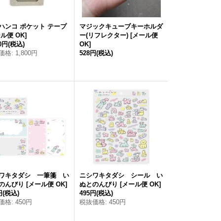
ハンコ ポケット テープ
マジックキューブキーホルダ
ル便 OK
]
ー(リフレクター)
[
メール便
80円
(税込)
OK
]
価格
:
1,800円
528円
(税込)
ワキタダシ 一筆箋 い
ニシワキタダシ シール い
のんびり
[
メール便 OK
]
ぬとのんびり
[
メール便 OK
]
円
(税込)
495円
(税込)
価格
:
450円
税抜価格
:
450円