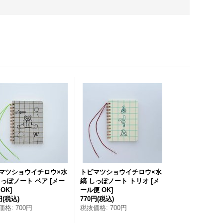
マツショウイチロウ×水
トビマツショウイチロウ×水
しっぽノート ベア
[
メー
縞 しっぽノート トリオ
[
メ
 OK
]
ール便 OK
]
円
(税込)
770円
(税込)
価格
:
700円
税抜価格
:
700円