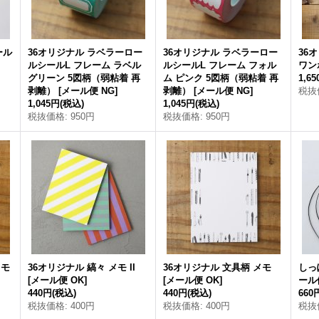
ール
36オリジナル ラベラーロー
36オリジナル ラベラーロー
36
ルシールL フレーム ラベル
ルシールL フレーム フォル
ワン
グリーン 5図柄（弱粘着 再
ム ピンク 5図柄（弱粘着 再
1,6
剥離）
[
メール便 NG
]
剥離）
[
メール便 NG
]
税抜
1,045円
(税込)
1,045円
(税込)
税抜価格
:
950円
税抜価格
:
950円
メモ
36オリジナル 縞々 メモ II
36オリジナル 文具柄 メモ
しっ
[
メール便 OK
]
[
メール便 OK
]
ール
440円
(税込)
440円
(税込)
660
税抜価格
:
400円
税抜価格
:
400円
税抜