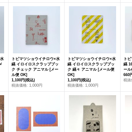
×水
トビマツショウイチロウ×水
トビマツショウイチロウ×水
トビ
メ
縞 イロイロスクラップブッ
縞 イロイロスクラップブッ
縞 
ク チェック アニマル
[
メー
ク 縞々 アニマル
[
メール便
ール
ル便 OK
]
OK
]
660
1,100円
(税込)
1,100円
(税込)
税抜
税抜価格
:
1,000円
税抜価格
:
1,000円