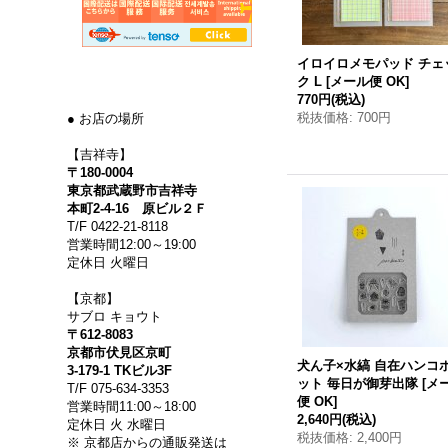
イロイロメモパッド チェ
ク L
[
メール便 OK
]
770円
(税込)
税抜価格
:
700円
● お店の場所
【吉祥寺】
〒180-0004
東京都武蔵野市吉祥寺
本町2-4-16 原ビル２Ｆ
T/F 0422-21-8118
営業時間12:00～19:00
定休日 火曜日
【京都】
サブロ キョウト
〒612-8083
京都市伏見区京町
犬ん子×水縞 自在ハンコ
3-179-1 TKビル3F
ット 毎日が御芽出隊
[
メ
T/F 075-634-3353
便 OK
]
営業時間11:00～18:00
2,640円
(税込)
定休日 火 水曜日
税抜価格
:
2,400円
※ 京都店からの通販発送は