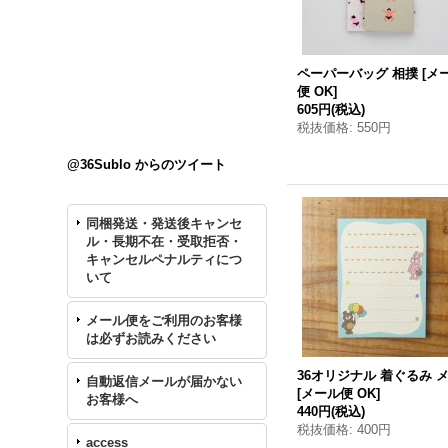
ペーパーバッグ 相撲
[
メ
便 OK
]
605円
(税込)
税抜価格
:
550円
@36Sublo からのツイート
同梱発送・発送後キャンセ
ル・長期不在・受取拒否・
キャンセルペナルティにつ
いて
メール便をご利用のお客様
は必ずお読みください
36オリジナル 着ぐるみ 
自動返信メールが届かない
[
メール便 OK
]
お客様へ
440円
(税込)
税抜価格
:
400円
access