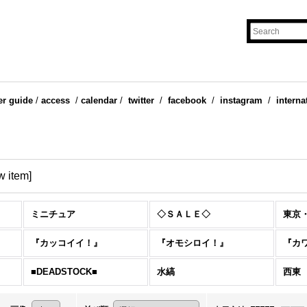
er guide
/
access
/
calendar
/
twitter
/
facebook
/
instagram
/
interna
w item
]
ミニチュア
◇ＳＡＬＥ◇
東京
『カッコイイ！』
『オモシロイ！』
『カ
■DEADSTOCK■
水縞
西東