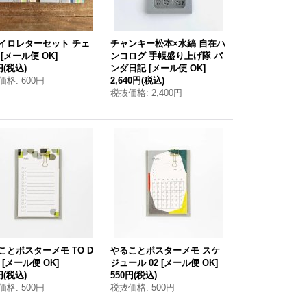
イロレターセット チェ
チャンキー松本×水縞 自在ハ
[
メール便 OK
]
ンコログ 手帳盛り上げ隊 パ
円
(税込)
ンダ日記
[
メール便 OK
]
価格
:
600円
2,640円
(税込)
税抜価格
:
2,400円
ことポスターメモ TO D
やることポスターメモ スケ
[
メール便 OK
]
ジュール 02
[
メール便 OK
]
円
(税込)
550円
(税込)
価格
:
500円
税抜価格
:
500円