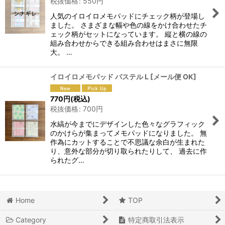
税抜価格
:
550
円
人気のイロイロメモパッドにチェック柄が登場し
ました。 さまざまな幅や色の線をかけ合わせたチ
ェック柄がセットになっています。 縦と横の線の
組み合わせからできる組み合わせはまさに無限
大。 …
イロイロメモパッド パステル L
[
メール便 OK
]
770
円
(税込)
税抜価格
:
700
円
水縞が今までにデザインした色々なグラフィック
のかけらが集まってメモパッドになりました。 無
作為にカットすることで不思議な余白が生まれた
り、意外な部分が切り取られたりして、 過去に作
られたグ…
Home
TOP
Category
特定商取引法表示