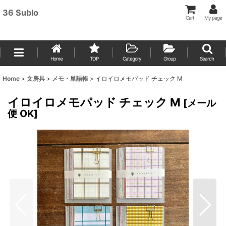
36 Sublo
Cart
My page
Home
TOP
Category
Group
Search
Home
>
文房具
>
メモ・単語帳
>
イロイロメモパッド チェック M
イロイロメモパッド チェック M
[
メール
便 OK
]