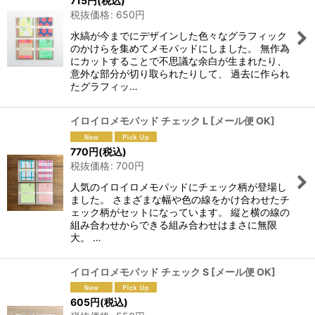
715
円
(税込)
税抜価格
:
650
円
水縞が今までにデザインした色々なグラフィック
のかけらを集めてメモパッドにしました。 無作為
にカットすることで不思議な余白が生まれたり、
意外な部分が切り取られたりして、 過去に作られ
たグラフィッ…
イロイロメモパッド チェック L
[
メール便 OK
]
770
円
(税込)
税抜価格
:
700
円
人気のイロイロメモパッドにチェック柄が登場し
ました。 さまざまな幅や色の線をかけ合わせたチ
ェック柄がセットになっています。 縦と横の線の
組み合わせからできる組み合わせはまさに無限
大。 …
イロイロメモパッド チェック S
[
メール便 OK
]
605
円
(税込)