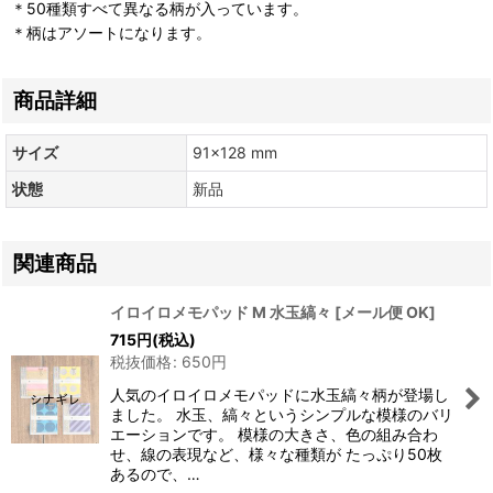
＊50種類すべて異なる柄が入っています。
＊柄はアソートになります。
商品詳細
サイズ
91×128 mm
状態
新品
関連商品
イロイロメモパッド M 水玉縞々
[
メール便 OK
]
715
円
(税込)
税抜価格
:
650
円
人気のイロイロメモパッドに水玉縞々柄が登場し
ました。 水玉、縞々というシンプルな模様のバリ
エーションです。 模様の大きさ、色の組み合わ
せ、線の表現など、様々な種類が たっぷり50枚
あるので、…