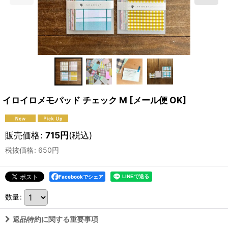
イロイロメモパッド チェック M
[
メール便 OK
]
販売価格
:
715
円
(税込)
税抜価格
:
650
円
Facebookでシェア
数量
:
返品特約に関する重要事項