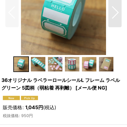
36オリジナル ラベラーロールシールL フレーム ラベル
グリーン 5図柄（弱粘着 再剥離）
[
メール便 NG
]
販売価格
:
1,045
円
(税込)
税抜価格
:
950
円