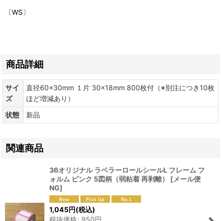
〔WS〕
商品詳細
サイ
直径60×30mm １片 30×18mm 800枚付（※別注につき10枚
ズ
ほど増減あり）
状態
新品
関連商品
36オリジナル ラベラーロールシールL フレーム フ
ォルム ピンク 5図柄（弱粘着 再剥離）
[
メール便
NG
]
1,045
円
(税込)
税抜価格
:
950
円