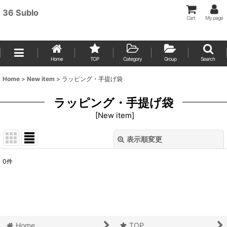
36 Sublo
Cart
My page
Home
TOP
Category
Group
Search
Home
>
New item
>
ラッピング・手提げ袋
ラッピング・手提げ袋
[
New item
]
表示順変更
閉じる
0
件
表示数
:
並び順
:
絞り込む
Home
TOP