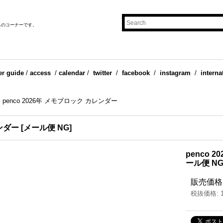
ものコーナーです。
er guide
/
access
/
calendar
/
twitter
/
facebook
/
instagram
/
interna
>
penco 2026年 メモブロック カレンダー
レンダー
[
メール便 NG
]
penco 
ール便 N
販売価格
税抜価格
: