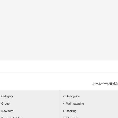
ホームページ作成
Category
User guide
Group
Mail magazine
New item
Ranking