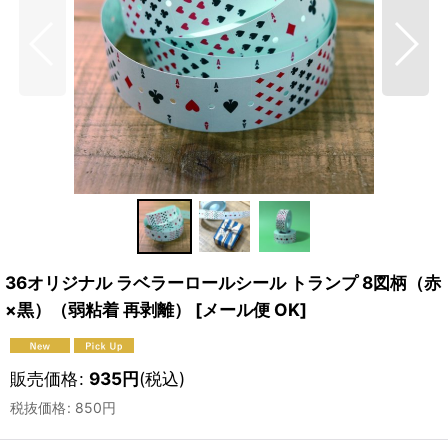
36オリジナル ラベラーロールシール トランプ 8図柄（赤
×黒）（弱粘着 再剥離）
[
メール便 OK
]
販売価格
:
935
円
(税込)
税抜価格
:
850
円