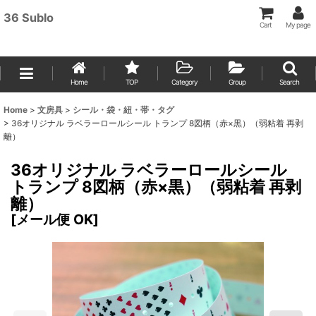
36 Sublo
Cart
My page
Home
TOP
Category
Group
Search
Home
>
文房具
>
シール・袋・紐・帯・タグ
>
36オリジナル ラベラーロールシール トランプ 8図柄（赤×黒）（弱粘着 再剥
離）
36オリジナル ラベラーロールシール
トランプ 8図柄（赤×黒）（弱粘着 再剥
離）
[
メール便 OK
]