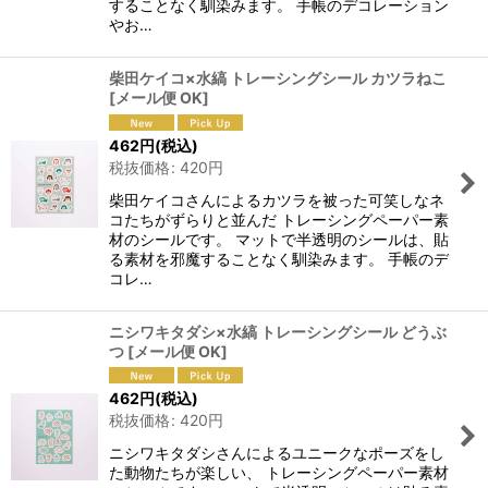
することなく馴染みます。 手帳のデコレーション
やお…
柴田ケイコ×水縞 トレーシングシール カツラねこ
[
メール便 OK
]
462
円
(税込)
税抜価格
:
420
円
柴田ケイコさんによるカツラを被った可笑しなネ
コたちがずらりと並んだ トレーシングペーパー素
材のシールです。 マットで半透明のシールは、貼
る素材を邪魔することなく馴染みます。 手帳のデ
コレ…
ニシワキタダシ×水縞 トレーシングシール どうぶ
つ
[
メール便 OK
]
462
円
(税込)
税抜価格
:
420
円
ニシワキタダシさんによるユニークなポーズをし
た動物たちが楽しい、 トレーシングペーパー素材