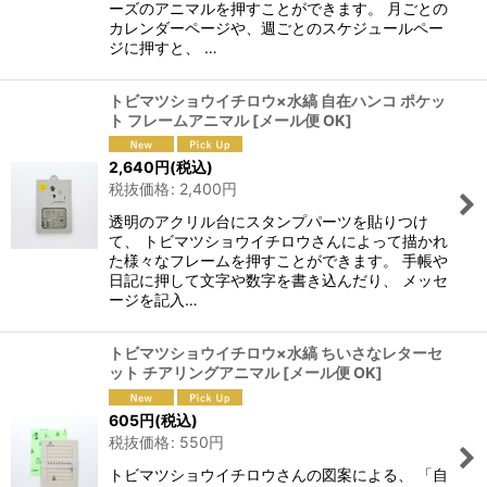
ーズのアニマルを押すことができます。 月ごとの
カレンダーページや、週ごとのスケジュールペー
ジに押すと、 …
トビマツショウイチロウ×水縞 自在ハンコ ポケッ
ト フレームアニマル
[
メール便 OK
]
2,640
円
(税込)
税抜価格
:
2,400
円
透明のアクリル台にスタンプパーツを貼りつけ
て、 トビマツショウイチロウさんによって描かれ
た様々なフレームを押すことができます。 手帳や
日記に押して文字や数字を書き込んだり、 メッセ
ージを記入…
トビマツショウイチロウ×水縞 ちいさなレターセ
ット チアリングアニマル
[
メール便 OK
]
605
円
(税込)
税抜価格
:
550
円
トビマツショウイチロウさんの図案による、 「自