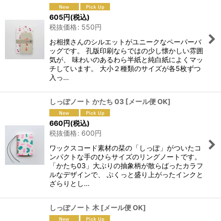
605
円
(税込)
税抜価格
:
550
円
お相撲さんのシルエットがユニークなペーパーバ
ッグです。 孔版印刷ならではの少し懐かしい雰囲
気が、 味わいのあるわら半紙と純白紙によくマッ
チしています。 大小２種類のサイズが各5枚ずつ
入っ…
しっぽノート かたち 03
[
メール便 OK
]
660
円
(税込)
税抜価格
:
600
円
ワックスコード素材の栞の「しっぽ」がついたコ
ンパクトな手のひらサイズのリングノートです。
「かたち03」大ぶりの抽象柄が散らばったカラフ
ルなデザインで、 ぷくっと盛り上がったインクと
ざらりとし…
しっぽノート 木
[
メール便 OK
]