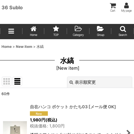
36 Sublo
Cart
My page
Home
TOP
Category
Group
Search
Home
>
New item
>
水縞
水縞
[
New item
]
表示順変更
閉じる
60
件
表示数
:
自在ハンコ ポケット かたち03
[
メール便 OK
]
並び順
:
1,980
円
(税込)
税抜価格
:
1,800
円
絞り込む