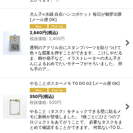
犬ん子×水縞 自在ハンコポケット 毎日が御芽出隊
[
メール便 OK
]
2,640
円
(税込)
税抜価格
:
2,400
円
透明のアクリル台にスタンプパーツを貼りつけて
色々な図案を押すことができます。 こけしやだる
ま、鶴や扇子など、イラストレーターの犬ん子さ
んによるおめでたいモチーフがそろいました。 持
ち手のア…
やることポスターメモ TO DO 02
[
メール便 OK
]
550
円
(税込)
税抜価格
:
500
円
やること（タスク）をチェックできる壁に貼るメ
モに新柄が登場しました。 1枚ごとにひとつのプ
ロジェクトをあてがうことで、 必要なタスクをま
とめて確認することができます。 何気ないTO D…