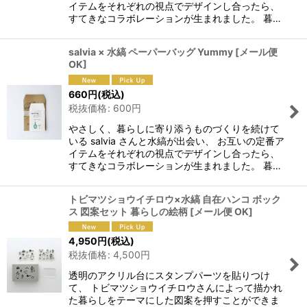
イテムをそれぞれの視点でデザインし合ったら、
すてきなコラボレーションが生まれました。 暮…
salvia × 水縞 ペーパーバッグ Yummy
[
メール便
OK
]
660
円
(税込)
税抜価格
:
600
円
やさしく、暮らしに寄り添うものづくりを続けて
いる salvia さんと水縞が出会い、 お互いの定番ア
イテムをそれぞれの視点でデザインし合ったら、
すてきなコラボレーションが生まれました。 暮…
トビマツショウイチロウ×水縞 自在ハンコ ボック
ス 図案セット 暮らしの絵柄
[
メール便 OK
]
4,950
円
(税込)
税抜価格
:
4,500
円
透明のアクリル台にスタンプパーツを貼りつけ
て、 トビマツショウイチロウさんによって描かれ
た暮らしをテーマにした図案を押すことができま