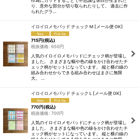
作為にカットすることで不思議な余白が生まれた
り、意外な部分が切り取られたりして、 過去に作
られたグラ…
イロイロメモパッド チェック M
[
メール便 OK
]
715
円
(税込)
税抜価格
:
650
円
人気のイロイロメモパッドにチェック柄が登場し
ました。 さまざまな幅や色の線をかけ合わせたチ
ェック柄がセットになっています。 縦と横の線の
組み合わせからできる組み合わせはまさに無限
大。 …
イロイロメモパッド チェック L
[
メール便 OK
]
770
円
(税込)
税抜価格
:
700
円
人気のイロイロメモパッドにチェック柄が登場し
ました。 さまざまな幅や色の線をかけ合わせたチ
ェック柄がセットになっています。 縦と横の線の