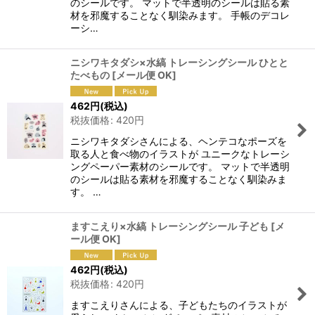
のシールです。 マットで半透明のシールは貼る素
材を邪魔することなく馴染みます。 手帳のデコレ
ーシ…
ニシワキタダシ×水縞 トレーシングシール ひとと
たべもの
[
メール便 OK
]
462
円
(税込)
税抜価格
:
420
円
ニシワキタダシさんによる、ヘンテコなポーズを
取る人と食べ物のイラストが ユニークなトレーシ
ングペーパー素材のシールです。 マットで半透明
のシールは貼る素材を邪魔することなく馴染みま
す。 …
ますこえり×水縞 トレーシングシール 子ども
[
メ
ール便 OK
]
462
円
(税込)
税抜価格
:
420
円
ますこえりさんによる、子どもたちのイラストが