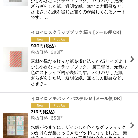
少し小さなスクラップブック。 パリパリした紙、
ざらざらした紙、透明な紙、無地に方眼罫など、
さまざまな紙を綴じた書くのが楽しくなるノート
です。 …
イロイロスクラップブック 縞々
[
メール便 OK
]
990
円
(税込)
税抜価格
:
900
円
素材の異なる様々な紙を綴じ込んだA5サイズより
少し小さなスクラップブック。 第二弾は、元気な
色のストライプ柄が表紙です。 パリパリした紙、
ざらざらした紙、透明な紙、無地に方眼罫など、
さまざ…
イロイロメモパッド パステル M
[
メール便 OK
]
715
円
(税込)
税抜価格
:
650
円
水縞が今までにデザインした色々なグラフィック
のかけらが集まってメモパッドになりました。 無