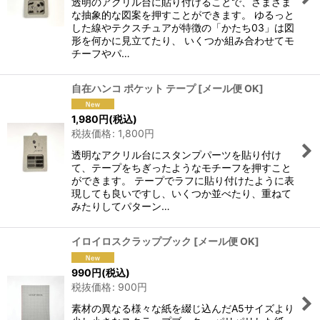
透明のアクリル台に貼り付けることで、さまざま
な抽象的な図案を押すことができます。 ゆるっと
した線やテクスチュアが特徴の「かたち03」は図
形を何かに見立てたり、 いくつか組み合わせてモ
チーフやパ…
自在ハンコ ポケット テープ
[
メール便 OK
]
1,980
円
(税込)
税抜価格
:
1,800
円
透明なアクリル台にスタンプパーツを貼り付け
て、テープをちぎったようなモチーフを押すこと
ができます。 テープでラフに貼り付けたように表
現しても良いですし、いくつか並べたり、重ねて
みたりしてパターン…
イロイロスクラップブック
[
メール便 OK
]
990
円
(税込)
税抜価格
:
900
円
素材の異なる様々な紙を綴じ込んだA5サイズより