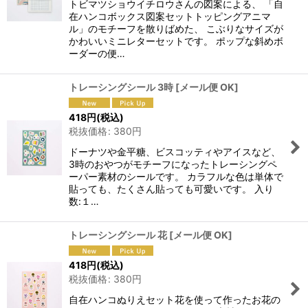
トビマツショウイチロウさんの図案による、 「自
在ハンコボックス図案セットトッピングアニマ
ル」のモチーフを散りばめた、 こぶりなサイズが
かわいいミニレターセットです。 ポップな斜めボ
ーダーの便…
トレーシングシール 3時
[
メール便 OK
]
418
円
(税込)
税抜価格
:
380
円
ドーナツや金平糖、ビスコッティやアイスなど、
3時のおやつがモチーフになったトレーシングペ
ーパー素材のシールです。 カラフルな色は単体で
貼っても、たくさん貼っても可愛いです。 入り
数:１…
トレーシングシール 花
[
メール便 OK
]
418
円
(税込)
税抜価格
:
380
円
自在ハンコぬりえセット花を使って作ったお花の