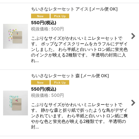
ちいさなレターセット アイス
[
メール便 OK
]
550
円
(税込)
税抜価格
:
500
円
こぶりなサイズがかわいいミニレターセットで
す。 ポップなアイスクリームをカラフルにデザイ
ンしました。 わら半紙と白いハトロン紙に蛍光色
のインクが映える2種類です。 半透明の封筒に入
れ…
ちいさなレターセット 森
[
メール便 OK
]
550
円
(税込)
税抜価格
:
500
円
こぶりなサイズがかわいいミニレターセットで
す。 静かな森と折り紙で折ったような鳥がデザイ
ンされています。 わら半紙と白いハトロン紙に爽
やかな色と蛍光色が映える2種類です。 半透明の
封…