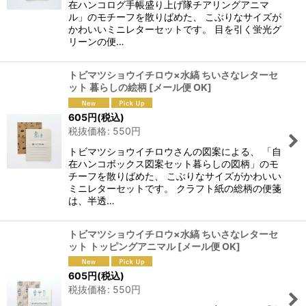
在ハンコログ手帳盛り上げ隊チアリングアニマ
ル」のモチーフを散りばめた、 こぶりなサイズが
かわいいミニレターセットです。 目を引く蛍光グ
リーンの便…
トビマツショウイチロウ×水縞 ちいさなレターセ
ット 暮らしの絵柄
[
メール便 OK
]
605
円
(税込)
税抜価格
:
550
円
トビマツショウイチロウさんの図案による、 「自
在ハンコボックス図案セット暮らしの図柄」のモ
チーフを散りばめた、 こぶりなサイズがかわいい
ミニレターセットです。 クラフト紙の総柄の便箋
は、半透…
トビマツショウイチロウ×水縞 ちいさなレターセ
ット トッピングアニマル
[
メール便 OK
]
605
円
(税込)
税抜価格
:
550
円