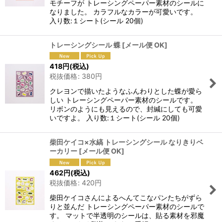
モチーフが トレーシングペーパー素材のシールに
なりました。 カラフルなカラーが可愛いです。
入り数:１シート(シール 20個)
トレーシングシール 蝶
[
メール便 OK
]
418
円
(税込)
税抜価格
:
380
円
クレヨンで描いたようなふんわりとした蝶が愛ら
しい トレーシングペーパー素材のシールです。
リボンのようにも見えるので、封緘にしても可愛
いですよ。 入り数:１シート(シール 20個)
柴田ケイコ×水縞 トレーシングシール なりきりベ
ーカリー
[
メール便 OK
]
462
円
(税込)
税抜価格
:
420
円
柴田ケイコさんによるへんてこなパンたちがずら
りと並んだ トレーシングペーパー素材のシールで
す。 マットで半透明のシールは、貼る素材を邪魔