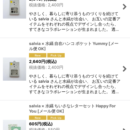
税抜価格
:
2,400
円
やさしく、暮らしに寄り添うものづくりを続けて
いる salvia さんと水縞が出会い、 お互いの定番ア
イテムをそれぞれの視点でデザインし合ったら、
すてきなコラボレーションが生まれました。 透…
salvia × 水縞 自在ハンコ ポケット Yummy
[
メー
ル便 OK
]
2,640
円
(税込)
税抜価格
:
2,400
円
やさしく、暮らしに寄り添うものづくりを続けて
いる salvia さんと水縞が出会い、 お互いの定番ア
イテムをそれぞれの視点でデザインし合ったら、
すてきなコラボレーションが生まれました。 透…
salvia × 水縞 ちいさなレターセット Happy For
You
[
メール便 OK
]
605
円
(税込)
税抜価格
:
550
円