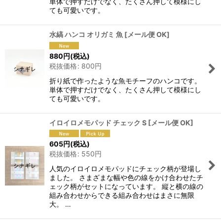
単体で押すだけでなく、たくさん押して模様にし
ても可愛いです。
水縞 ハンコ オリガミ 魚
[
メール便 OK
]
880
円
(税込)
税抜価格
:
800
円
折り紙で作ったような魚モチーフのハンコです。
単体で押すだけでなく、たくさん押して模様にし
ても可愛いです。
イロイロメモパッド チェック S
[
メール便 OK
]
605
円
(税込)
税抜価格
:
550
円
人気のイロイロメモパッドにチェック柄が登場し
ました。 さまざまな幅や色の線をかけ合わせたチ
ェック柄がセットになっています。 縦と横の線の
組み合わせからできる組み合わせはまさに無限
大。 …