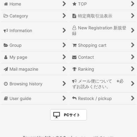
Home
TOP
36 オリジナル
Category
特定商取引法表示
ミニチュア
New Registration 新規登
Information
◇ＳＡＬＥ◇
録
東京・吉祥寺 土産
Group
Shopping cart
My page
Contact
『ナツカシイ！』
Mail magazine
Ranking
『シブイ！』
メール便について ※必
『カッコイイ！』
Browsing history
ずお読みください。
『オモシロイ！』
User guide
Restock / pickup
『カワイイ！』
PCサイト
『ウツクシイ！』
『ベンリ！』