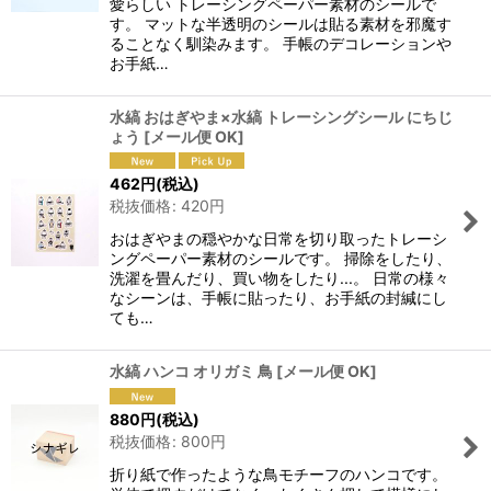
愛らしい トレーシングペーパー素材のシールで
す。 マットな半透明のシールは貼る素材を邪魔す
ることなく馴染みます。 手帳のデコレーションや
お手紙…
水縞 おはぎやま×水縞 トレーシングシール にちじ
ょう
[
メール便 OK
]
462
円
(税込)
税抜価格
:
420
円
おはぎやまの穏やかな日常を切り取ったトレーシ
ングペーパー素材のシールです。 掃除をしたり、
洗濯を畳んだり、買い物をしたり...。 日常の様々
なシーンは、手帳に貼ったり、お手紙の封緘にし
ても…
水縞 ハンコ オリガミ 鳥
[
メール便 OK
]
880
円
(税込)
税抜価格
:
800
円
折り紙で作ったような鳥モチーフのハンコです。