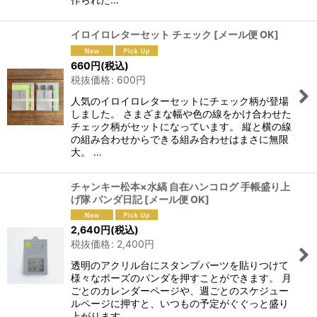
イロイロレターセット チェック
[
メール便 OK
]
660
円
(税込)
税抜価格
:
600
円
人気のイロイロレターセットにチェック柄が登場
しました。 さまざまな幅や色の線をかけ合わせた
チェック柄がセットになっています。 縦と横の線
の組み合わせからできる組み合わせはまさに無限
大。 …
チャンキー松本×水縞 自在ハンコログ 手帳盛り上
げ隊 パンダ日記
[
メール便 OK
]
2,640
円
(税込)
税抜価格
:
2,400
円
透明のアクリル台にスタンプパーツを貼りつけて
様々なポーズのパンダを押すことができます。 月
ごとのカレンダーページや、週ごとのスケジュー
ルページに押すと、いつもの予定がぐぐっと盛り
上がります。 …