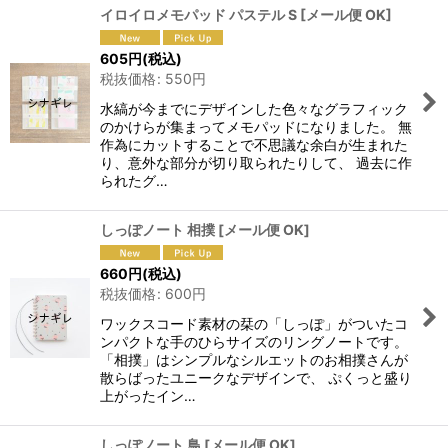
イロイロメモパッド パステル S
[
メール便 OK
]
605
円
(税込)
税抜価格
:
550
円
水縞が今までにデザインした色々なグラフィック
のかけらが集まってメモパッドになりました。 無
作為にカットすることで不思議な余白が生まれた
り、意外な部分が切り取られたりして、 過去に作
られたグ…
しっぽノート 相撲
[
メール便 OK
]
660
円
(税込)
税抜価格
:
600
円
ワックスコード素材の栞の「しっぽ」がついたコ
ンパクトな手のひらサイズのリングノートです。
「相撲」はシンプルなシルエットのお相撲さんが
散らばったユニークなデザインで、 ぷくっと盛り
上がったイン…
しっぽノート 鳥
[
メール便 OK
]