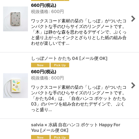
660
円
(税込)
税抜価格
:
600
円
ワックスコード素材の栞の「しっぽ」がついたコ
ンパクトな手のひらサイズのリングノートです。
「木」は静かな森を思わせるデザインで、ぷくっ
と盛り上がったインクとざらりとした紙の組み合
わせが楽しいです…
しっぽノート かたち 04
[
メール便 OK
]
660
円
(税込)
税抜価格
:
600
円
ワックスコード素材の栞の「しっぽ」がついたコ
ンパクトな手のひらサイズのリングノートです。
「かたち04」は、「自在ハンコ ポケット かたち
03」のパーツを組み合わせたデザインで、 ぷく
っと盛り…
salvia × 水縞 自在ハンコ ポケット Happy For
You
[
メール便 OK
]