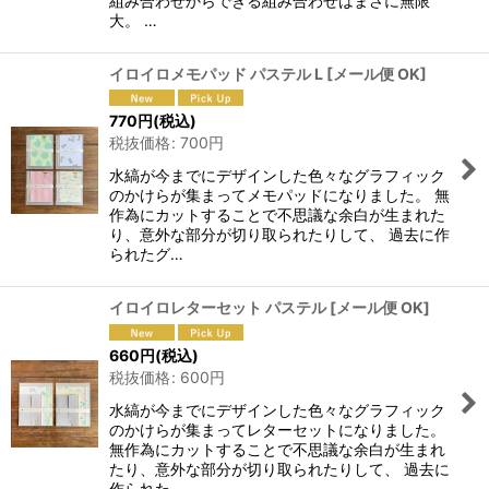
組み合わせからできる組み合わせはまさに無限
大。 …
イロイロメモパッド パステル L
[
メール便 OK
]
770
円
(税込)
税抜価格
:
700
円
水縞が今までにデザインした色々なグラフィック
のかけらが集まってメモパッドになりました。 無
作為にカットすることで不思議な余白が生まれた
り、意外な部分が切り取られたりして、 過去に作
られたグ…
イロイロレターセット パステル
[
メール便 OK
]
660
円
(税込)
税抜価格
:
600
円
水縞が今までにデザインした色々なグラフィック
のかけらが集まってレターセットになりました。
無作為にカットすることで不思議な余白が生まれ
たり、意外な部分が切り取られたりして、 過去に
作られた…