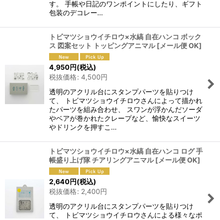
す。 手帳や日記のワンポイントにしたり、ギフト
包装のデコレー…
トビマツショウイチロウ×水縞 自在ハンコ ボック
ス 図案セット トッピングアニマル
[
メール便 OK
]
4,950
円
(税込)
税抜価格
:
4,500
円
透明のアクリル台にスタンプパーツを貼りつけ
て、 トビマツショウイチロウさんによって描かれ
たパーツを組み合わせ、 スワンが浮かんだソーダ
やベアが巻かれたクレープなど、愉快なスイーツ
やドリンクを押すこ…
トビマツショウイチロウ×水縞 自在ハンコ ログ 手
帳盛り上げ隊 チアリングアニマル
[
メール便 OK
]
2,640
円
(税込)
税抜価格
:
2,400
円
透明のアクリル台にスタンプパーツを貼りつけ
て、 トビマツショウイチロウさんによる様々なポ