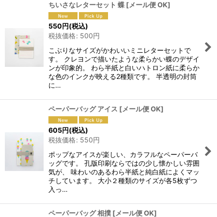
ちいさなレターセット 蝶
[
メール便 OK
]
550
円
(税込)
税抜価格
:
500
円
こぶりなサイズがかわいいミニレターセットで
す。 クレヨンで描いたような柔らかい蝶のデザイ
ンが印象的。 わら半紙と白いハトロン紙に柔らか
な色のインクが映える2種類です。 半透明の封筒
に…
ペーパーバッグ アイス
[
メール便 OK
]
605
円
(税込)
税抜価格
:
550
円
ポップなアイスが楽しい、カラフルなペーパーバ
ッグです。 孔版印刷ならではの少し懐かしい雰囲
気が、 味わいのあるわら半紙と純白紙によくマッ
チしています。 大小２種類のサイズが各5枚ずつ
入っ…
ペーパーバッグ 相撲
[
メール便 OK
]