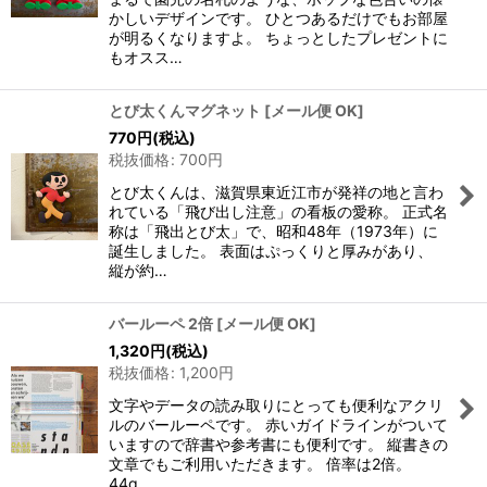
かしいデザインです。 ひとつあるだけでもお部屋
が明るくなりますよ。 ちょっとしたプレゼントに
もオスス…
とび太くんマグネット
[
メール便 OK
]
770
円
(税込)
税抜価格
:
700
円
とび太くんは、滋賀県東近江市が発祥の地と言わ
れている「飛び出し注意」の看板の愛称。 正式名
称は「飛出とび太」で、昭和48年（1973年）に
誕生しました。 表面はぷっくりと厚みがあり、
縦が約…
バールーペ 2倍
[
メール便 OK
]
1,320
円
(税込)
税抜価格
:
1,200
円
文字やデータの読み取りにとっても便利なアクリ
ルのバールーペです。 赤いガイドラインがついて
いますので辞書や参考書にも便利です。 縦書きの
文章でもご利用いただきます。 倍率は2倍。
44g。 …