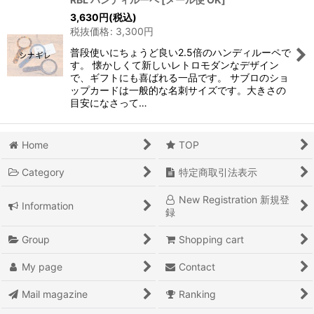
3,630
円
(税込)
税抜価格
:
3,300
円
普段使いにちょうど良い2.5倍のハンディルーペで
す。 懐かしくて新しいレトロモダンなデザイン
で、ギフトにも喜ばれる一品です。 サブロのショ
ップカードは一般的な名刺サイズです。大きさの
目安になさって…
Home
TOP
Category
特定商取引法表示
New Registration 新規登
Information
録
Group
Shopping cart
My page
Contact
Mail magazine
Ranking