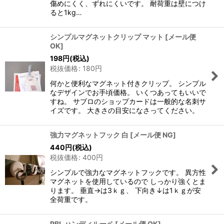
傷めにくく、ずれにくいです。 耐荷重は壁につけ
ると1kg…
シンプルマグネットクリップ マット
[
メール便
OK
]
198
円
(税込)
税抜価格
:
180
円
何かと便利なマグネット付きクリップ。 シンプル
なデザインでお手頃価格。 いくつあってもいいで
すね。 サブロのショップカードは一般的な名刺サ
イズです。 大きさの目安になさってください。
強力マグネットフック 白
[
メール便 NG
]
440
円
(税込)
税抜価格
:
400
円
シンプルで強力なマグネットフックです。 異方性
マグネットを使用しているので しっかり強くとま
ります。 垂直→は3ｋｇ、 下向き↓は1ｋｇが安
全荷重です。
RBL ハンディルーペ
[
メール便 OK
]