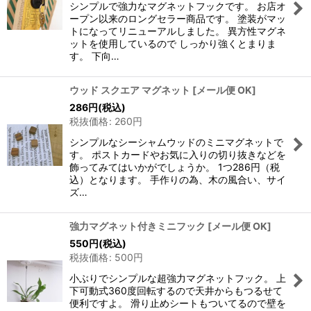
シンプルで強力なマグネットフックです。 お店オ
ープン以来のロングセラー商品です。 塗装がマッ
トになってリニューアルしました。 異方性マグネ
ットを使用しているので しっかり強くとまりま
す。 下向…
ウッド スクエア マグネット
[
メール便 OK
]
286
円
(税込)
税抜価格
:
260
円
シンプルなシーシャムウッドのミニマグネットで
す。 ポストカードやお気に入りの切り抜きなどを
飾ってみてはいかがでしょうか。 1つ286円（税
込）となります。 手作りの為、木の風合い、サイ
ズ…
強力マグネット付きミニフック
[
メール便 OK
]
550
円
(税込)
税抜価格
:
500
円
小ぶりでシンプルな超強力マグネットフック。 上
下可動式360度回転するので天井からもつるせて
便利ですよ。 滑り止めシートもついてるので壁を