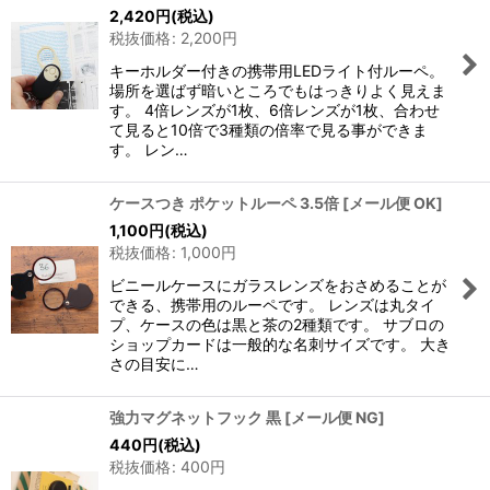
2,420
円
(税込)
税抜価格
:
2,200
円
キーホルダー付きの携帯用LEDライト付ルーペ。
場所を選ばず暗いところでもはっきりよく見えま
す。 4倍レンズが1枚、6倍レンズが1枚、合わせ
て見ると10倍で3種類の倍率で見る事ができま
す。 レン…
ケースつき ポケットルーペ 3.5倍
[
メール便 OK
]
1,100
円
(税込)
税抜価格
:
1,000
円
ビニールケースにガラスレンズをおさめることが
できる、携帯用のルーペです。 レンズは丸タイ
プ、ケースの色は黒と茶の2種類です。 サブロの
ショップカードは一般的な名刺サイズです。 大き
さの目安に…
強力マグネットフック 黒
[
メール便 NG
]
440
円
(税込)
税抜価格
:
400
円