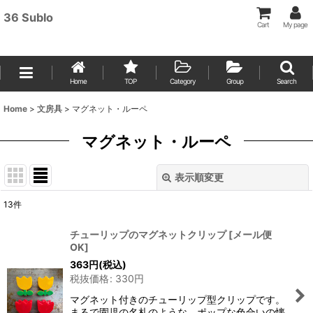
36 Sublo
Cart
My page
Home
TOP
Category
Group
Search
Home
>
文房具
>
マグネット・ルーペ
マグネット・ルーペ
表示順変更
閉じる
13
件
表示数
:
チューリップのマグネットクリップ
[
メール便
OK
]
並び順
:
363
円
(税込)
税抜価格
:
330
円
絞り込む
マグネット付きのチューリップ型クリップです。
まるで園児の名札のような、ポップな色合いの懐