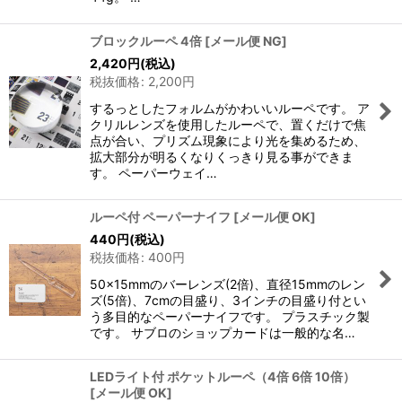
ブロックルーペ 4倍
[
メール便 NG
]
2,420
円
(税込)
税抜価格
:
2,200
円
するっとしたフォルムがかわいいルーペです。 ア
クリルレンズを使用したルーペで、置くだけで焦
点が合い、プリズム現象により光を集めるため、
拡大部分が明るくなりくっきり見る事ができま
す。 ペーパーウェイ…
ルーペ付 ペーパーナイフ
[
メール便 OK
]
440
円
(税込)
税抜価格
:
400
円
50×15mmのバーレンズ(2倍)、直径15mmのレン
ズ(5倍)、7cmの目盛り、3インチの目盛り付とい
う多目的なペーパーナイフです。 プラスチック製
です。 サブロのショップカードは一般的な名…
LEDライト付 ポケットルーペ（4倍 6倍 10倍）
[
メール便 OK
]