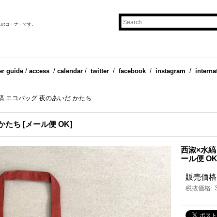
ものコーナーです。
er guide
/
access
/
calendar
/
twitter
/
facebook
/
instagram
/
interna
縞 エコバッグ 夜のあいだ かたち
 かたち
[
メール便 OK
]
西淑×水縞
ール便 O
販売価格
税抜価格
: