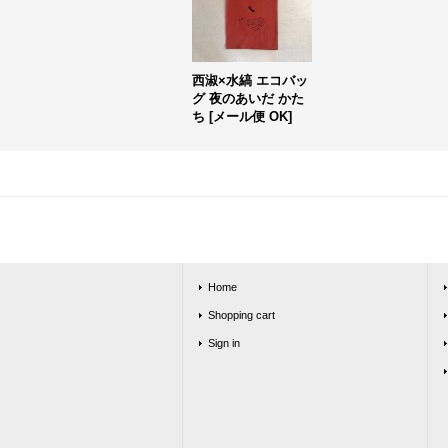
西淑×水縞 エコバッ
グ 夜のあいだ かた
ち
[
メール便 OK
]
Home
Shopping cart
Sign in