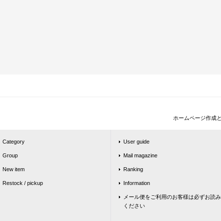
ホームページ作成
Category
User guide
Group
Mail magazine
New item
Ranking
Restock / pickup
Information
メール便をご利用のお客様は必ずお読み
ください