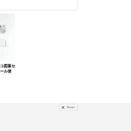
ンコ図案セ
ール便
Reset