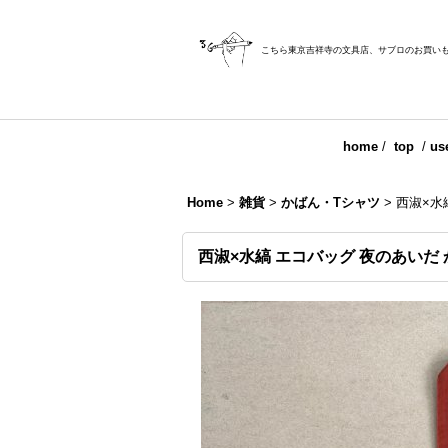
こちら東京吉祥寺の文具店、サブロのお買い
home
/
top
/
us
Home
>
雑貨
>
かばん・Tシャツ
>
西淑×水
西淑×水縞 エコバッグ 夜のあいだ