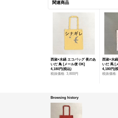
関連商品
西淑×水縞 エコバッグ 夜のあ
西淑×水縞
いだ 鳥
[
メール便 OK
]
いだ 馬
[
4,180円
(税込)
4,180円
(
税抜価格
:
3,800円
税抜価格
:
Browsing history