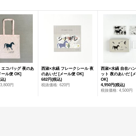
 エコバッグ 夜のあ
西淑×水縞 フレークシール 夜
西淑×水縞 自在ハ
メール便 OK
]
のあいだ
[
メール便 OK
]
ット 夜のあいだ
[
メ
税込)
682円
(税込)
OK
]
3,800円
税抜価格
:
620円
4,950円
(税込)
税抜価格
:
4,500円