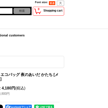
Font size
:
0
Shopping cart
tional customers
 エコバッグ 夜のあいだ かたち
[
メ
K
]
:
4,180円
(税込)
3,800円
Facebookでシェア