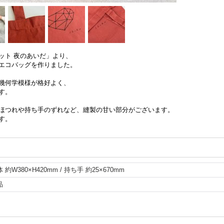
ット 夜のあいだ」より、
エコバッグを作りました。
幾何学模様が格好よく、
す。
ほつれや持ち手のずれなど、縫製の甘い部分がございます。
す。
 約W380×H420mm / 持ち手 約25×670mm
品