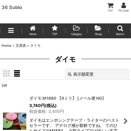
36 Sublo
Cart
My page
Home
TOP
Category
Group
Search
Home
>
文房具
>
ダイモ
ダイモ
表示順変更
閉じる
3
件
表示数
:
ダイモ M1880 【9ミリ】
[
メール便 NG
]
3,740
円
(税込)
並び順
:
税抜価格
:
3,400
円
ダイモはエンポシングテープ・ライターのベスト
絞り込む
セラーです。 アナログ感が新鮮ですね。 てのひ
らサイズのM1880。 小型タイプでは珍しい文字