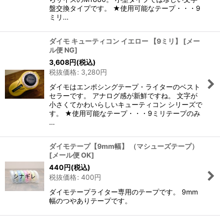
盤交換タイプです。 ★使用可能なテープ・・・9
ミリ…
ダイモ キューティコン イエロー 【9ミリ】
[
メー
ル便 NG
]
3,608
円
(税込)
税抜価格
:
3,280
円
ダイモはエンポシングテープ・ライターのベスト
セラーです。 アナログ感が新鮮ですね。 文字が
小さくてかわいらしいキューティコン シリーズで
す。 ★使用可能なテープ・・・9ミリテープのみ
…
ダイモテープ【9mm幅】 （マシューズテープ）
[
メール便 OK
]
440
円
(税込)
税抜価格
:
400
円
ダイモテープライター専用のテープです。 9mm
幅のつやありテープです。