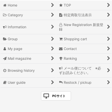
Home
TOP
Category
特定商取引法表示
New Registration 新規登
Information
録
Group
Shopping cart
My page
Contact
Mail magazine
Ranking
メール便について ※必
Browsing history
ずお読みください。
User guide
Restock / pickup
PCサイト