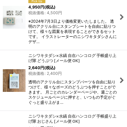
4,950
円
(税込)
税抜価格
:
4,500
円
※2024年7月3日より価格変更いたしました。 透
明のアクリル台にスタンプシートを自由に貼りつ
けて、様々な図案を表現することができるセット
です。 イラストレーターのニシワキタダシさんに
デザ…
ニシワキタダシ×水縞 自在ハンコログ 手帳盛り上
げ隊 どうぶつ
[
メール便 OK
]
2,640
円
(税込)
税抜価格
:
2,400
円
透明のアクリル台にスタンプパーツを自由に貼り
つけて、様々なポーズのどうぶつを押すことがで
きます。 月ごとのカレンダーページや、週ごとの
スケジュールページに押すと、いつもの予定がぐ
ぐっと盛り上がま…
ニシワキタダシ×水縞 自在ハンコログ 手帳盛り上
げ隊 おじさん
[
メール便 OK
]