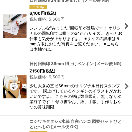
日付回転印 24mm みました
[
メール便 NG
]
6,160
円
(税込)
税抜価格
:
5,600
円
シンプルな"みました"回転印が登場です！ オリジ
ナルの回転印では唯一の24ｍｍサイズ。 きっとお
仕事も気分が上がりますよ。 ※サイズの詳細は５
mm方眼におした写真をご覧ください。 ※こちら
は木軸では…
日付回転印 36mm 胴上げペンギン
[
メール便 NG
]
7,150
円
(税込)
税抜価格
:
6,500
円
少し大きめ直径36mmのオリジナル日付スタンプ
です。 胴上げしているペンギンのイラストがかわ
いいですよ。 こちらの柄は数量限定、無くなり次
第終了です！ 領収書やお手紙、手帳、手作りおや
つの賞味期限…
ニシワキタダシ×水縞 自在ハンコ 図案セット ひと
とたべもの
[
メール便 OK
]