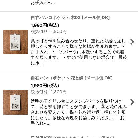
お手入れ- …
自在ハンコポケット 木02
[
メール便 OK
]
1,980
円
(税込)
税抜価格
:
1,800
円
葉っぱと幹を組み合わせたり、重ねたり繰り返し
押したりすることで様々な模様が生まれます。 -
お手入れ- ・ゴムパーツは水洗いすることで粘着
力が戻ります。 ・すぐに使用しない場合は、最後
に水…
自在ハンコポケット 花と蝶
[
メール便 OK
]
1,980
円
(税込)
税抜価格
:
1,800
円
透明のアクリル台にスタンプパーツを貼りつけ
て、花と蝶を押すことができます。 茎と花の組み
合わせを変えたり、蝶と花を繰り返し押して花畑
にしたり。多様な表現をお楽しみください。 -お
手入れ- …