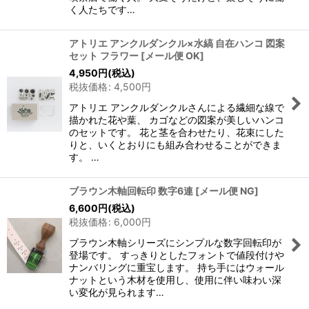
く人たちです…
アトリエ アンクルダンクル×水縞 自在ハンコ 図案
セット フラワー
[
メール便 OK
]
4,950
円
(税込)
税抜価格
:
4,500
円
アトリエ アンクルダンクルさんによる繊細な線で
描かれた花や葉、 カゴなどの図案が美しいハンコ
のセットです。 花と茎を合わせたり、花束にした
りと、いくとおりにも組み合わせることができま
す。 …
ブラウン木軸回転印 数字6連
[
メール便 NG
]
6,600
円
(税込)
税抜価格
:
6,000
円
ブラウン木軸シリーズにシンプルな数字回転印が
登場です。 すっきりとしたフォントで値段付けや
ナンバリングに重宝します。 持ち手にはウォール
ナットという木材を使用し、使用に伴い味わい深
い変化が見られます…