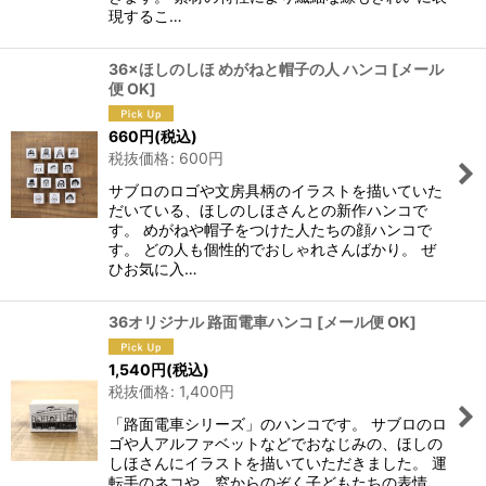
現するこ…
36×ほしのしほ めがねと帽子の人 ハンコ
[
メール
便 OK
]
660
円
(税込)
税抜価格
:
600
円
サブロのロゴや文房具柄のイラストを描いていた
だいている、ほしのしほさんとの新作ハンコで
す。 めがねや帽子をつけた人たちの顔ハンコで
す。 どの人も個性的でおしゃれさんばかり。 ぜ
ひお気に入…
36オリジナル 路面電車ハンコ
[
メール便 OK
]
1,540
円
(税込)
税抜価格
:
1,400
円
「路面電車シリーズ」のハンコです。 サブロのロ
ゴや人アルファベットなどでおなじみの、ほしの
しほさんにイラストを描いていただきました。 運
転手のネコや、窓からのぞく子どもたちの表情