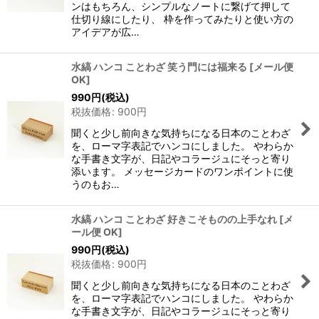
ンはもちろん、シンプルなノートに繋げて押して
仕切り線にしたり、 枠を作ってみたりと使い方の
アイデアが広…
水縞 ハンコ ことわざ 笑う門には福来る
[
メール便
OK
]
990
円
(税込)
税抜価格
:
900
円
聞くと少し前向きな気持ちになる日本のことわざ
を、ローマ字表記でハンコにしました。 やわらか
な手書き文字が、日記やコラージュにそっと寄り
添います。 メッセージカードのワンポイントに使
うのもお…
水縞 ハンコ ことわざ 好きこそものの上手なれ
[
メ
ール便 OK
]
990
円
(税込)
税抜価格
:
900
円
聞くと少し前向きな気持ちになる日本のことわざ
を、ローマ字表記でハンコにしました。 やわらか
な手書き文字が、日記やコラージュにそっと寄り