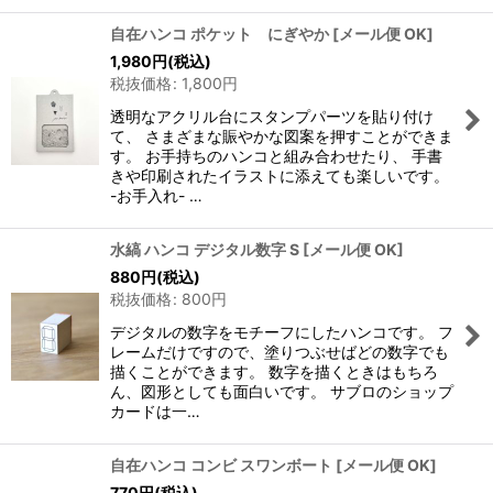
自在ハンコ ポケット にぎやか
[
メール便 OK
]
1,980
円
(税込)
税抜価格
:
1,800
円
透明なアクリル台にスタンプパーツを貼り付け
て、 さまざまな賑やかな図案を押すことができま
す。 お手持ちのハンコと組み合わせたり、 手書
きや印刷されたイラストに添えても楽しいです。
-お手入れ- …
水縞 ハンコ デジタル数字 S
[
メール便 OK
]
880
円
(税込)
税抜価格
:
800
円
デジタルの数字をモチーフにしたハンコです。 フ
レームだけですので、塗りつぶせばどの数字でも
描くことができます。 数字を描くときはもちろ
ん、図形としても面白いです。 サブロのショップ
カードは一…
自在ハンコ コンビ スワンボート
[
メール便 OK
]
770
円
(税込)