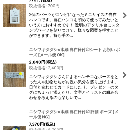
税抜価格
:
700
円
2個のパーツがコンビになったミニサイズの自在
ハンコです。自在ハンコを初めて使ってみたいと
いう方におすすめです！ 透明のアクリル台にスタ
ンプパーツを貼りつけて、様々な図案を押すこと
ができます。持ち手の…
ニシワキタダシ×水縞 自在日付印シート お祝い ポ
ーズ
[
メール便 OK
]
2,640
円
(税込)
税抜価格
:
2,400
円
ニシワキタダシさんによるヘンテコなポーズをと
った人や動物たちがお祝い気分を盛り上げます。
日付と合わせてカードにしたり、プレゼントのタ
グにちょっと添えたり。文字とイラストの組み合
わせを考えるのも楽しいで…
ニシワキタダシ×水縞 自在日付印 評価 ポーズ
[
メ
ール便 NG
]
7,370
円
(税込)
税抜価格
:
6,700
円