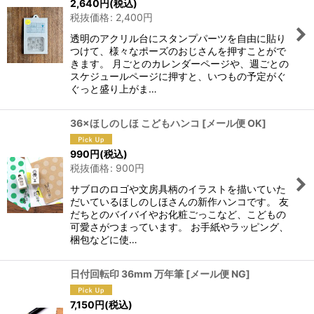
2,640
円
(税込)
税抜価格
:
2,400
円
透明のアクリル台にスタンプパーツを自由に貼り
つけて、様々なポーズのおじさんを押すことがで
きます。 月ごとのカレンダーページや、週ごとの
スケジュールページに押すと、いつもの予定がぐ
ぐっと盛り上がま…
36×ほしのしほ こどもハンコ
[
メール便 OK
]
990
円
(税込)
税抜価格
:
900
円
サブロのロゴや文房具柄のイラストを描いていた
だいているほしのしほさんの新作ハンコです。 友
だちとのバイバイやお化粧ごっこなど、こどもの
可愛さがつまっています。 お手紙やラッピング、
梱包などに使…
日付回転印 36mm 万年筆
[
メール便 NG
]
7,150
円
(税込)