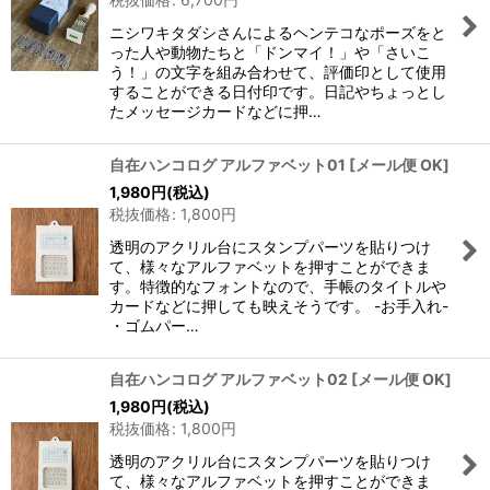
ニシワキタダシさんによるヘンテコなポーズをと
った人や動物たちと「ドンマイ！」や「さいこ
う！」の文字を組み合わせて、評価印として使用
することができる日付印です。日記やちょっとし
たメッセージカードなどに押…
自在ハンコログ アルファベット01
[
メール便 OK
]
1,980
円
(税込)
税抜価格
:
1,800
円
透明のアクリル台にスタンプパーツを貼りつけ
て、様々なアルファベットを押すことができま
す。特徴的なフォントなので、手帳のタイトルや
カードなどに押しても映えそうです。 -お手入れ-
・ゴムパー…
自在ハンコログ アルファベット02
[
メール便 OK
]
1,980
円
(税込)
税抜価格
:
1,800
円
透明のアクリル台にスタンプパーツを貼りつけ
て、様々なアルファベットを押すことができま