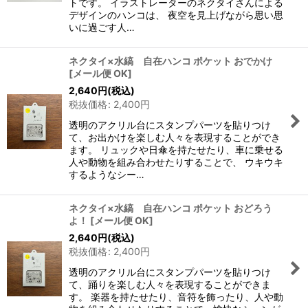
トです。 イラストレーターのネクタイさんによる
デザインのハンコは、 夜空を見上げながら思い思
いに過ごす人…
ネクタイ×水縞 自在ハンコ ポケット おでかけ
[
メール便 OK
]
2,640
円
(税込)
税抜価格
:
2,400
円
透明のアクリル台にスタンプパーツを貼りつけ
て、お出かけを楽しむ人々を表現することができ
ます。 リュックや日傘を持たせたり、車に乗せる
人や動物を組み合わせたりすることで、 ウキウキ
するようなシー…
ネクタイ×水縞 自在ハンコ ポケット おどろう
よ！
[
メール便 OK
]
2,640
円
(税込)
税抜価格
:
2,400
円
透明のアクリル台にスタンプパーツを貼りつけ
て、踊りを楽しむ人々を表現することができま
す。 楽器を持たせたり、音符を飾ったり、人や動