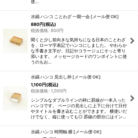
使…
水縞 ハンコ ことわざ 一期一会
[
メール便 OK
]
880
円
(税込)
税抜価格
:
800
円
聞くと少し前向きな気持ちになる日本のことわざ
を、ローマ字表記でハンコにしました。 やわらか
な手書き文字が、日記やコラージュにそっと寄り
添います。 メッセージカードのワンポイントに使
うのもお…
水縞 ハンコ 見出し枠
[
メール便 OK
]
1,100
円
(税込)
税抜価格
:
1,000
円
シンプルなダブルラインの枠に罫線が一本入った
ハンコです。 ページの見出しに上下に分けて日付
やタイトルを書き込むことができます。 横使いだ
けでなく、縦に使っても◎ 罫線の部分にはイン…
水縞 ハンコ 時間軸 横
[
メール便 OK
]