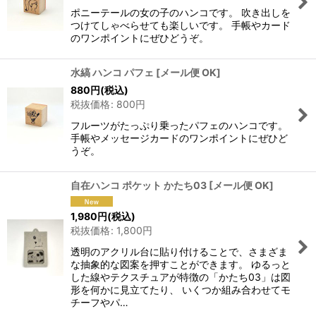
ポニーテールの女の子のハンコです。 吹き出しを
つけてしゃべらせても楽しいです。 手帳やカード
のワンポイントにぜひどうぞ。
水縞 ハンコ パフェ
[
メール便 OK
]
880
円
(税込)
税抜価格
:
800
円
フルーツがたっぷり乗ったパフェのハンコです。
手帳やメッセージカードのワンポイントにぜひど
うぞ。
自在ハンコ ポケット かたち03
[
メール便 OK
]
1,980
円
(税込)
税抜価格
:
1,800
円
透明のアクリル台に貼り付けることで、さまざま
な抽象的な図案を押すことができます。 ゆるっと
した線やテクスチュアが特徴の「かたち03」は図
形を何かに見立てたり、 いくつか組み合わせてモ
チーフやパ…