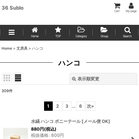
36 Sublo
Cart
My page
Home
TOP
Category
Group
Search
Home
>
文房具
>
ハンコ
ハンコ
表示順変更
閉じる
309
件
表示数
:
1
2
3
...
6
次
»
並び順
:
水縞 ハンコ ポニーテール
[
メール便 OK
]
880
円
(税込)
絞り込む
税抜価格
:
800
円