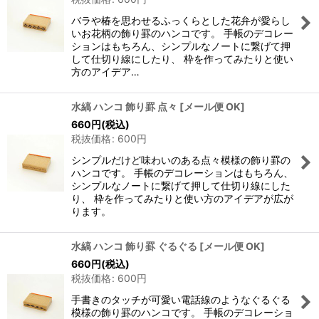
バラや椿を思わせるふっくらとした花弁が愛らし
いお花柄の飾り罫のハンコです。 手帳のデコレー
ションはもちろん、シンプルなノートに繋げて押
して仕切り線にしたり、 枠を作ってみたりと使い
方のアイデア…
水縞 ハンコ 飾り罫 点々
[
メール便 OK
]
660
円
(税込)
税抜価格
:
600
円
シンプルだけど味わいのある点々模様の飾り罫の
ハンコです。 手帳のデコレーションはもちろん、
シンプルなノートに繋げて押して仕切り線にした
り、 枠を作ってみたりと使い方のアイデアが広が
ります。
水縞 ハンコ 飾り罫 ぐるぐる
[
メール便 OK
]
660
円
(税込)
税抜価格
:
600
円
手書きのタッチが可愛い電話線のようなぐるぐる
模様の飾り罫のハンコです。 手帳のデコレーショ