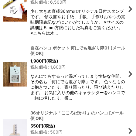
税抜価格
:
6,500
円
少し大きめ直径36mmのオリジナル日付スタンプ
です。 領収書やお手紙、手帳、手作りおやつの賞
味期限表記などにいかがでしょうか。 ※サイズの
詳細は５mm方眼におした写真をご覧ください。
※こちらは木…
自在ハンコ ポケット 何にでも混ざり隊01
[
メール
便 OK
]
1,980
円
(税込)
税抜価格
:
1,800
円
なんにでもするっと混ざってしまう愉快な仲間、
その名も「何にでも混ざり隊」です。 色々なもの
に抱きついたり、寄り添ったり、飛び越えたりし
ます。 お気に入りの他のキャラクターをハンコで
一緒に押したり、模…
36オリジナル「こころばかり」のハンコ
[
メール
便 OK
]
550
円
(税込)
税抜価格
:
500
円