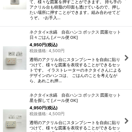
て、様々な図案を押すことができます。 持ち手の
アクリル台も樹脂の印面も透けているので、押し
たい場所に押すことができます。組み合わせてど
うぞ。 -お手入…
ネクタイ×水縞 自在ハンコ ボックス 図案セット
日々ごはん
[
メール便 OK
]
4,950
円
(税込)
税抜価格
:
4,500
円
透明のアクリル台にスタンプシートを自由に貼り
つけて、様々な図案を表現することができるセッ
トです。 イラストレーターのネクタイさんによる
デザインのハンコは、 ごはんのことを考えなが
ら、あれこれ押…
ネクタイ×水縞 自在ハンコ ボックス 図案セット
星を探して
[
メール便 OK
]
4,950
円
(税込)
税抜価格
:
4,500
円
透明のアクリル台にスタンプシートを自由に貼り
つけて、様々な図案を表現することができるセッ