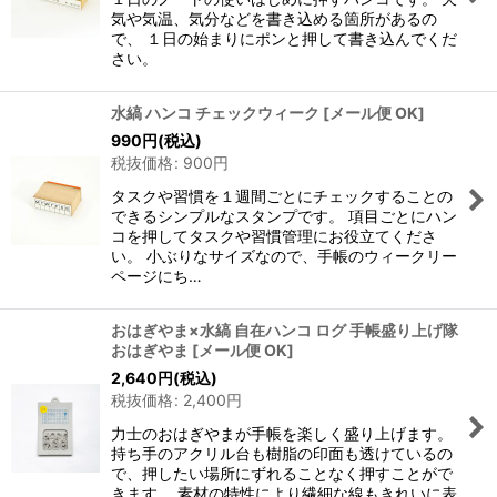
気や気温、気分などを書き込める箇所があるの
で、 １日の始まりにポンと押して書き込んでくだ
さい。
水縞 ハンコ チェックウィーク
[
メール便 OK
]
990
円
(税込)
税抜価格
:
900
円
タスクや習慣を１週間ごとにチェックすることの
できるシンプルなスタンプです。 項目ごとにハン
コを押してタスクや習慣管理にお役立てくださ
い。 小ぶりなサイズなので、手帳のウィークリー
ページにち…
おはぎやま×水縞 自在ハンコ ログ 手帳盛り上げ隊
おはぎやま
[
メール便 OK
]
2,640
円
(税込)
税抜価格
:
2,400
円
力士のおはぎやまが手帳を楽しく盛り上げます。
持ち手のアクリル台も樹脂の印面も透けているの
で、押したい場所にずれることなく押すことがで
きます。 素材の特性により繊細な線もきれいに表