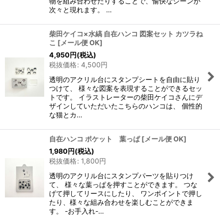
物を組み合わせたりすることで、愉快なシーンが
次々と現れます。 …
柴田ケイコ×水縞 自在ハンコ 図案セット カツラね
こ
[
メール便 OK
]
4,950
円
(税込)
税抜価格
:
4,500
円
透明のアクリル台にスタンプシートを自由に貼り
つけて、 様々な図案を表現することができるセッ
トです。 イラストレーターの柴田ケイコさんにデ
ザインしていただいたこちらのハンコは、 個性的
な猫とカ…
自在ハンコ ポケット 葉っぱ
[
メール便 OK
]
1,980
円
(税込)
税抜価格
:
1,800
円
透明のアクリル台にスタンプパーツを貼りつけ
て、 様々な葉っぱを押すことができます。 つな
げて押してリースにしたり、 ワンポイントで押し
たり、様々な組み合わせを楽しむことができま
す。 -お手入れ-…