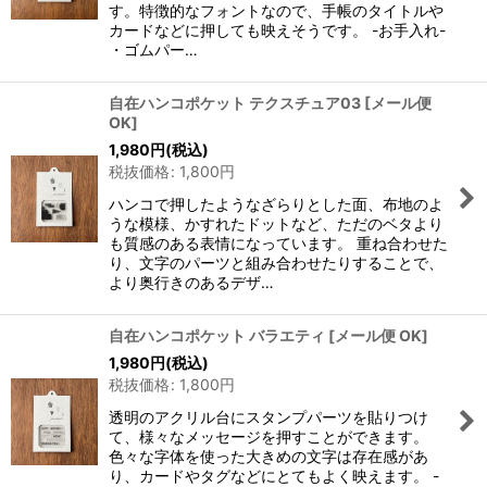
す。特徴的なフォントなので、手帳のタイトルや
カードなどに押しても映えそうです。 -お手入れ-
・ゴムパー…
自在ハンコポケット テクスチュア03
[
メール便
OK
]
1,980
円
(税込)
税抜価格
:
1,800
円
ハンコで押したようなざらりとした面、布地のよ
うな模様、かすれたドットなど、ただのベタより
も質感のある表情になっています。 重ね合わせた
り、文字のパーツと組み合わせたりすることで、
より奥行きのあるデザ…
自在ハンコポケット バラエティ
[
メール便 OK
]
1,980
円
(税込)
税抜価格
:
1,800
円
透明のアクリル台にスタンプパーツを貼りつけ
て、様々なメッセージを押すことができます。
色々な字体を使った大きめの文字は存在感があ
り、カードやタグなどにとてもよく映えます。 -