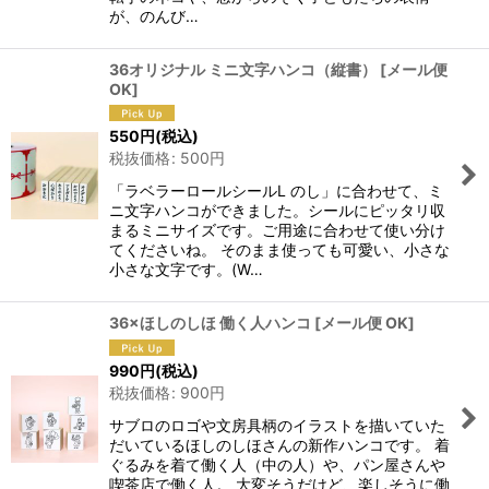
が、のんび…
36オリジナル ミニ文字ハンコ（縦書）
[
メール便
OK
]
550
円
(税込)
税抜価格
:
500
円
「ラベラーロールシールL のし」に合わせて、ミ
ニ文字ハンコができました。シールにピッタリ収
まるミニサイズです。ご用途に合わせて使い分け
てくださいね。 そのまま使っても可愛い、小さな
小さな文字です。(W…
36×ほしのしほ 働く人ハンコ
[
メール便 OK
]
990
円
(税込)
税抜価格
:
900
円
サブロのロゴや文房具柄のイラストを描いていた
だいているほしのしほさんの新作ハンコです。 着
ぐるみを着て働く人（中の人）や、パン屋さんや
喫茶店で働く人。 大変そうだけど、楽しそうに働