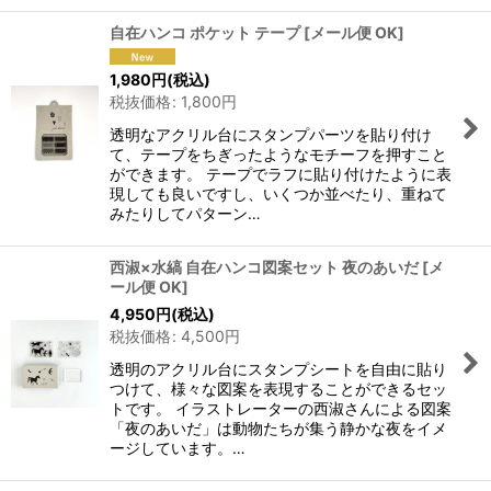
自在ハンコ ポケット テープ
[
メール便 OK
]
1,980
円
(税込)
税抜価格
:
1,800
円
透明なアクリル台にスタンプパーツを貼り付け
て、テープをちぎったようなモチーフを押すこと
ができます。 テープでラフに貼り付けたように表
現しても良いですし、いくつか並べたり、重ねて
みたりしてパターン…
西淑×水縞 自在ハンコ図案セット 夜のあいだ
[
メ
ール便 OK
]
4,950
円
(税込)
税抜価格
:
4,500
円
透明のアクリル台にスタンプシートを自由に貼り
つけて、様々な図案を表現することができるセッ
トです。 イラストレーターの西淑さんによる図案
「夜のあいだ」は動物たちが集う静かな夜をイメ
ージしています。…