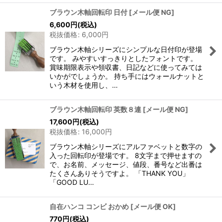
ブラウン木軸回転印 日付
[
メール便 NG
]
6,600
円
(税込)
税抜価格
:
6,000
円
ブラウン木軸シリーズにシンプルな日付印が登場
です。 みやすいすっきりとしたフォントです。
賞味期限表示や領収書、日記などに使ってみては
いかがでしょうか。 持ち手にはウォールナットと
いう木材を使用し、…
ブラウン木軸回転印 英数８連
[
メール便 NG
]
17,600
円
(税込)
税抜価格
:
16,000
円
ブラウン木軸シリーズにアルファベットと数字の
入った回転印が登場です。 8文字まで押せますの
で、お名前、メッセージ、値段、番号など出番は
たくさんありそうですよ。 「THANK YOU」
「GOOD LU…
自在ハンコ コンビ おかめ
[
メール便 OK
]
770
円
(税込)