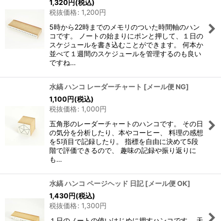
1,320
円
(税込)
税抜価格
:
1,200
円
5時から22時までのメモリのついた時間軸のハン
コです。 ノートの始まりにポンと押して、１日の
スケジュールを書き込むことができます。 何本か
並べて１週間のスケジュールを管理するのも良い
ですね…
水縞 ハンコ レーダーチャート
[
メール便 NG
]
1,100
円
(税込)
税抜価格
:
1,000
円
五角形のレーダーチャートのハンコです。 その日
の気分を分析したり、本やコーヒー、 料理の感想
を5項目で記録したり。 指標を自由に決めて5段
階で評価できるので、 趣味の記録や振り返りに
も…
水縞 ハンコ ページヘッド 日記
[
メール便 OK
]
1,430
円
(税込)
税抜価格
:
1,300
円
１日のノートの使いはじめに押すハンコです。 天