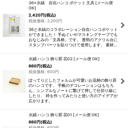
36×水縞 自在ハンコ ポケット 文具
[
メール便
OK
]
2,420
円
(税込)
税抜価格
:
2,200
円
36と水縞のコラボレーション自在ハンコポケット
ができました！ 手ぬぐいやマスキングテープでも
おなじみの「文具柄」です。 透明のアクリル台に
スタンプパーツを貼りつけて使用します。 素材…
水縞 ハンコ 飾り罫 花02
[
メール便 OK
]
660
円
(税込)
税抜価格
:
600
円
ぽってりとしたフォルムが可愛いお花柄の飾り罫
のハンコです。 手帳のデコレーションはもちろ
ん、シンプルなノートに繋げて押して仕切り線に
したり、 枠を作ってみたりと使い方のアイデアが
広がります。
水縞 ハンコ 飾り罫 花01
[
メール便 OK
]
660
円
(税込)
税抜価格
:
600
円