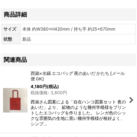
商品詳細
サイズ
本体 約W380×H420mm / 持ち手 約25×670mm
状態
新品
関連商品
西淑×水縞 エコバッグ 夜のあいだ かたち
[
メール
便 OK
]
4,180
円
(税込)
税抜価格
:
3,800
円
西淑さん図案による「自在ハンコ図案セット 夜の
あいだ」より、 鉱物のような幾何学模様をプリン
トしたエコバッグを作りました。 レンガ色のシッ
クな雰囲気の生地に黒い幾何学模様が格好よく、
シンプ…