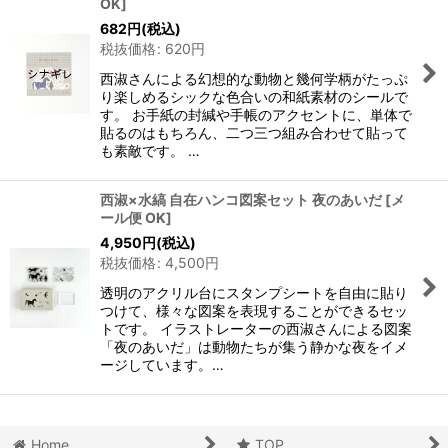
OK
]
682
円
(税込)
税抜価格
:
620
円
西淑さんによる幻想的な動物と幾何学柄がたっぷ
り楽しめるシックな色合いの和紙素材のシールで
す。 お手紙の封緘や手帳のアクセントに、単体で
貼るのはもちろん、二つ三つ組み合わせて貼って
も素敵です。 …
西淑×水縞 自在ハンコ図案セット 夜のあいだ
[
メ
ール便 OK
]
4,950
円
(税込)
税抜価格
:
4,500
円
透明のアクリル台にスタンプシートを自由に貼り
つけて、様々な図案を表現することができるセッ
トです。 イラストレーターの西淑さんによる図案
「夜のあいだ」は動物たちが集う静かな夜をイメ
ージしています。…
Home
TOP