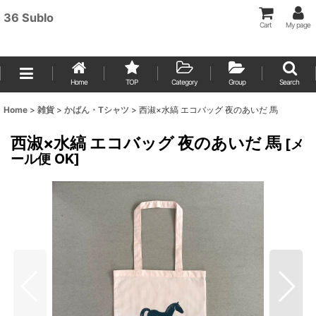
36 Sublo
Cart
My page
Home
TOP
Category
Group
Search
Home
>
雑貨
>
かばん・Tシャツ
>
西淑×水縞 エコバッグ 夜のあいだ 馬
西淑×水縞 エコバッグ 夜のあいだ 馬
[
メ
ール便 OK
]