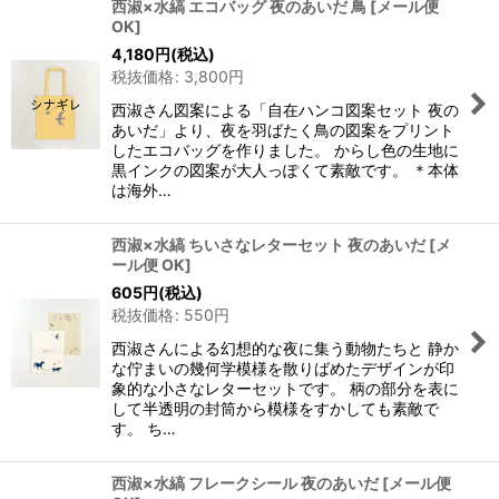
西淑×水縞 エコバッグ 夜のあいだ 鳥
[
メール便
OK
]
4,180
円
(税込)
税抜価格
:
3,800
円
西淑さん図案による「自在ハンコ図案セット 夜の
あいだ」より、夜を羽ばたく鳥の図案をプリント
したエコバッグを作りました。 からし色の生地に
黒インクの図案が大人っぽくて素敵です。 ＊本体
は海外…
西淑×水縞 ちいさなレターセット 夜のあいだ
[
メ
ール便 OK
]
605
円
(税込)
税抜価格
:
550
円
西淑さんによる幻想的な夜に集う動物たちと 静か
な佇まいの幾何学模様を散りばめたデザインが印
象的な小さなレターセットです。 柄の部分を表に
して半透明の封筒から模様をすかしても素敵で
す。 ち…
西淑×水縞 フレークシール 夜のあいだ
[
メール便