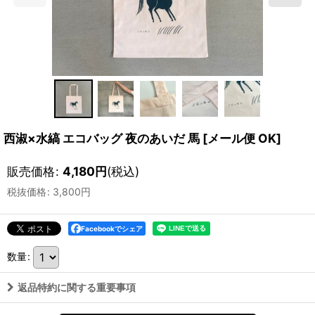
西淑×水縞 エコバッグ 夜のあいだ 馬
[
メール便 OK
]
販売価格
:
4,180
円
(税込)
税抜価格
:
3,800
円
Facebookでシェア
数量
:
返品特約に関する重要事項