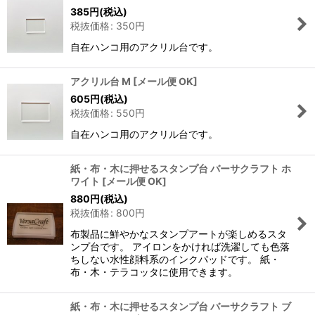
385
円
(税込)
税抜価格
:
350
円
自在ハンコ用のアクリル台です。
アクリル台 M
[
メール便 OK
]
605
円
(税込)
税抜価格
:
550
円
自在ハンコ用のアクリル台です。
紙・布・木に押せるスタンプ台 バーサクラフト ホ
ワイト
[
メール便 OK
]
880
円
(税込)
税抜価格
:
800
円
布製品に鮮やかなスタンプアートが楽しめるスタ
ンプ台です。 アイロンをかければ洗濯しても色落
ちしない水性顔料系のインクパッドです。 紙・
布・木・テラコッタに使用できます。
紙・布・木に押せるスタンプ台 バーサクラフト ブ