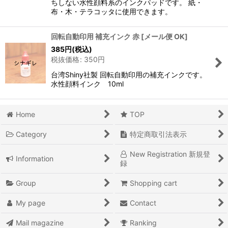
ちしない水性顔料系のインクパッドです。 紙・
布・木・テラコッタに使用できます。
回転自動印用 補充インク 赤
[
メール便 OK
]
385
円
(税込)
税抜価格
:
350
円
台湾Shiny社製 回転自動印用の補充インクです。
水性顔料インク 10ml
Home
TOP
Category
特定商取引法表示
New Registration 新規登
Information
録
Group
Shopping cart
My page
Contact
Mail magazine
Ranking