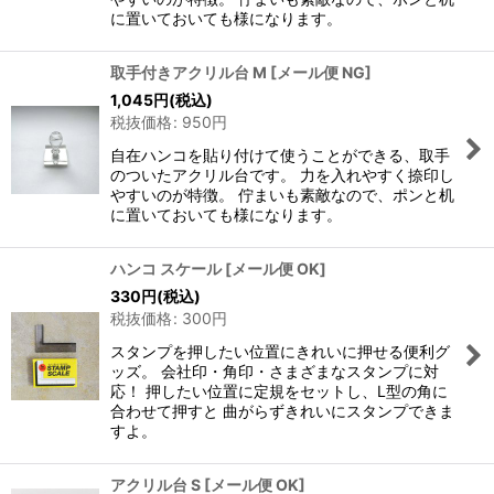
に置いておいても様になります。
取手付きアクリル台 M
[
メール便 NG
]
1,045
円
(税込)
税抜価格
:
950
円
自在ハンコを貼り付けて使うことができる、取手
のついたアクリル台です。 力を入れやすく捺印し
やすいのが特徴。 佇まいも素敵なので、ポンと机
に置いておいても様になります。
ハンコ スケール
[
メール便 OK
]
330
円
(税込)
税抜価格
:
300
円
スタンプを押したい位置にきれいに押せる便利グ
ッズ。 会社印・角印・さまざまなスタンプに対
応！ 押したい位置に定規をセットし、L型の角に
合わせて押すと 曲がらずきれいにスタンプできま
すよ。
アクリル台 S
[
メール便 OK
]