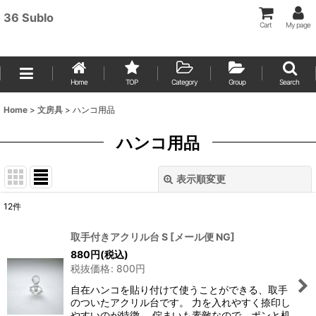
36 Sublo
Cart
My page
Home
TOP
Category
Group
Search
Home
>
文房具
>
ハンコ用品
ハンコ用品
表示順変更
閉じる
12
件
表示数
:
取手付きアクリル台 S
[
メール便 NG
]
880
円
(税込)
並び順
:
税抜価格
:
800
円
自在ハンコを貼り付けて使うことができる、取手
絞り込む
のついたアクリル台です。 力を入れやすく捺印し
やすいのが特徴。 佇まいも素敵なので、ポンと机