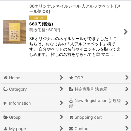
36オリジナル ネイルシール 人アルファベット
[
メ
ール便 OK
]
660
円
(税込)
税抜価格
:
600
円
36オリジナルのネイルシールができました！ こ
ちらは、おなじみの「人アルファベット」柄で
す。 自分やペットの名前やイニシャルを貼って楽
しめます。 推しの名前をならべても◎ マニ…
Home
TOP
Category
特定商取引法表示
New Registration 新規登
Information
録
Group
Shopping cart
My page
Contact