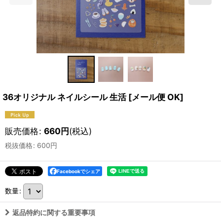
36オリジナル ネイルシール 生活
[
メール便 OK
]
販売価格
:
660
円
(税込)
税抜価格
:
600
円
Facebookでシェア
数量
:
返品特約に関する重要事項