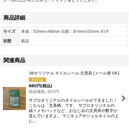
商品詳細
サイズ
本体：50mm×48mm 台紙：91mm×55mm 41片
状態
新品
関連商品
36オリジナル ネイルシール 文房具
[
メール便 OK
]
660
円
(税込)
税抜価格
:
600
円
サブロオリジナルのネイルシールができました！
こちらは「文具柄」です。 サブロオリジナルの
縞々メモパッドなど、おなじみの文房具や数字が
並んでいますよ。 マニキュアやジェルネイルの上
に…