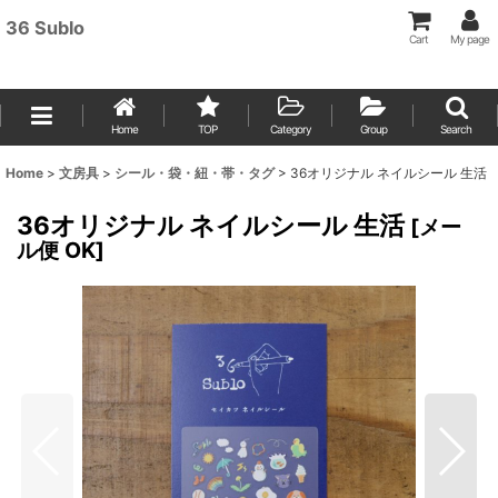
36 Sublo
Cart
My page
Home
TOP
Category
Group
Search
Home
>
文房具
>
シール・袋・紐・帯・タグ
>
36オリジナル ネイルシール 生活
36オリジナル ネイルシール 生活
[
メー
ル便 OK
]