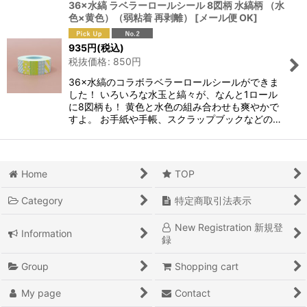
36×水縞 ラベラーロールシール 8図柄 水縞柄 （水
色×黄色）（弱粘着 再剥離）
[
メール便 OK
]
935
円
(税込)
税抜価格
:
850
円
36×水縞のコラボラベラーロールシールができま
した！ いろいろな水玉と縞々が、なんと1ロール
に8図柄も！ 黄色と水色の組み合わせも爽やかで
すよ。 お手紙や手帳、スクラップブックなどの…
Home
TOP
Category
特定商取引法表示
New Registration 新規登
Information
録
Group
Shopping cart
My page
Contact