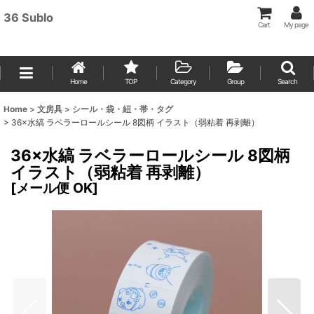
36 Sublo
Cart
My page
Home
TOP
Category
Group
Search
Home
>
文房具
>
シール・袋・紐・帯・タグ
>
36×水縞 ラベラーロールシール 8図柄 イラスト（弱粘着 再剥離）
36×水縞 ラベラーロールシール 8図柄
イラスト（弱粘着 再剥離）
[
メール便 OK
]