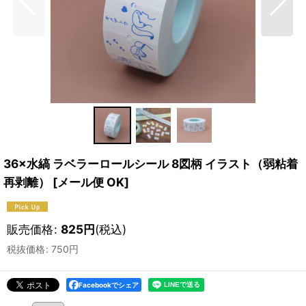
36×水縞 ラベラーロールシール 8図柄 イラスト（弱粘着
再剥離）
[
メール便 OK
]
販売価格
:
825
円
(税込)
税抜価格
:
750
円
Facebookでシェア