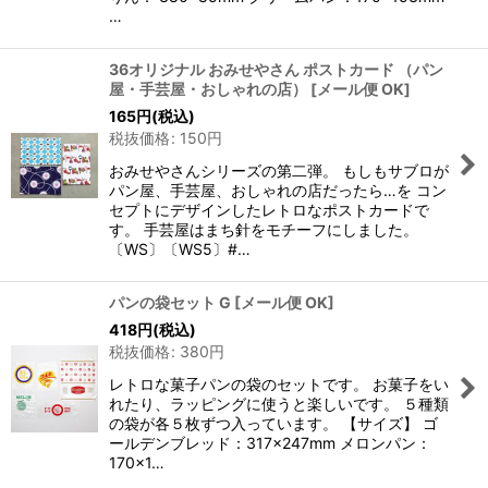
…
36オリジナル おみせやさん ポストカード （パン
屋・手芸屋・おしゃれの店）
[
メール便 OK
]
165
円
(税込)
税抜価格
:
150
円
おみせやさんシリーズの第二弾。 もしもサブロが
パン屋、手芸屋、おしゃれの店だったら…を コン
セプトにデザインしたレトロなポストカードで
す。 手芸屋はまち針をモチーフにしました。
〔WS〕〔WS5〕#…
パンの袋セット G
[
メール便 OK
]
418
円
(税込)
税抜価格
:
380
円
レトロな菓子パンの袋のセットです。 お菓子をい
れたり、ラッピングに使うと楽しいです。 ５種類
の袋が各５枚ずつ入っています。 【サイズ】 ゴ
ールデンブレッド：317×247mm メロンパン：
170×1…