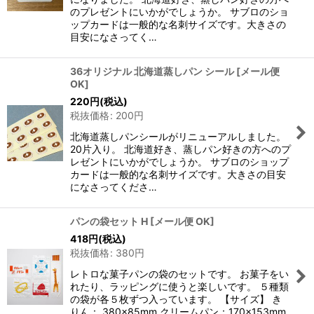
のプレゼントにいかがでしょうか。 サブロのショ
絞り込む
ップカードは一般的な名刺サイズです。大きさの
目安になさってく…
36オリジナル 北海道蒸しパン シール
[
メール便
OK
]
220
円
(税込)
税抜価格
:
200
円
北海道蒸しパンシールがリニューアルしました。
20片入り。 北海道好き、蒸しパン好きの方へのプ
レゼントにいかがでしょうか。 サブロのショップ
カードは一般的な名刺サイズです。大きさの目安
になさってくださ…
パンの袋セット H
[
メール便 OK
]
418
円
(税込)
税抜価格
:
380
円
レトロな菓子パンの袋のセットです。 お菓子をい
れたり、ラッピングに使うと楽しいです。 ５種類
の袋が各５枚ずつ入っています。 【サイズ】 き
りん： 380×85mm クリームパン：170×153mm