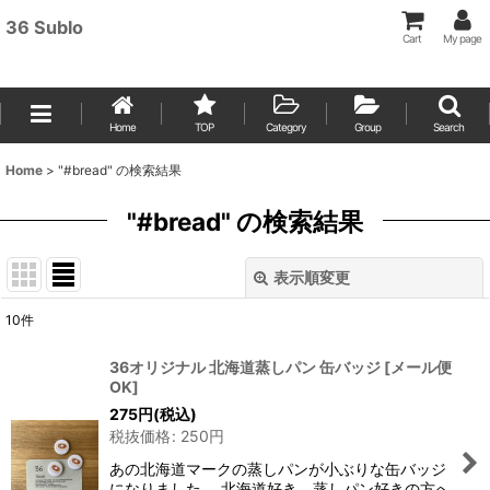
36 Sublo
Cart
My page
Home
TOP
Category
Group
Search
Home
>
"#bread"
の
検索結果
"#bread"
の
検索結果
表示順変更
閉じる
10
件
Search
:
36オリジナル 北海道蒸しパン 缶バッジ
[
メール便
OK
]
表示数
:
275
円
(税込)
税抜価格
:
250
円
並び順
:
あの北海道マークの蒸しパンが小ぶりな缶バッジ
になりました。 北海道好き、蒸しパン好きの方へ