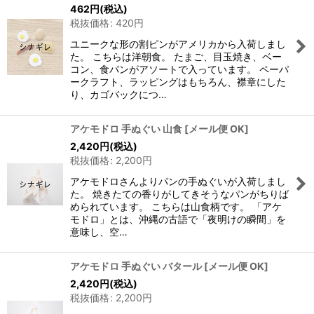
462
円
(税込)
税抜価格
:
420
円
ユニークな形の割ピンがアメリカから入荷しまし
た。 こちらは洋朝食。 たまご、目玉焼き、ベー
コン、食パンがアソートで入っています。 ペーパ
ークラフト、ラッピングはもちろん、襟章にした
り、カゴバックにつ…
アケモドロ 手ぬぐい 山食
[
メール便 OK
]
2,420
円
(税込)
税抜価格
:
2,200
円
アケモドロさんよりパンの手ぬぐいが入荷しまし
た。 焼きたての香りがしてきそうなパンがちりば
められています。 こちらは山食柄です。 「アケ
モドロ」とは、沖縄の古語で「夜明けの瞬間」を
意味し、空…
アケモドロ 手ぬぐい バタール
[
メール便 OK
]
2,420
円
(税込)
税抜価格
:
2,200
円