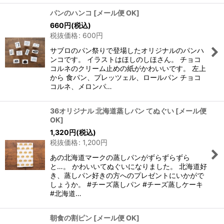
パンのハンコ
[
メール便 OK
]
660
円
(税込)
税抜価格
:
600
円
サブロのパン祭りで登場したオリジナルのパンハ
ンコです。 イラストはほしのしほさん。 チョコ
コルネのクリーム止めの紙がかわいいです。 左上
から 食パン、プレッツェル、ロールパン チョコ
コルネ、メロンパ…
36オリジナル 北海道蒸しパン てぬぐい
[
メール便
OK
]
1,320
円
(税込)
税抜価格
:
1,200
円
あの北海道マークの蒸しパンがずらずらずら
と…。 かわいいてぬぐいになりました。 北海道好
き、蒸しパン好きの方へのプレゼントにいかがで
しょうか。 #チーズ蒸しパン #チーズ蒸しケーキ
#北海道…
朝食の割ピン
[
メール便 OK
]