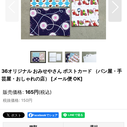
36オリジナル おみせやさん ポストカード （パン屋・手
芸屋・おしゃれの店）
[
メール便 OK
]
販売価格
:
165
円
(税込)
税抜価格
:
150
円
Facebookでシェア
種類
選択