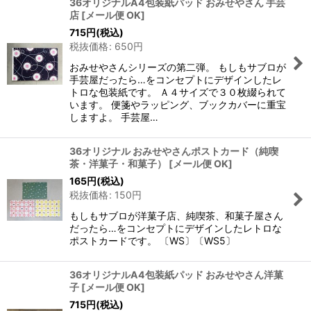
36オリジナルA4包装紙パッド おみせやさん 手芸
店
[
メール便 OK
]
715
円
(税込)
税抜価格
:
650
円
おみせやさんシリーズの第二弾。 もしもサブロが
手芸屋だったら…をコンセプトにデザインしたレ
トロな包装紙です。 Ａ４サイズで３０枚綴られて
います。 便箋やラッピング、ブックカバーに重宝
しますよ。 手芸屋…
36オリジナル おみせやさんポストカード（純喫
茶・洋菓子・和菓子）
[
メール便 OK
]
165
円
(税込)
税抜価格
:
150
円
もしもサブロが洋菓子店、純喫茶、和菓子屋さん
だったら…をコンセプトにデザインしたレトロな
ポストカードです。 〔WS〕〔WS5〕
36オリジナルA4包装紙パッド おみせやさん洋菓
子
[
メール便 OK
]
715
円
(税込)