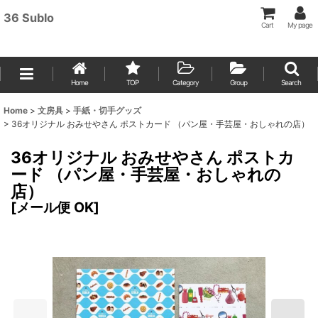
36 Sublo
Cart
My page
Home
TOP
Category
Group
Search
Home
>
文房具
>
手紙・切手グッズ
>
36オリジナル おみせやさん ポストカード （パン屋・手芸屋・おしゃれの店）
36オリジナル おみせやさん ポストカ
ード （パン屋・手芸屋・おしゃれの
店）
[
メール便 OK
]