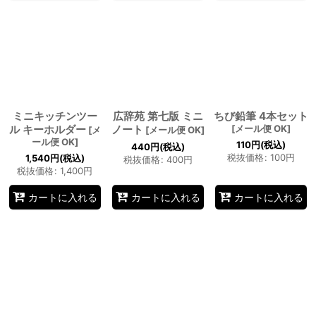
ミニキッチンツー
広辞苑 第七版 ミニ
ちび鉛筆 4本セット
ル キーホルダー
ノート
[
メール便 OK
]
[
メ
[
メール便 OK
]
ール便 OK
]
110
円
(税込)
440
円
(税込)
税抜価格
:
100
円
1,540
円
(税込)
税抜価格
:
400
円
税抜価格
:
1,400
円
カートに入れる
カートに入れる
カートに入れる