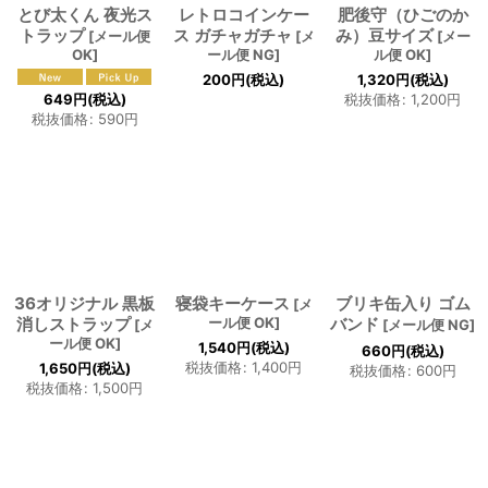
とび太くん 夜光ス
レトロコインケー
肥後守（ひごのか
トラップ
ス ガチャガチャ
み）豆サイズ
[
メール便
[
メ
[
メー
OK
]
ール便 NG
]
ル便 OK
]
200
円
(税込)
1,320
円
(税込)
649
円
(税込)
税抜価格
:
1,200
円
税抜価格
:
590
円
36オリジナル 黒板
寝袋キーケース
ブリキ缶入り ゴム
[
メ
消しストラップ
ール便 OK
]
バンド
[
メ
[
メール便 NG
]
ール便 OK
]
1,540
円
(税込)
660
円
(税込)
税抜価格
:
1,400
円
1,650
円
(税込)
税抜価格
:
600
円
税抜価格
:
1,500
円