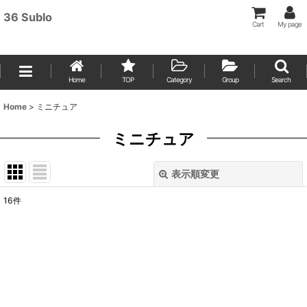
36 Sublo
Cart
My page
Home
TOP
Category
Group
Search
Home
>
ミニチュア
ミニチュア
表示順変更
閉じる
16
件
表示数
:
並び順
:
絞り込む