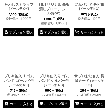
たわしストラップ
36オリジナル 黒板
ゴムバンド チビ箱
[
メール便 OK
]
消しブローチ
[
メール便 NG
]
[
メー
ル便 OK
]
1,100
円
(税込)
187
円
(税込)
税抜価格
:
1,000
円
税抜価格
:
170
円
1,980
円
(税込)
税抜価格
:
1,800
円
オプション選択
オプション選択
カートに入れる
ブリキ缶入り ゴム
ブリキ缶入り ゴム
サブロおじさん 賞
バンド ゴールド缶
バンド シルバー缶
状カード
[
メール便
[
メール便 NG
]
[
メール便 NG
]
OK
]
715
円
(税込)
660
円
(税込)
264
円
(税込)
税抜価格
:
650
円
税抜価格
:
600
円
税抜価格
:
240
円
オプション選択
カートに入れる
カートに入れる