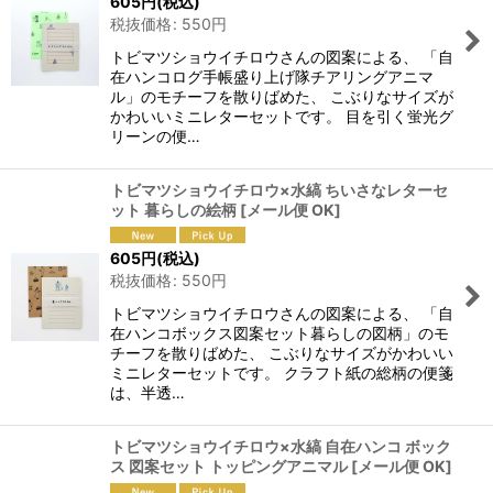
605
円
(税込)
税抜価格
:
550
円
トビマツショウイチロウさんの図案による、 「自
在ハンコログ手帳盛り上げ隊チアリングアニマ
ル」のモチーフを散りばめた、 こぶりなサイズが
かわいいミニレターセットです。 目を引く蛍光グ
リーンの便…
トビマツショウイチロウ×水縞 ちいさなレターセ
ット 暮らしの絵柄
[
メール便 OK
]
605
円
(税込)
税抜価格
:
550
円
トビマツショウイチロウさんの図案による、 「自
在ハンコボックス図案セット暮らしの図柄」のモ
チーフを散りばめた、 こぶりなサイズがかわいい
ミニレターセットです。 クラフト紙の総柄の便箋
は、半透…
トビマツショウイチロウ×水縞 自在ハンコ ボック
ス 図案セット トッピングアニマル
[
メール便 OK
]