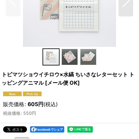
トビマツショウイチロウ×水縞 ちいさなレターセット ト
ッピングアニマル
[
メール便 OK
]
販売価格
:
605
円
(税込)
税抜価格
:
550
円
Facebookでシェア