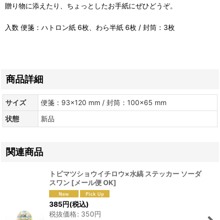
贈り物に添えたり、ちょっとしたお手紙にぜひどうぞ。
入数 便箋：ハトロン紙 6枚、わら半紙 6枚 / 封筒：3枚
商品詳細
サイズ
便箋：93×120 mm / 封筒：100×65 mm
状態
新品
関連商品
トビマツショウイチロウ×水縞 ステッカー ソーダ
スワン
[
メール便 OK
]
385
円
(税込)
税抜価格
:
350
円