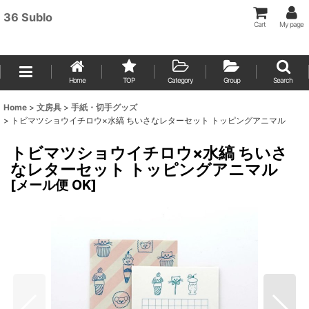
36 Sublo
Cart
My page
Home
TOP
Category
Group
Search
Home
>
文房具
>
手紙・切手グッズ
>
トビマツショウイチロウ×水縞 ちいさなレターセット トッピングアニマル
トビマツショウイチロウ×水縞 ちいさ
なレターセット トッピングアニマル
[
メール便 OK
]