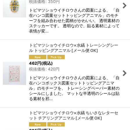
税抜価格
:
350
円
トビマツショウイチロウさんの図案による、 「自
在ハンコ図案セットトッピングアニマル」のモチ
ーフを組み合わせた図柄がかわいい、 透明素材の
ステッカーです。 透明なので、貼る素材によって
表情が変…
トビマツショウイチロウ×水縞 トレーシングシー
ル トッピングアニマル
[
メール便 OK
]
462
円
(税込)
税抜価格
:
420
円
トビマツショウイチロウさんの図案による、 「自
在ハンコボックス図案セットトッピングアニマ
ル」のモチーフを、 トレーシングペーパー素材の
シールにしました。 マットな半透明のシールは貼
る素材を邪…
トビマツショウイチロウ×水縞 ちいさなレターセ
ット チアリングアニマル
[
メール便 OK
]