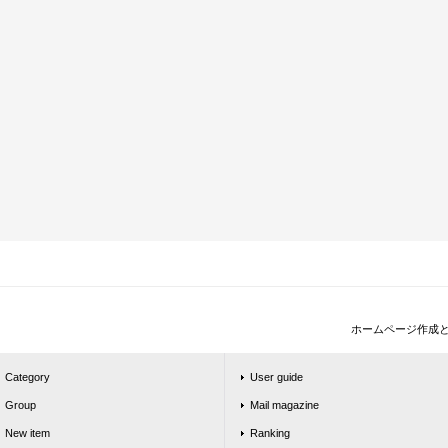
ホームページ作成
Category
User guide
Group
Mail magazine
New item
Ranking