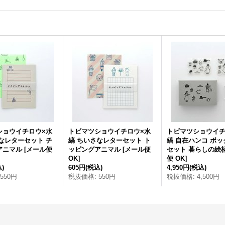
ショウイチロウ×水
トビマツショウイチロウ×水
トビマツショウイチ
なレターセット チ
縞 ちいさなレターセット ト
縞 自在ハンコ ボッ
アニマル
[
メール便
ッピングアニマル
[
メール便
セット 暮らしの絵
OK
]
便 OK
]
)
605円
(税込)
4,950円
(税込)
550円
税抜価格
:
550円
税抜価格
:
4,500円