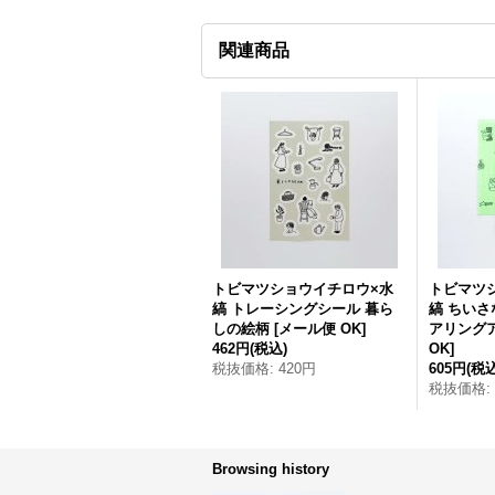
関連商品
トビマツショウイチロウ×水
トビマツ
縞 トレーシングシール 暮ら
縞 ちいさ
しの絵柄
[
メール便 OK
]
アリング
462円
(税込)
OK
]
税抜価格
:
420円
605円
(税込
税抜価格
:
Browsing history