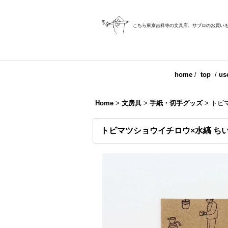
こちら東京吉祥寺の文具店、サブロのお買い
home
/
top
/
us
Home
>
文房具
>
手紙・切手グッズ
>
トビ
トビマツショウイチロウ×水縞 ち