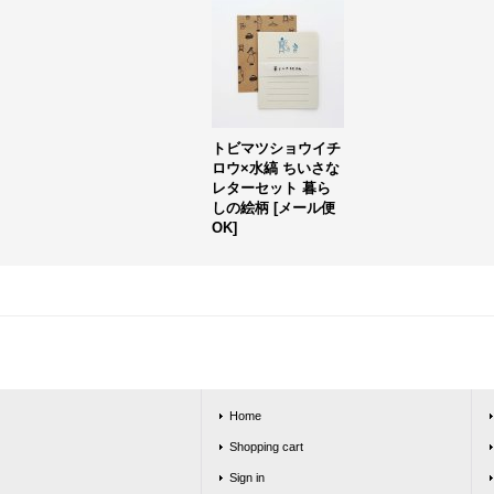
トビマツショウイチ
ロウ×水縞 ちいさな
レターセット 暮ら
しの絵柄
[
メール便
OK
]
Home
Shopping cart
Sign in