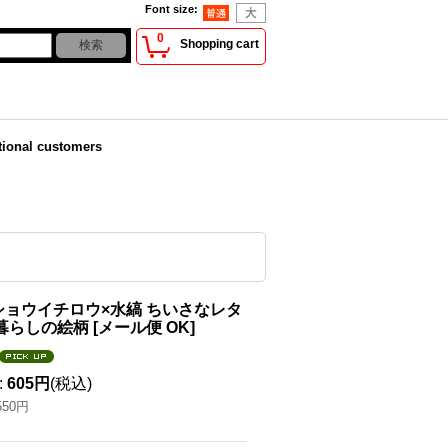
Font size
:
0
Shopping cart
tional customers
ショウイチロウ×水縞 ちいさなレタ
暮らしの絵柄
[
メール便 OK
]
:
605円
(税込)
550円