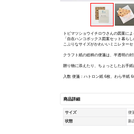
トビマツショウイチロウさんの図案によ
「自在ハンコボックス図案セット暮らし
こぶりなサイズがかわいいミニレターセ
クラフト紙の総柄の便箋は、半透明の封
贈り物に添えたり、ちょっとしたお手紙
入数 便箋：ハトロン紙 6枚、わら半紙 6枚
商品詳細
サイズ
便箋
状態
新