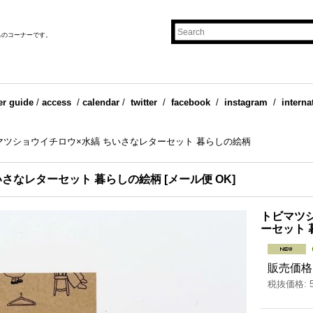
ものコーナーです。
er guide
/
access
/
calendar
/
twitter
/
facebook
/
instagram
/
interna
マツショウイチロウ×水縞 ちいさなレターセット 暮らしの絵柄
いさなレターセット 暮らしの絵柄
[
メール便 OK
]
トビマツ
ーセット 
販売価格
税抜価格
: