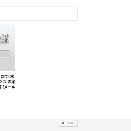
ロウ×水
クス 図案
柄
[
メール
Reset