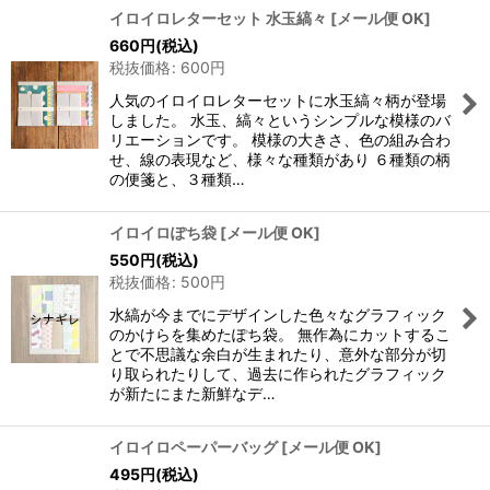
イロイロレターセット 水玉縞々
[
メール便 OK
]
660
円
(税込)
税抜価格
:
600
円
人気のイロイロレターセットに水玉縞々柄が登場
しました。 水玉、縞々というシンプルな模様のバ
リエーションです。 模様の大きさ、色の組み合わ
せ、線の表現など、様々な種類があり ６種類の柄
の便箋と、３種類…
イロイロぽち袋
[
メール便 OK
]
550
円
(税込)
税抜価格
:
500
円
水縞が今までにデザインした色々なグラフィック
のかけらを集めたぽち袋。 無作為にカットするこ
とで不思議な余白が生まれたり、意外な部分が切
り取られたりして、過去に作られたグラフィック
が新たにまた新鮮なデ…
イロイロペーパーバッグ
[
メール便 OK
]
495
円
(税込)