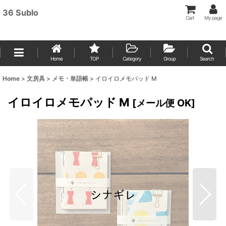
36 Sublo
Cart
My page
Home
TOP
Category
Group
Search
Home
>
文房具
>
メモ・単語帳
>
イロイロメモパッド M
イロイロメモパッド M
[
メール便 OK
]