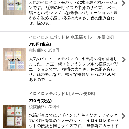
人気のイロイロメモパッドの水玉縞々柄バージョ
ンです。 従来のMサイズの半分のサイズ。 水玉、
縞々というシンプルな模様のバリエーションの豊
かさを改めて感じ 模様の大きさ、色の組み合わ
せ、線の表…
イロイロメモパッド M 水玉縞々
[
メール便 OK
]
715
円
(税込)
税抜価格
:
650
円
人気のイロイロメモパッドに水玉縞々柄が登場し
ました。 水玉、縞々というシンプルな模様のバリ
エーションです。 模様の大きさ、色の組み合わ
せ、線の表現など、様々な種類が たっぷり50枚
あるので、…
イロイロメモパッド L
[
メール便 OK
]
770
円
(税込)
税抜価格
:
700
円
水縞が今までにデザインした色々なグラフィック
のかけらを集めたメモパッド。 イロイロレターセ
ットの便箋と同じサイズです。 無作為にカットす