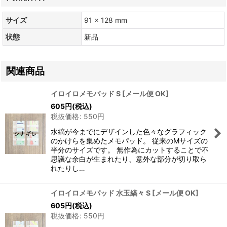
サイズ
91 × 128 mm
状態
新品
関連商品
イロイロメモパッド S
[
メール便 OK
]
605
円
(税込)
税抜価格
:
550
円
水縞が今までにデザインした色々なグラフィック
のかけらを集めたメモパッド。 従来のMサイズの
半分のサイズです。 無作為にカットすることで不
思議な余白が生まれたり、意外な部分が切り取ら
れたりし…
イロイロメモパッド 水玉縞々 S
[
メール便 OK
]
605
円
(税込)
税抜価格
:
550
円