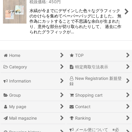
税抜価格
:
450
円
水縞が今までにデザインした色々なグラフィック
のかけらを集めてペーパーバッグにしました。 無
作為にカットすることで不思議な余白が生まれた
り、意外な部分が切り取られたりして、 過去に作
られたグラフィックが…
Home
TOP
Category
特定商取引法表示
New Registration 新規登
Information
録
Group
Shopping cart
My page
Contact
Mail magazine
Ranking
メール便について ※必