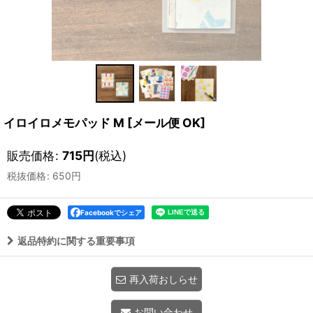
イロイロメモパッド M
[
メール便 OK
]
販売価格
:
715
円
(税込)
税抜価格
:
650
円
Facebookでシェア
返品特約に関する重要事項
再入荷おしらせ
お問い合わせ