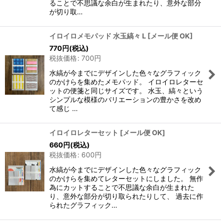
ることで不思議な余白が生まれたり、意外な部分
が切り取…
イロイロメモパッド 水玉縞々 L
[
メール便 OK
]
770
円
(税込)
税抜価格
:
700
円
水縞が今までにデザインした色々なグラフィック
のかけらを集めたメモパッド。 イロイロレターセ
ットの便箋と同じサイズです。 水玉、縞々という
シンプルな模様のバリエーションの豊かさを改め
て感じ …
イロイロレターセット
[
メール便 OK
]
660
円
(税込)
税抜価格
:
600
円
水縞が今までにデザインした色々なグラフィック
のかけらを集めてレターセットにしました。 無作
為にカットすることで不思議な余白が生まれた
り、意外な部分が切り取られたりして、 過去に作
られたグラフィック…