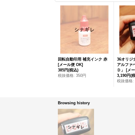
回転自動印用 補充インク 赤
36オリジ
[
メール便 OK
]
アルファ
385円
(税込)
Ｄ」
[
メー
税抜価格
:
350円
3,190円
(
税抜価格
:
Browsing history