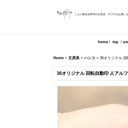
こちら東京吉祥寺の文具店、サブロのお買い
home
/
top
/
us
Home
>
文房具
>
ハンコ
>
36オリジナル 
36オリジナル 回転自動印 人アル