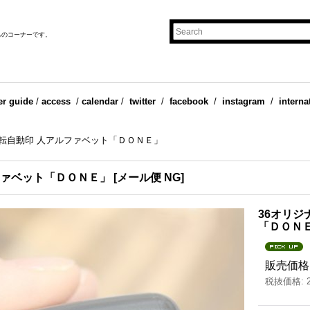
ものコーナーです。
er guide
/
access
/
calendar
/
twitter
/
facebook
/
instagram
/
interna
回転自動印 人アルファベット「ＤＯＮＥ」
ファベット「ＤＯＮＥ」
[
メール便 NG
]
36オリジ
「ＤＯＮ
販売価格
税抜価格
: