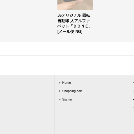
36オリジナル 回転
自動印 人アルファ
ベット「ＤＯＮＥ」
[
メール便 NG
]
Home
Shopping cart
Sign in