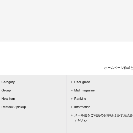
ホームページ作成
Category
User guide
Group
Mail magazine
New item
Ranking
Restock / pickup
Information
メール便をご利用のお客様は必ずお読み
ください