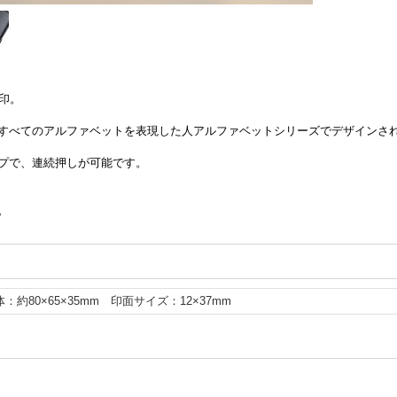
印。
すべてのアルファベットを表現した人アルファベットシリーズでデザインさ
プで、連続押しが可能です。
。
体：約80×65×35mm 印面サイズ：12×37mm