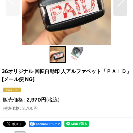
36オリジナル 回転自動印 人アルファベット「ＰＡＩＤ」
[
メール便 NG
]
販売価格
:
2,970
円
(税込)
税抜価格
:
2,700
円
Facebookでシェア