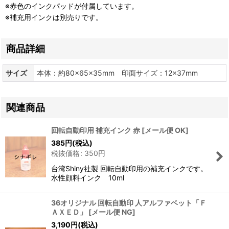
※赤色のインクパッドが付属しています。
※補充用インクは別売りです。
商品詳細
サイズ
本体：約80×65×35mm 印面サイズ：12×37mm
関連商品
回転自動印用 補充インク 赤
[
メール便 OK
]
385
円
(税込)
税抜価格
:
350
円
台湾Shiny社製 回転自動印用の補充インクです。
水性顔料インク 10ml
36オリジナル 回転自動印 人アルファベット「Ｆ
ＡＸＥＤ」
[
メール便 NG
]
3,190
円
(税込)