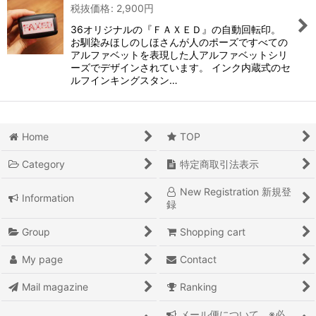
税抜価格
:
2,900
円
36オリジナルの『ＦＡＸＥＤ』の自動回転印。
お馴染みほしのしほさんが人のポーズですべての
アルファベットを表現した人アルファベットシリ
ーズでデザインされています。 インク内蔵式のセ
ルフインキングスタン…
Home
TOP
Category
特定商取引法表示
New Registration 新規登
Information
録
Group
Shopping cart
My page
Contact
Mail magazine
Ranking
メール便について ※必