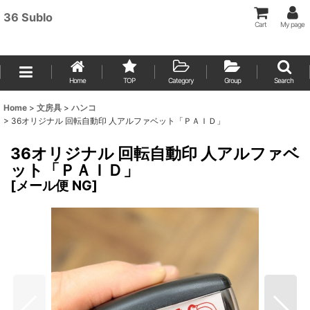
36 Sublo
Cart
My page
Home
TOP
Category
Group
Search
Home
>
文房具
>
ハンコ
>
36オリジナル 回転自動印 人アルファベット「ＰＡＩＤ」
36オリジナル 回転自動印 人アルファベ
ット「ＰＡＩＤ」
[
メール便 NG
]