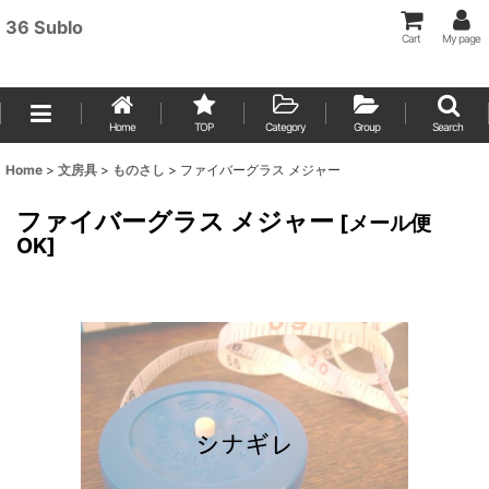
36 Sublo
Cart
My page
Home
TOP
Category
Group
Search
Home
>
文房具
>
ものさし
>
ファイバーグラス メジャー
ファイバーグラス メジャー
[
メール便
OK
]