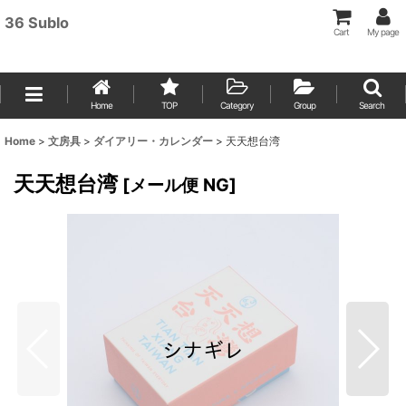
36 Sublo
Cart
My page
Home
TOP
Category
Group
Search
Home
>
文房具
>
ダイアリー・カレンダー
>
天天想台湾
天天想台湾
[
メール便 NG
]