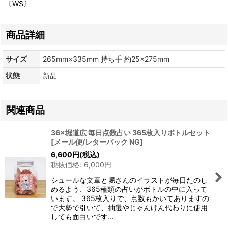
〔WS〕
商品詳細
サイズ
265mm×335mm 持ち手 約25×275mm
状態
新品
関連商品
36×堀道広 毎日点数占い 365枚入りボトルセット
[
メール便/レターパック NG
]
6,600
円
(税込)
税抜価格
:
6,000
円
シュールな文章と堀さんのイラストが毎日たのし
めるよう、365種類の占いがボトルの中に入って
います。 365枚入りで、点数もかいてありますの
で大勢で引いて、抽選やじゃんけん代わりに使用
しても面白いです…