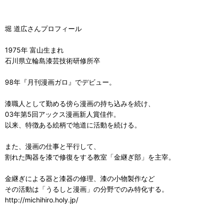
堀 道広さんプロフィール
1975年 富山生まれ
石川県立輪島漆芸技術研修所卒
98年『月刊漫画ガロ』でデビュー。
漆職人として勤める傍ら漫画の持ち込みを続け、
03年第5回アックス漫画新人賞佳作。
以来、特徴ある絵柄で地道に活動を続ける。
また、漫画の仕事と平行して、
割れた陶器を漆で修復をする教室「金継ぎ部」を主宰。
金継ぎによる器と漆器の修理、漆の小物製作など
その活動は「うるしと漫画」の分野でのみ特化する。
http://michihiro.holy.jp/