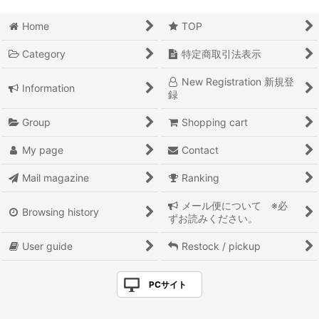
Home
TOP
Category
特定商取引法表示
New Registration 新規登
Information
録
Group
Shopping cart
My page
Contact
Mail magazine
Ranking
メール便について ※必
Browsing history
ずお読みください。
User guide
Restock / pickup
PCサイト