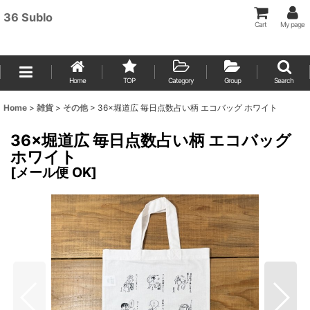
36 Sublo
Cart
My page
Home
TOP
Category
Group
Search
Home
>
雑貨
>
その他
>
36×堀道広 毎日点数占い柄 エコバッグ ホワイト
36×堀道広 毎日点数占い柄 エコバッグ
ホワイト
[
メール便 OK
]