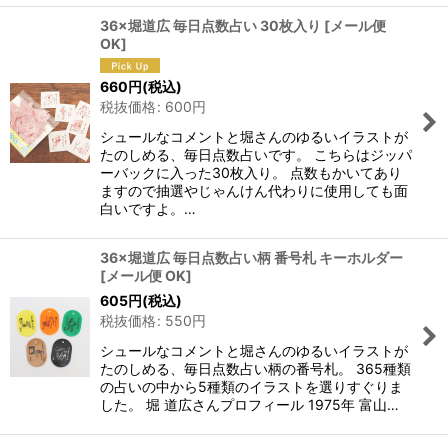
36×堀道広 毎日点数占い 30枚入り
[
メール便
OK
]
660
円
(税込)
税抜価格
:
600
円
シュールなコメントと堀さんのゆるいイラストが
たのしめる、毎日点数占いです。 こちらはジッパ
ーバックに入った30枚入り。 点数もかいてあり
ますので抽選やじゃんけん代わりに使用しても面
白いですよ。…
36×堀道広 毎日点数占い柄 番号札 キーホルダー
[
メール便 OK
]
605
円
(税込)
税抜価格
:
550
円
シュールなコメントと堀さんのゆるいイラストが
たのしめる、毎日点数占い柄の番号札。 365種類
の占いの中から5種類のイラストを選りすぐりま
した。 堀 道広さんプロフィール 1975年 富山…