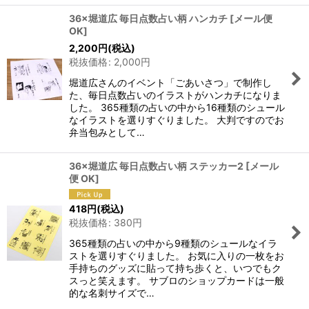
36×堀道広 毎日点数占い柄 ハンカチ
[
メール便
OK
]
2,200
円
(税込)
税抜価格
:
2,000
円
堀道広さんのイベント「ごあいさつ」で制作し
た、毎日点数占いのイラストがハンカチになりま
した。 365種類の占いの中から16種類のシュール
なイラストを選りすぐりました。 大判ですのでお
弁当包みとして…
36×堀道広 毎日点数占い柄 ステッカー2
[
メール
便 OK
]
418
円
(税込)
税抜価格
:
380
円
365種類の占いの中から9種類のシュールなイラ
ストを選りすぐりました。 お気に入りの一枚をお
手持ちのグッズに貼って持ち歩くと、いつでもク
スっと笑えます。 サブロのショップカードは一般
的な名刺サイズで…