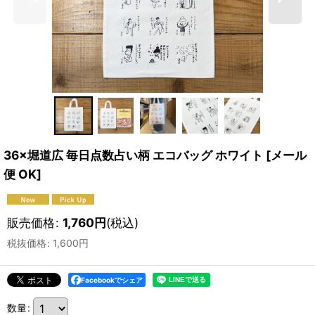
36×堀道広 毎日点数占い柄 エコバッグ ホワイト
[
メール
便 OK
]
販売価格
:
1,760
円
(税込)
税抜価格
:
1,600
円
Facebookでシェア
数量
: