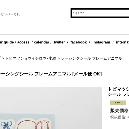
ものコーナーです。
er guide
/
access
/
calendar
/
twitter
/
facebook
/
instagram
/
interna
グ
>
トビマツショウイチロウ×水縞 トレーシングシール フレームアニマル
レーシングシール フレームアニマル
[
メール便 OK
]
トビマツ
シール フ
販売価格
税抜価格
: