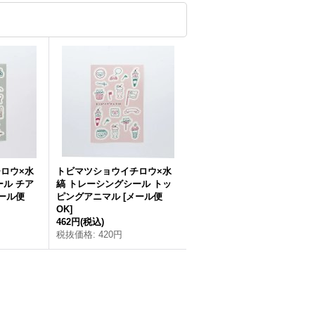
ロウ×水
トビマツショウイチロウ×水
ール チア
縞 トレーシングシール トッ
ール便
ピングアニマル
[
メール便
OK
]
462円
(税込)
税抜価格
:
420円