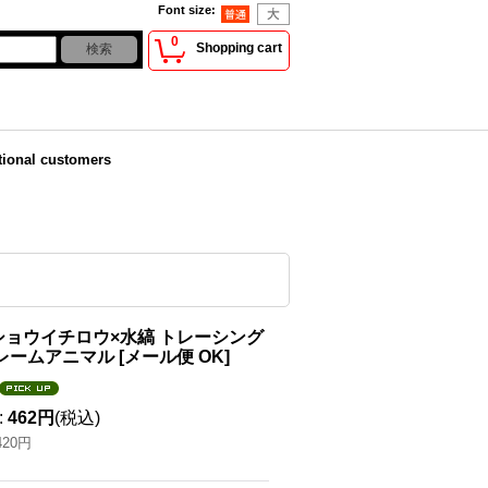
Font size
:
0
Shopping cart
tional customers
ショウイチロウ×水縞 トレーシング
レームアニマル
[
メール便 OK
]
:
462円
(税込)
420円