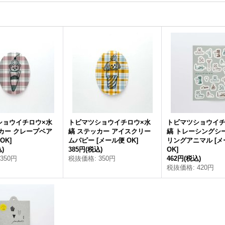
ショウイチロウ×水
トビマツショウイチロウ×水
トビマツショウイチ
カー クレープベア
縞 ステッカー アイスクリー
縞 トレーシングシ
OK
]
ムパピー
[
メール便 OK
]
リングアニマル
[
メ
)
385円
(税込)
OK
]
350円
税抜価格
:
350円
462円
(税込)
税抜価格
:
420円