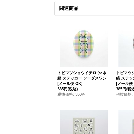
関連商品
トビマツショウイチロウ×水
トビマツ
縞 ステッカー ソーダスワン
縞 ステッ
[
メール便 OK
]
[
メール便 
385円
(税込)
385円
(税込
税抜価格
:
350円
税抜価格
: