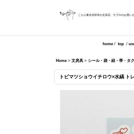
こちら東京吉祥寺の文具店、サブロのお買い
home
/
top
/
us
Home
>
文房具
>
シール・袋・紐・帯・タ
トビマツショウイチロウ×水縞 ト