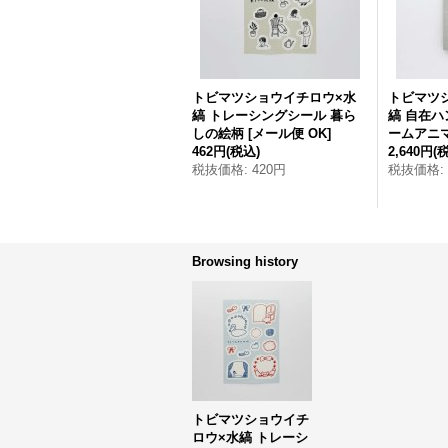
トビマツショウイチロウ×水
トビマツ
縞 トレーシングシール 暮ら
縞 自在ハ
しの絵柄
[
メール便 OK
]
ームアニ
462円
(税込)
2,640円
(
税抜価格
:
420円
税抜価格
:
Browsing history
トビマツショウイチ
ロウ×水縞 トレーシ