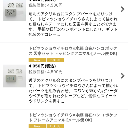
税抜価格
:
4,500
円
透明のアクリル台にスタンプパーツを貼りつけ
て、 トビマツショウイチロウさんによって描かれ
た暮らしをテーマにした図案を押すことができま
す。 手帳や日記のワンポイントにしたり、ギフト
包装のデコレー…
トビマツショウイチロウ×水縞 自在ハンコ ボック
ス 図案セット トッピングアニマル
[
メール便 OK
]
4,950
円
(税込)
税抜価格
:
4,500
円
透明のアクリル台にスタンプパーツを貼りつけ
て、 トビマツショウイチロウさんによって描かれ
たパーツを組み合わせ、 スワンが浮かんだソーダ
やベアが巻かれたクレープなど、愉快なスイーツ
やドリンクを押すこ…
トビマツショウイチロウ×水縞 自在ハンコ ポケッ
ト フレームアニマル
[
メール便 OK
]