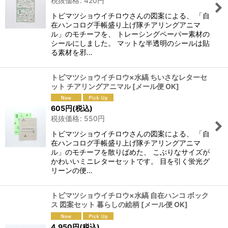
税抜価格
:
420
円
トビマツショウイチロウさんの図案による、 「自
在ハンコログ手帳盛り上げ隊チアリングアニマ
ル」のモチーフを、 トレーシングペーパー素材の
シールにしました。 マットな半透明のシールは貼
る素材を邪…
トビマツショウイチロウ×水縞 ちいさなレターセ
ット チアリングアニマル
[
メール便 OK
]
605
円
(税込)
税抜価格
:
550
円
トビマツショウイチロウさんの図案による、 「自
在ハンコログ手帳盛り上げ隊チアリングアニマ
ル」のモチーフを散りばめた、 こぶりなサイズが
かわいいミニレターセットです。 目を引く蛍光グ
リーンの便…
トビマツショウイチロウ×水縞 自在ハンコ ボック
ス 図案セット 暮らしの絵柄
[
メール便 OK
]
4,950
円
(税込)