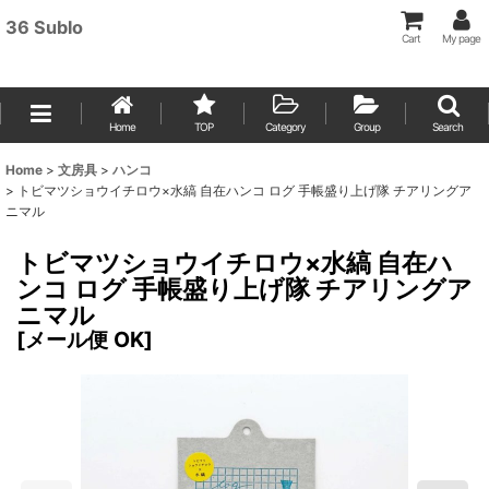
36 Sublo
Cart
My page
Home
TOP
Category
Group
Search
Home
>
文房具
>
ハンコ
>
トビマツショウイチロウ×水縞 自在ハンコ ログ 手帳盛り上げ隊 チアリングア
ニマル
トビマツショウイチロウ×水縞 自在ハ
ンコ ログ 手帳盛り上げ隊 チアリングア
ニマル
[
メール便 OK
]