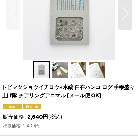
トビマツショウイチロウ×水縞 自在ハンコ ログ 手帳盛り
上げ隊 チアリングアニマル
[
メール便 OK
]
販売価格
:
2,640
円
(税込)
税抜価格
:
2,400
円