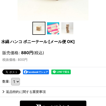
水縞 ハンコ ポニーテール
[
メール便 OK
]
販売価格
:
880
円
(税込)
税抜価格
:
800
円
Facebookでシェア
数量
:
返品特約に関する重要事項