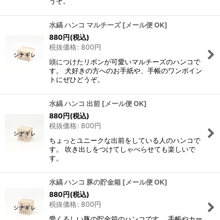
うぞ。
水縞 ハンコ マルチーズ
[
メール便 OK
]
880
円
(税込)
税抜価格
:
800
円
頭につけたリボンが可愛いマルチーズのハンコで
す。 犬好きの方へのお手紙や、手帳のワンポイン
トにぜひどうぞ。
水縞 ハンコ 出前
[
メール便 OK
]
880
円
(税込)
税抜価格
:
800
円
ちょっとユニークな出前をしている人のハンコで
す。 吹き出しをつけてしゃべらせても楽しいで
す。
水縞 ハンコ 豚の貯金箱
[
メール便 OK
]
880
円
(税込)
税抜価格
:
800
円
愛くるしい豚の貯金箱のハンコです。 手帳やカー