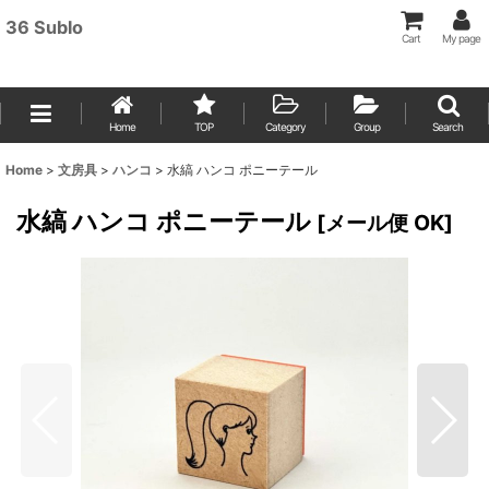
36 Sublo
Cart
My page
Home
TOP
Category
Group
Search
Home
>
文房具
>
ハンコ
>
水縞 ハンコ ポニーテール
水縞 ハンコ ポニーテール
[
メール便 OK
]