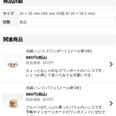
商品詳細
サイズ
25 × 25 mm H25 mm (印面 約 20 × 18.5 mm)
状態
新品
関連商品
水縞 ハンコ スワンボート
[
メール便 OK
]
880
円
(税込)
税抜価格
:
800
円
ちょっとおしゃれなスワンボートのハンコです。
いくつか押して並べてみても可愛いです。
水縞 ハンコ パフェ
[
メール便 OK
]
880
円
(税込)
税抜価格
:
800
円
フルーツがたっぷり乗ったパフェのハンコです。
手帳やメッセージカードのワンポイントにぜひど