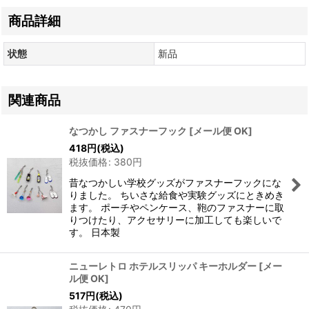
商品詳細
状態
新品
関連商品
なつかし ファスナーフック
[
メール便 OK
]
418
円
(税込)
税抜価格
:
380
円
昔なつかしい学校グッズがファスナーフックにな
りました。 ちいさな給食や実験グッズにときめき
ます。 ポーチやペンケース、鞄のファスナーに取
りつけたり、アクセサリーに加工しても楽しいで
す。 日本製
ニューレトロ ホテルスリッパ キーホルダー
[
メー
ル便 OK
]
517
円
(税込)