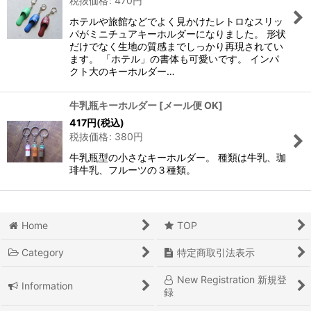
税抜価格
:
470
円
ホテルや旅館などでよく見かけたレトロなスリッ
パがミニチュアキーホルダーになりました。 形状
だけでなく生地の質感までしっかり再現されてい
ます。 「ホテル」の書体も可愛いです。 インパ
クト大のキーホルダー…
牛乳瓶キーホルダー
[
メール便 OK
]
417
円
(税込)
税抜価格
:
380
円
牛乳瓶型の小さなキーホルダー。 種類は牛乳、珈
琲牛乳、フルーツの３種類。
Home
TOP
Category
特定商取引法表示
New Registration 新規登
Information
録