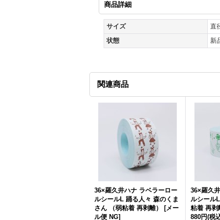
商品詳細
サイズ
直
状態
新
関連商品
36×羅久井ハナ ラベラーロー
36×羅久
ルシールL 踊る人々 森のくま
ルシールL
さん （弱粘着 再剥離）
[
メー
粘着 再剥
ル便 NG
]
880円
(税込