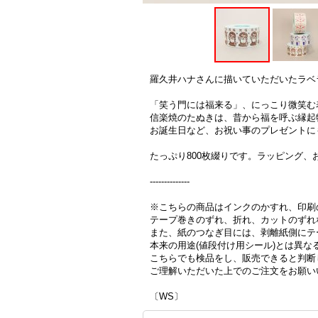
羅久井ハナさんに描いていただいたラベ
「笑う門には福来る」、にっこり微笑む
信楽焼のたぬきは、昔から福を呼ぶ縁起
お誕生日など、お祝い事のプレゼントに
たっぷり800枚綴りです。ラッピング
--------------
※こちらの商品はインクのかすれ、印刷
テープ巻きのずれ、折れ、カットのずれ
また、紙のつなぎ目には、剥離紙側にテ
本来の用途(値段付け用シール)とは異
こちらでも検品をし、販売できると判断
ご理解いただいた上でのご注文をお願い
〔WS〕