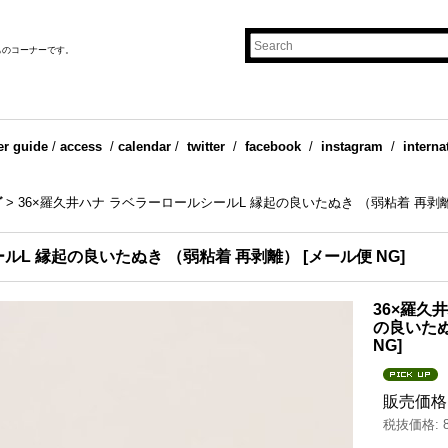
ものコーナーです。
er guide
/
access
/
calendar
/
twitter
/
facebook
/
instagram
/
interna
グ
>
36×羅久井ハナ ラベラーロールシールL 縁起の良いたぬき （弱粘着 再剥
ールL 縁起の良いたぬき （弱粘着 再剥離）
[
メール便 NG
]
36×羅久
の良いたぬ
NG
]
販売価格
税抜価格
: