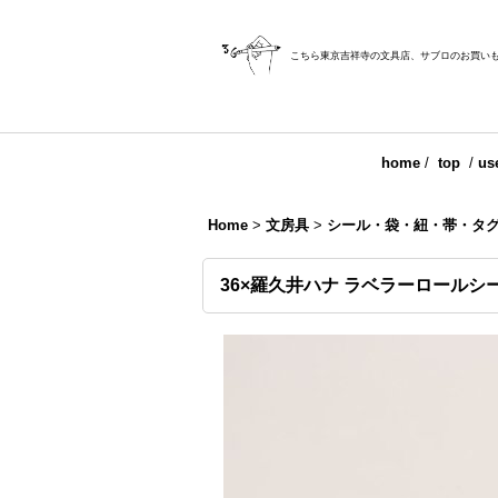
こちら東京吉祥寺の文具店、サブロのお買い
home
/
top
/
us
Home
>
文房具
>
シール・袋・紐・帯・タ
36×羅久井ハナ ラベラーロールシ