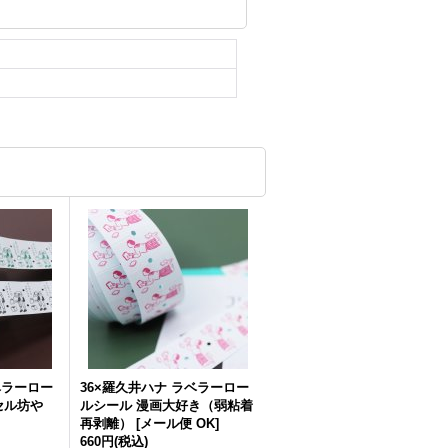
ベラーロー
36×羅久井ハナ ラベラーロー
セル坊や
ルシール 漫画大好き（弱粘着
再剥離）
[
メール便 OK
]
660円
(税込)