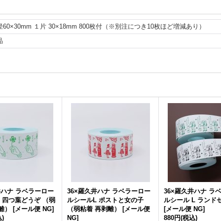
径60×30mm １片 30×18mm 800枚付（※別注につき10枚ほど増減あり）
品
井ハナ ラベラーロー
36×羅久井ハナ ラベラーロー
36×羅久井ハナ ラ
 四つ葉どうぞ （弱
ルシールL ポストと女の子
ルシール L ランド
離）
[
メール便 NG
]
（弱粘着 再剥離）
[
メール便
[
メール便 NG
]
)
NG
]
880円
(税込)