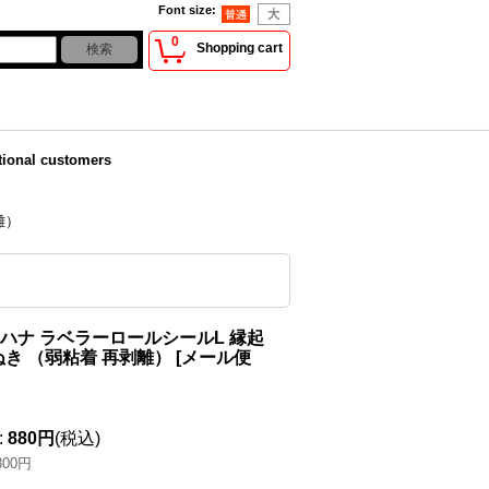
Font size
:
0
Shopping cart
tional customers
離）
井ハナ ラベラーロールシールL 縁起
き （弱粘着 再剥離）
[
メール便
:
880円
(税込)
800円