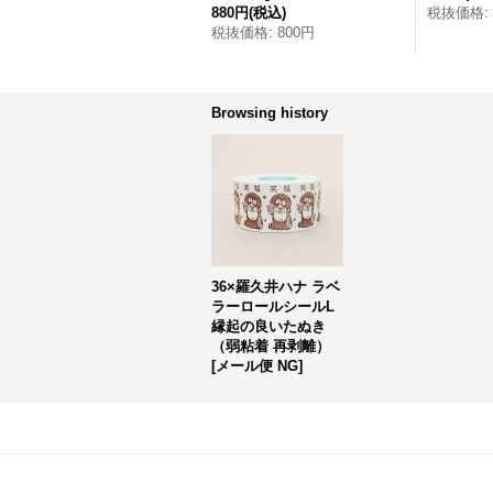
880円
(税込)
税抜価格
:
税抜価格
:
800円
Browsing history
36×羅久井ハナ ラベ
ラーロールシールL
縁起の良いたぬき
（弱粘着 再剥離）
[
メール便 NG
]